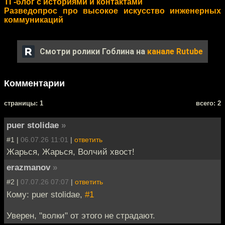
ТГ-блог с историями и контактами
Разведопрос про высокое искусство инженерных
коммуникаций
Смотри ролики Гоблина на
канале Rutube
Комментарии
cтраницы: 1
всего: 2
puer stolidae
»
#1 |
06.07.26 11:01
|
ответить
Жарься, Жарься, Волчий хвост!
erazmanov
»
#2 |
07.07.26 07:07
|
ответить
Кому: puer stolidae,
#1
Уверен, "волки" от этого не страдают.