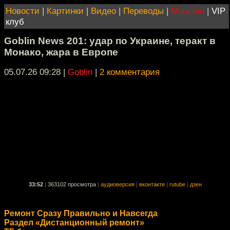
Новости
|
Картинки
|
Видео
|
Переводы
|
Магазин
|
VIP
клуб
Goblin News 201: удар по Украине, теракт в
Монако, жара в Европе
05.07.26 09:28
|
Goblin
|
2 комментария
33:52
|
363102 просмотра
|
аудиоверсия
|
вконтакте
|
rutube
|
дзен
Ремонт Сразу Правильно и Навсегда
Раздел «Дистанционный ремонт»