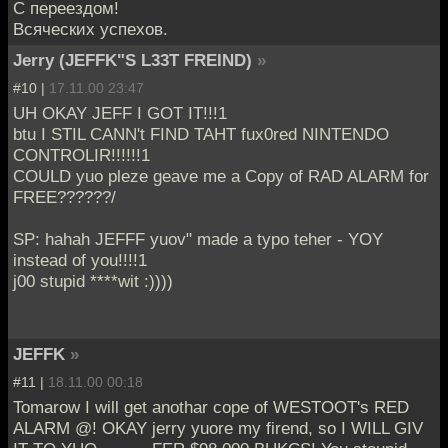
С переездом!
Всяческих успехов.
Jerry (JEFFK"S L33T FREIND)
»
#10 |
17.11.00 23:47
UH OKAY JEFF I GOT IT!!!1
btu I STIL CANN't FIND TAHT fux0red NINTENDO
CONTROLIR!!!!!!1
COULD yuo pleze geave me a Copy of RAD ALARM for
FREE??????/
SP: hahah JEFFF yuov" made a typo teher - YOY
instead of you!!!!1
j00 stupid ****wit :))))
JEFFK
»
#11 |
18.11.00 00:18
Tomarow I will get anothar cope of WESTOOT's RED
ALARM @! OKAY jerry yuore my firend, so I WILL GIV