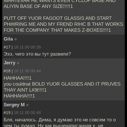
WAHTEVAR HE WANTS EVEN CYCLOP BASE AND
ALIYIN BASE OF ANY SIZE!!!!!1
PUTT OFF YUOR FAGOOT GLASSIS AND START
PH##RING ME AND MY FREND RIHC B THAT WORKS
FOR THE COMPANY THAT MAKES Z-BOXES!!!!1
Gila
»
#17 |
18.11.00 00:39
Эээ, чего это вы тут развели?
Jerry
»
#18 |
18.11.00 00:44
HAHHAA!!!!1
you couldnat BOLD YUOR GLASSES AND IT PRUVES
THAY AINT L#3t!!!!1
HAHHAHA!!!!1
Sergey M
»
#19 |
18.11.00 00:48
Бля, началось. Дима, я думаю это не совсем то о
чем ты думал. Ну как вышенаписанная х..ня