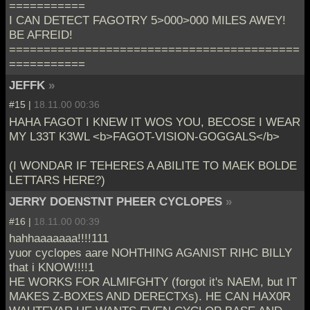
===========
I CAN DETECT FAGOTRY 5>000>000 MILES AWEY!
BE AFREID!
==========================================
===========
JEFFK
»
#15 |
18.11.00 00:36
HAHA FAGOT I KNEW IT WOS YOU, BECOSE I WEAR
MY L33T K3WL <b>FAGOT-VISION-GOGGALS</b>
(I WONDAR IF TEHERES A ABILITE TO MAEK BOLDE
LETTARS HERE?)
JERRY DOENSTNT PHEER CYCLOPES
»
#16 |
18.11.00 00:39
hahhaaaaaaa!!!!111
yuor cyclopes aare NOHTHING AGANIST RIHC BILLY
that i KNOW!!!!1
HE WORKS FOR ALMIFGHTY (forgot it's NAEM, but IT
MAKES Z-BOXES AND DERECTXs). HE CAN HAX0R