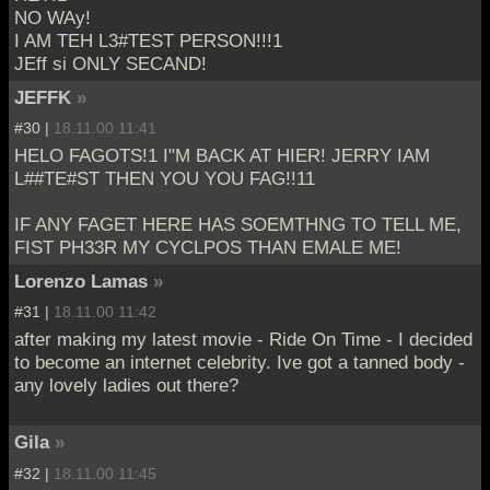
NO WAy!
I AM TEH L3#TEST PERSON!!!1
JEff si ONLY SECAND!
JEFFK
»
#30 |
18.11.00 11:41
HELO FAGOTS!1 I"M BACK AT HIER! JERRY IAM
L##TE#ST THEN YOU YOU FAG!!11
IF ANY FAGET HERE HAS SOEMTHNG TO TELL ME,
FIST PH33R MY CYCLPOS THAN EMALE ME!
Lorenzo Lamas
»
#31 |
18.11.00 11:42
after making my latest movie - Ride On Time - I decided
to become an internet celebrity. Ive got a tanned body -
any lovely ladies out there?
Gila
»
#32 |
18.11.00 11:45