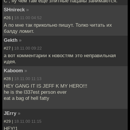
C , ну чем там еще элитные пацаны занимаются.
SHnireck
»
#26 |
18.11.00 04:52
А по мне так прикольно пишут. Толко читать их
балду ломит.
Gekth
»
#27 |
18.11.00 09:22
а вот комментарии к новостям это неправильная
идея.
Kaboom
»
#28 |
18.11.00 11:13
HEY GANG IT IS JEFF K MY HERO!!!
he is the l337est person ever
eat a bag of hell fatty
JErry
»
#29 |
18.11.00 11:15
HEY!1