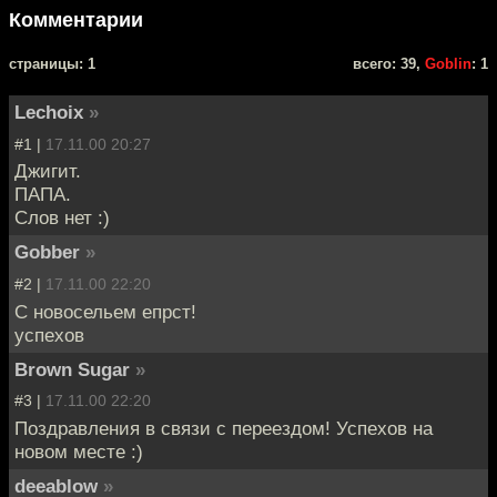
Комментарии
cтраницы: 1
всего: 39,
Goblin
: 1
Lechoix
»
#1 |
17.11.00 20:27
Джигит.
ПАПА.
Слов нет :)
Gobber
»
#2 |
17.11.00 22:20
С новосельем епрст!
успехов
Brown Sugar
»
#3 |
17.11.00 22:20
Поздравления в связи с переездом! Успехов на
новом месте :)
deeablow
»