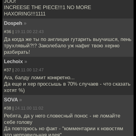
JOO!
INCREESE THE PIECE!!!1 NO MORE
HAXORING!!!1111
Dospeh
»
#36 |
19.11.00 22:43
Да когда же ты по англицки гутарить выучишся, пень
трухлявый?!? Заколебало уж нафиг твою херню
разбирать!
Lechoix
»
#37 |
20.11.00 12:47
Ага, балду ломит конкретно...
Да еще и хер проссышь в 70% случаев - что сказать
хотят %)
SOVA
»
#38 |
24.11.00 11:02
Ребята, да у него словесный понос - не ломайте
себе голову
Да повторюсь но факт - "комментарии к новостям
это неправильная идея"