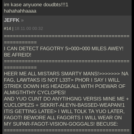
im kase anyuone doudbts!!!1
hahahahhaaaa
JEFFK
»
#14 |
18.11.00 00:32
==========================================
===========
I CAN DETECT FAGOTRY 5>000>000 MILES AWEY!
BE AFREID!
==========================================
===========
HEER ME ALL MISTARS SMARTY MANS!>>>>>>> NA
FAG, LAWTAKS IS NOT L33T> PHOR I SAY I WILL
STRIEK DOWN HIS HEADSKALL WITH POEWAR OF
ALMIGTHTHY CYCLOPES!
AND YUO CUNT DO ANYTIHGNG VERSIS MINE ME +
CUCLOPEZS + SEKRIT-ALEYN-BASSED-WEAPAN!1
ITIS GETTING LATEE> I WILL TOLK TA YUO LATER,
FAGOT! BEWORE ALL FAGORTS I WILL WEAR ON
MY SUPAR-FAGOT-VISION-GOGGALS! BECUSE:
==========================================