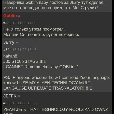
Наверняка Goblin пару постов за JErry тут сделал,
мне он тоже недавно говорил, что Mel C рулит!
Goblin
»
#33 |
18.11.00 11:59
Не, я только утром посмотрел.
Мелани Си, понятно, рулет немеряно.
JErry
»
#34 |
18.11.00 13:48
hahah!!!
J00 ST00pid fAGS!!!!1
I CANNET Rimemmeber any GOBLin!!1
PS: IF anyone wnoders ho w I can read Yuour language,
konow I USE MY ALYEN-TECHNLOGY MULTI
LANGAUGE ULTIEMATE TRASNALATOR!!!!!1
JEFFK
»
#35 |
18.11.00 16:55
YEAH JErry THAT TESHNOLOJY ROOLZ AND OWNZ