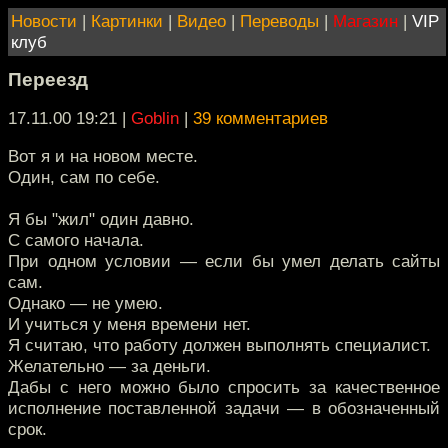
Новости
|
Картинки
|
Видео
|
Переводы
|
Магазин
|
VIP
клуб
Переезд
17.11.00 19:21
|
Goblin
|
39 комментариев
Вот я и на новом месте.
Один, сам по себе.
Я бы "жил" один давно.
С самого начала.
При одном условии — если бы умел делать сайты
сам.
Однако — не умею.
И учиться у меня времени нет.
Я считаю, что работу должен выполнять специалист.
Желательно — за деньги.
Дабы с него можно было спросить за качественное
исполнение поставленной задачи — в обозначенный
срок.