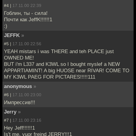
#4 |
17.11.00 22:39
Гоблин, ты - сила!
Почти как JeffK!!!!!!1
:)
JEFFK
»
#5 |
17.11.00 22:56
YEAH mistars i was THERE and teh PLACE just
OWNED ME!
BUT i'm L337 and K3WL so I bought myslef a NEW
APPARTIAMINT! A big HUOSE near RIVAR! COME TO
MY K3WL PAEG FOR PICTARES!!!!!111
anonymous
»
#6 |
17.11.00 23:00
Импрессив!!!
Jerry
»
#7 |
17.11.00 23:16
Hey Jeff!!!!!!1
Is't me, yuor freind JERRY!!!1