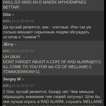
IWILL GO NWO AN D MAEEK MYHOEMPAEG
BETTAR!
Gila
»
#23 |
18.11.00 00:59
Да пускай резвятся, они - элитные. Или так уж
сильно мешают серьезным людям обсуждать
эстетов и "гномов"?
JErry
»
#24 |
18.11.00 01:01
UH OKAY
DONT FARGET ABUOT A COP[ OF RAD ALARM@!!!!1
ILL COME TO YOU FOR teh CD OF MELLANIE C
TOMMOERROW!!11
Sergey M
»
#25 |
18.11.00 01:37
2 Gila: пускай резвятся, базару нет. Чем меньше
обрашщать внимание тем скорей затухнут. Шли бы
они лучше играть в RAD ALARM, слушать MELLANIE