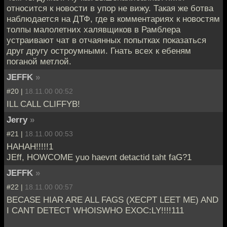
относится к новости в упор не вижу. Такая же ботва
наблюдается на ДТФ, где в комментариях к новостям
толпы малолетних халявщиков в Рамблера
устраивают чат в отчаянных попытках показаться
друг другу остроумными. Гнать всех к ебеням
поганой метлой.
JEFFK
»
#20 |
18.11.00 00:52
ILL CALL CLIFFYB!
Jerry
»
#21 |
18.11.00 00:53
HAHAH!!!!!1
JEff, HOWCOME yuo haevnt detactid taht faG?1
JEFFK
»
#22 |
18.11.00 00:57
BECASE HIAR ARE ALL FAGS (XECPT LEET ME) AND
I CANT DETECT WHOISWHO EXOC:LY!!!!111