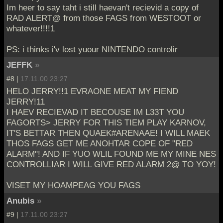
Im heer to say taht i still haevan't recievid a copy of
RAD ALERT@ from those FAGS from WESTOOT or
whatever!!!!1
PS: i thinks i'v lost yuour NINTENDO controlir
JEFFK
»
#8 |
17.11.00 23:27
HELO JERRY!!1 EVRAONE MEAT MY FIEND
JERRY!11
I HAEV RECIEVAD IT BECOUSE IM L33T YOU
FAGORTS> JERRY FOR THIS TIEM PLAY KARNOV,
IT'S BETTAR THEN QUAEK#ARENAAE! I WILL MAEK
THOS FAGS GET ME ANOHTAR COPE OF "RED
ALARM"! AND IF YUO WLIL FOUND ME MY MINE NES
CONTROLLIAR I WILL GIVE RED ALARM 2@ TO YOY!
VISET MY HOAMPEAG YOU FAGS
Anubis
»
#9 |
17.11.00 23:27