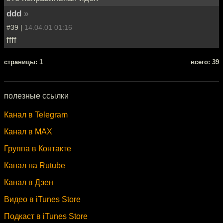
ddd
»
#39 |
14.04.01 01:16
ffff
cтраницы: 1
всего: 39
полезные ссылки
Канал в Telegram
Канал в MAX
Группа в Контакте
Канал на Rutube
Канал в Дзен
Видео в iTunes Store
Подкаст в iTunes Store