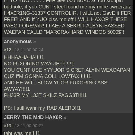
IT TO YUO.......... FER $98.000 BUKCS! You stoupid
butthole, if yuo CUNT steel found me my mine ownerauz
H4X0R1NG-31337 CONTROLIR, I wiLL not GavE it FER
FREE! AND if YUO piss me off I WILL HAXOR THESE
PAEG FOREVAR! I hAEv A SEKRIT-ALEYN-BASSED
WAEPAN CALLD "MARCRA-HARD WINDOS 5000$"!
anonymous
»
#12 |
18.11.00 00:24
HHHAAHAHA!!!!1
NO FUXORING WAY JEFF!!!!1
YOU CUNT USE YYYUOR SICRET ALYIN WEAOAPAN
CUZ I"M GONNA COLL LOWTAX!!!!!!1
AND HE WILL BLOW YUOR FUXORING ASS
AWYAY!!!!1
PH33R MY L33T SKILZ FAGG3T!!!!1
PS: I still wanr my RAD ALERD!!1
JERRY THE M4D HAX0R
»
#13 |
18.11.00 00:27
taht was me!!!!1