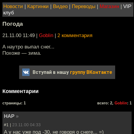
Новости
|
Картинки
|
Видео
|
Переводы
|
Магазин
|
VIP
клуб
Погода
21.11.00 11:49
|
Goblin
|
2 комментария
А наутро выпал снег...
Похоже — зима.
Вступай в нашу
группу ВКонтакте
Комментарии
cтраницы: 1
всего: 2,
Goblin
: 1
HAP
»
#1 |
23.11.00 04:33
А у нас уже под -30, не говоря о снеге... =)