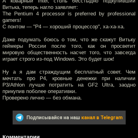
А коварный Intel, столь бесстыдно подкупивший
Витька, теперь нагло заявляет:
The Pentium 4 processor is preferred by professional
gamers!
С понтом — "Р4 — хороший процессор", ха-ха-ха.
Даже подумать боюсь о том, что же скажут Витьку
геймеры России после того, как он просветит
мировую общественность насчет того, что завсегда
играет строго из-под Windows. Это будет шок!
Ну а я дам страждущим бесплатный совет. Чем
мечтать про Р4, кровные денежки при наличии
Р3/Athlon лучше потратить на GF2 Ultra, заодно
прикупив поболее оперативки.
Проверено лично — без обмана.
Подписывайся на наш
канал в Telegram
Комментарии