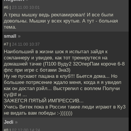
#6 |
23.11.00 10:01
А треш мышку ведь рекламировал! И все были
довольны. Мышки у всех крутые. А тут - больная
тема.
small
»
#7 |
24.11.00 10:37
Наибольший в жизни шок я испытал зайдя к
сокланнеру и увидев, как тот тренирутеся на
домашней тачке (П100 Вуду2 32ОперПам короче 6-8
фпс при игре с ботами 3на3)
Ну не пускают пацана в клуб!!! Бьется дома... Но
большее потрясение ждало меня, когда я я увидел
как он достал рэйл... Выстрелил с воплем Получи
су@# и ...
ЗАЖЕГСЯ ПЯТЫЙ ИМПРЕССИВ...
Учись Витек пока в России такие люди играют в Ку3
не видать вам победы :-)))))))
Jedi
»
#8 |
02.12.00 14:24