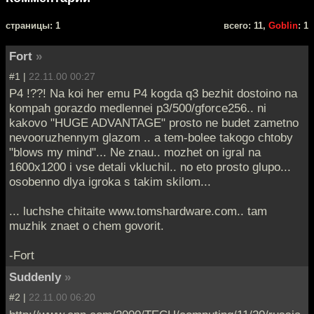
cтраницы: 1
всего: 11,
Goblin
: 1
Fort
»
#1 |
22.11.00 00:27
P4 !??! Na koi her emu P4 kogda q3 bezhit dostoino na
kompah gorazdo medlennei p3/500/gforce256.. ni
kakovo "HUGE ADVANTAGE" prosto ne budet zametno
nevooruzhennym glazom .. a tem-bolee takogo chtoby
"blows my mind"... Ne znau.. mozhet on igral na
1600x1200 i vse detali vkluchil.. no eto prosto glupo...
osobenno dlya igroka s takim skilom...
... luchshe chitaite www.tomshardware.com.. tam
muzhik znaet o chem govorit.
-Fort
Suddenly
»
#2 |
22.11.00 06:20