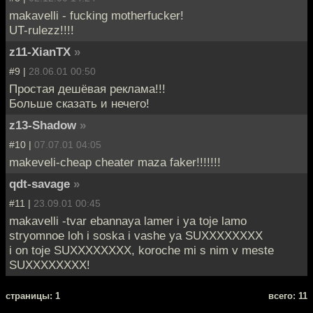
makavelli - fucking motherfucker!
UT-rulezz!!!!
z11-XianTX
»
#9 |
28.06.01 00:50
Простая дешёвая реклама!!!
Больше сказать и нечего!
z13-Shadow
»
#10 |
07.07.01 04:05
makeveli-cheap cheater maza faker!!!!!!!
qdt-savage
»
#11 |
23.09.01 00:45
makavelli -tvar ebannaya lamer i ya toje lamo
stryomnoe loh i soska i vashe ya SUXXXXXXXX
i on toje SUXXXXXXXX, koroche mi s nim v meste
SUXXXXXXXX!
cтраницы: 1
всего: 11