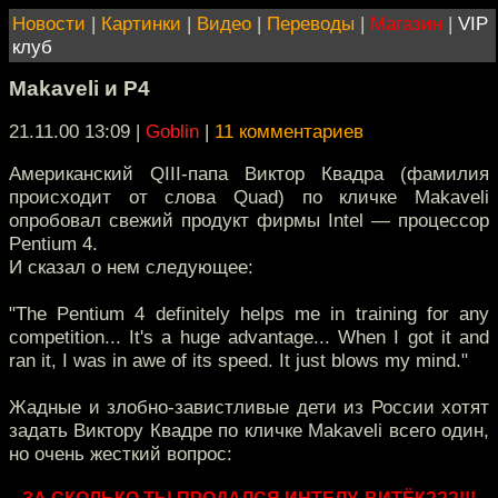
Новости
|
Картинки
|
Видео
|
Переводы
|
Магазин
|
VIP
клуб
Makaveli и Р4
21.11.00 13:09
|
Goblin
|
11 комментариев
Американский QIII-папа Виктор Квадра (фамилия
происходит от слова Quad) по кличке Makaveli
опробовал свежий продукт фирмы Intel — процессор
Pentium 4.
И сказал о нем следующее:
"The Pentium 4 definitely helps me in training for any
competition... It's a huge advantage... When I got it and
ran it, I was in awe of its speed. It just blows my mind."
Жадные и злобно-завистливые дети из России хотят
задать Виктору Квадре по кличке Makaveli всего один,
но очень жесткий вопрос: