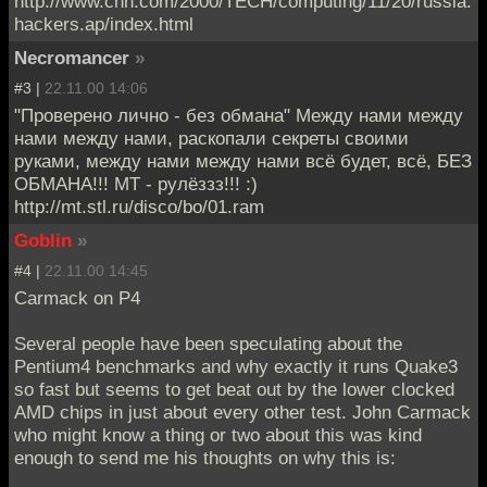
http://www.cnn.com/2000/TECH/computing/11/20/russia.
hackers.ap/index.html
Necromancer
»
#3 |
22.11.00 14:06
"Проверено лично - без обмана" Между нами между
нами между нами, раскопали секреты своими
руками, между нами между нами всё будет, всё, БЕЗ
ОБМАНА!!! МТ - рулёззз!!! :)
http://mt.stl.ru/disco/bo/01.ram
Goblin
»
#4 |
22.11.00 14:45
Carmack on P4
Several people have been speculating about the
Pentium4 benchmarks and why exactly it runs Quake3
so fast but seems to get beat out by the lower clocked
AMD chips in just about every other test. John Carmack
who might know a thing or two about this was kind
enough to send me his thoughts on why this is: