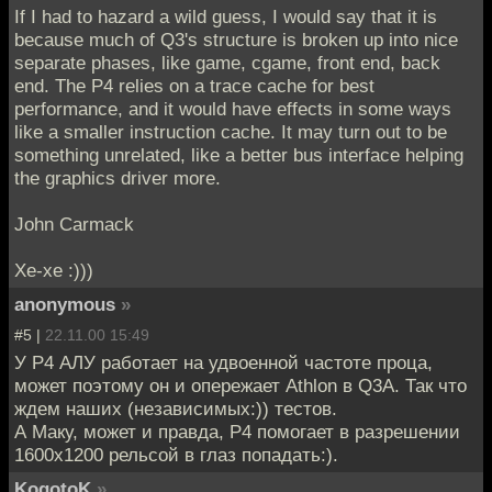
If I had to hazard a wild guess, I would say that it is
because much of Q3's structure is broken up into nice
separate phases, like game, cgame, front end, back
end. The P4 relies on a trace cache for best
performance, and it would have effects in some ways
like a smaller instruction cache. It may turn out to be
something unrelated, like a better bus interface helping
the graphics driver more.
John Carmack
Хе-хе :)))
anonymous
»
#5 |
22.11.00 15:49
У P4 АЛУ работает на удвоенной частоте проца,
может поэтому он и опережает Athlon в Q3A. Так что
ждем наших (независимых:)) тестов.
А Маку, может и правда, P4 помогает в разрешении
1600х1200 рельсой в глаз попадать:).
KogotoK
»