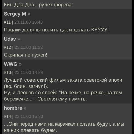
Кин-Дза-Дза - рулез форева!
Sergey M
»
#11 |
23.11.00 10:48
Пацаки должны носить цак и делать КУУУУ!
Udav
»
#12 |
23.11.00 11:32
Скрипач не нужен!
WWG
»
#13 |
23.11.00 14:24
Лучший советский фильм заката советской эпохи
(во, блин, загнул!).
Ну, и Леонов со своей: "На речке, на речке, на том
бережечке...". Светлая ему память.
hombre
»
#14 |
23.11.00 15:33
...Они перед нами на карачках ползать будут, а мы
на них плевать будем.