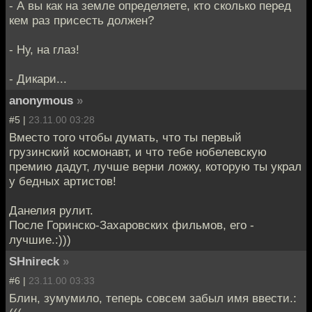
- А вы как на земле определяете, кто сколько перед
кем раз присесть должен?
- Ну, на глаз!
- Дикари...
anonymous
»
#5 |
23.11.00 03:28
Вместо того чтобы думать, что ты первый
грузинский космонавт, и что тебе нобелевскую
премию дадут, лучше верни ложку, которую ты украл
у бедных артистов!
Данелия рулит.
После Горинско-Захаровских фильмов, его -
лучшие.:)))
SHnireck
»
#6 |
23.11.00 03:33
Блин, зумумило, теперь совсем забыл имя ввести.: