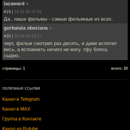
lazaward
»
#19 |
24.11.00 07:51
Да.. наши фильмы - самые фильмные из всех.
gorbataia obeziana
»
#20 |
20.04.04 23:17
черт, фильм смотрел раз десять, и даже вспотел
весь, а вспомнить ничего не могу. тфу бляха,
сыдно..
cтраницы: 1
всего: 20
полезные ссылки
Канал в Telegram
Канал в MAX
Группа в Контакте
Канал на Rutube