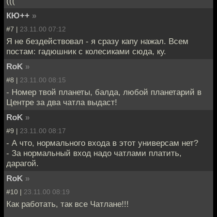
(((
КЮ++
»
#7 |
23.11.00 07:12
Я не бездействовал - я сразу капу нажал. Всем
постам: гадюшник с колесиками сюда, ку.
RoK
»
#8 |
23.11.00 08:15
- Номер твой планеты, балда, любой планетарий в
Центре за два чатла выдаст!
RoK
»
#9 |
23.11.00 08:17
- А что, нормального входа в этот универсам нет?
- За нормальный вход надо чатлами платить,
дарагой.
RoK
»
#10 |
23.11.00 08:19
Как работать, так все Чатлане!!!