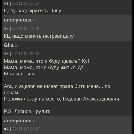
#1 |
22.11.00 18:24
Цапу надо крутить.Цапу!
anonymous
»
#2 |
22.11.00 19:44
КЦ надо менять на гравицапу
Gila
»
#3 |
22.11.00 20:08
Мама, мама, что я буду делать? Ку!
Мама, мама, как я буду жить? Ку!
Ы-ы-ы-ы-ы-ы...
Ага, и эцелоп не имеет права бить меня... по
ночам...
Положи ложку на место, Гедеван Александрович.
P.S. Леонов - рулит.
anonymous
»
#4 |
22.11.00 20:09