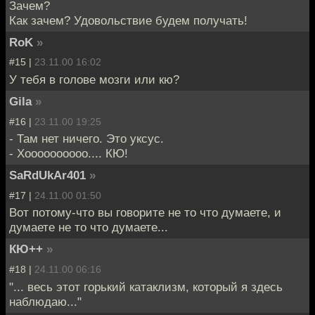
Зачем?
Как зачем? Удовольствие будем получать!
RoK
»
#15 |
23.11.00 16:02
У тебя в голове мозги или кю?
Gila
»
#16 |
23.11.00 19:25
- Там нет ничего. Это уксус.
- Хоооооооооо.... КЮ!
SaRdUkAr401
»
#17 |
24.11.00 01:50
Вот потому-что вы говорите не то что думаете, и
думаете не то что думаете...
КЮ++
»
#18 |
24.11.00 06:16
"... весь этот горький катаклизм, который я здесь
наблюдаю..."