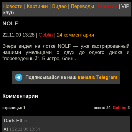
Новости
|
Картинки
|
Видео
|
Переводы
|
Магазин
|
VIP
клуб
NOLF
22.11.00 13:28
|
Goblin
|
24 комментария
Вчера видел на лотке NOLF — уже кастрированный
нашими умельцами с двух до одного диска и
"переведенный". Быстро, блин...
Подписывайся на наш
канал в Telegram
Комментарии
cтраницы: 1
всего: 24,
Goblin
: 3
Dark Elf
»
#1 |
22.11.00 13:54