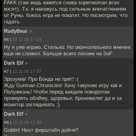
FAKK (там ведь кажется снова superwoman всех
косит). Т.к. я нахожусь под сильным впечатлением
от Руны, боюсь игра не покатит. Но посмотрим, что
гадать.
RudyBear
»
#6 |
22.11.00 17:19
Ну я уже играю. Стильно. Но окончательного мнения
еще не сложил. Больше всего похоже на SoF
Dark Elf
»
#7 |
22.11.00 17:37
Зрозумiв! Про Бонда не прет! :(
Жду Gunman Chronicles! Хочу такуюже игру как и
Полужизнь! Чтоби перед каждим поворотом
проверять обойму, здоровье, бронежилет да и за
монитор заглядивать :)
Dark Elf
»
#8 |
22.11.00 17:39
Goblin! Нихт ферштейн дойче?