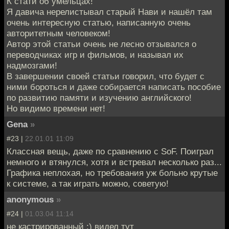
К стати об умельцах!
Я давича нерелистывал старый Нави и нашёл там
очень интересную статью, написанную очень
авторитетным человеком!
Автор этой статьи очень не лесно отзывался о
переводчиках игр и фильмов, и называл их
надмозгами!
В завершении своей статьи говорил, что будет с
ними бороться и даже собирается написать пособие
по развитию памяти и изучению английского!
Но видимо времени нет!
Gena
»
#23 |
22.01.01 11:09
Классная вещь, даже по сравнению с SoF. Поиграл
немного и втянулся, хотя и встревал несколько раз...
Графика неплохая, но требования уж больно крутые
к системе, а так играть можно, советую!
anonymous
»
#24 |
01.03.04 11:14
не кастрированный :) видел тут