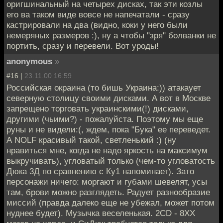
оригшинальный на четырех дисках, так эти козлы
его ва таком виде вовсе не напечатали - сразу
кастрировали на два (видно, коки у него были
немеряных размеров :), ну а чтобы "зря" болванки не
портить, сразу и перевели. Вот уроды!
anonymous
»
#16 |
23.11.00 16:59
Российская окраина (то бишь Украина:)) атакаует
северную столицу своими дисками. А вот в Москве
запрещено торговать украинскими(!) дисками,
другими (чьими?) - пожалуйста. Поэтому мы еще
руны и не видели:(, ждем, пока "Бука" ее переведет.
А NOLF красивый такой, светленький :) (ну
нравиться мне, когда не надо яркость на максимум
выкручивать), угловатый только (чем-то угловатость
Дюка 3Д по сравнению с Ку1 напоминает). Зато
персонажи ничего: моргают и губами шевелят, усы
там, брови можно разглядеть. Радует разнообразие
миссий (правда далеко еще не убежал, может потом
нуднее будет). Музычка веселенькая. 2CD - 8XX