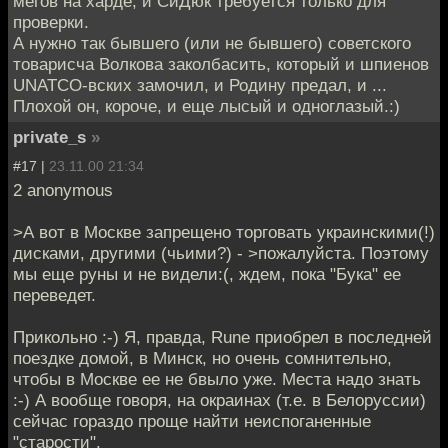
мегов на харде, и СиДюк требуется только для
проверки.
А нужно так бывшего (или не бывшего) советского
товарисча Волкова заколбасить, который и шпиенов
UNATCO-вских замочил, и Родину предал, и ...
Плохой он, короче, и еще лысый и одноглазый.:)
private_s
»
#17 |
23.11.00 21:34
2 anonymous
>А вот в Москве запрещено торговать украинскими(!)
дисками, другими (чьими?) - >пожалуйста. Поэтому
мы еще руны и не видели:(, ждем, пока "Бука" ее
переведет.
Прикольно :-) Я, правда, Rune приобрел в последней
поездке домой, в Минск, но очень сомнительно,
чтобы в Москве ее не бвыло уже. Места надо знать
:-) А вообще говоря, на окраинах (т.е. в Белоруссии)
сейчас гораздо проще найти неиспоганенные
"старости".