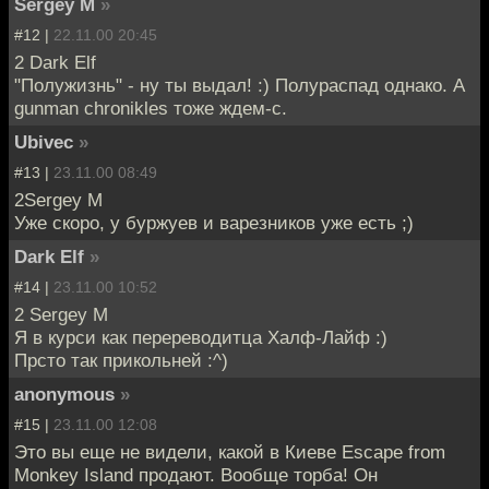
Sergey M
»
#12 |
22.11.00 20:45
2 Dark Elf
"Полужизнь" - ну ты выдал! :) Полураспад однако. А
gunman chronikles тоже ждем-с.
Ubivec
»
#13 |
23.11.00 08:49
2Sergey M
Уже скоро, у буржуев и варезников уже есть ;)
Dark Elf
»
#14 |
23.11.00 10:52
2 Sergey M
Я в курси как перереводитца Халф-Лайф :)
Прсто так прикольней :^)
anonymous
»
#15 |
23.11.00 12:08
Это вы еще не видели, какой в Киеве Escape from
Monkey Island продают. Вообще торба! Он