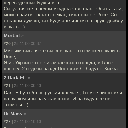
переведенных Букой игр.
Ситуация же в целом ухудшается, факт. Опять-таки,
можно найти только свежак, типа той же Rune. Со
страхом думаю, как буду английскую вторую дьяблу
искать :-)
Morbid
»
#20 |
25.11.00 00:37
Мужыки выганяете вы все, как это неможете купить
Rune,
Я из Украине тоже,из маленького города, и Rune
прошел 2 недели назад.Поставки CD идут с Киева.
2 Dark Elf
»
#21 |
25.11.00 00:43
Dark Elf у тебя че руский хромает, Ты уже пишы или
на руском или на украинском. И на будушее не
тормози :-)
Dr.Mass
»
#22 |
27.11.00 10:13