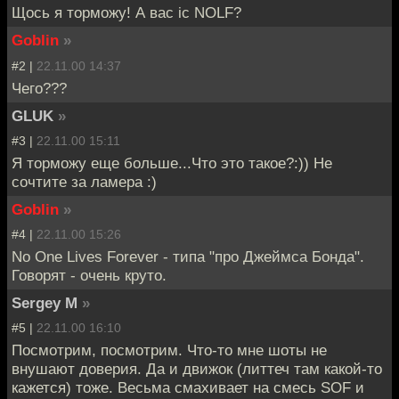
Щось я торможу! А вас iс NOLF?
Goblin
»
#2 |
22.11.00 14:37
Чего???
GLUK
»
#3 |
22.11.00 15:11
Я торможу еще больше...Что это такое?:)) Не
сочтите за ламера :)
Goblin
»
#4 |
22.11.00 15:26
No One Lives Forever - типа "про Джеймса Бонда".
Говорят - очень круто.
Sergey M
»
#5 |
22.11.00 16:10
Посмотрим, посмотрим. Что-то мне шоты не
внушают доверия. Да и движок (литтеч там какой-то
кажется) тоже. Весьма смахивает на смесь SOF и