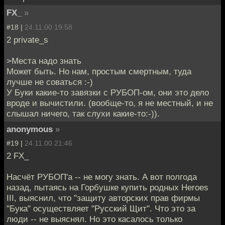
FX_
»
#18 |
24.11.00 19:58
2 private_s
>Места надо знать
Может быть. Но нам, простым смертным, туда
лучше не соваться :-)
У Буки какие-то завязки с РУБОП-ом, они это дело
вроде и вычистили. (вообще-то, я не местный, и не
слышал ничего, так слухи какие-то:-)).
anonymous
»
#19 |
24.11.00 21:46
2 FX_
Насчёт РУБОП'а -- не могу знать. А вот полгода
назад, пытаясь на Горбушке купить родных Heroes
III, выяснил, что "защиту авторских прав фирмы
"Бука" осуществляет "Русский Щит". Что это за
люди -- не выяснял. Но это касалось только