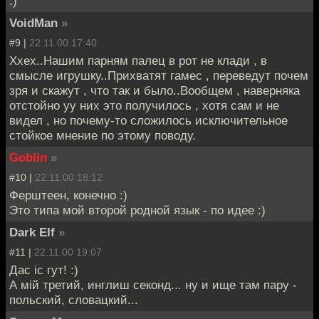
:)
VoidMan
»
#9 |
22.11.00 17:40
Ххех..Нашим парням палец в рот не клади , в
смысле игрушку..Прихватят гамес , переведут почем
зря и скажут , что так и было..Вообщем , наверняка
отстойно уу них это получилось , хотя сам и не
видел , но почему-то сложилось исключительное
стойкое мнение по этому поводу.
Goblin
»
#10 |
22.11.00 18:12
Ферштеен, конечно :)
Это типа мой второй родной язык - по идее :)
Dark Elf
»
#11 |
22.11.00 19:07
Дас iс гут! :)
А мiй третий, инглиш секонд... ну и ище там пару -
польский, словацкий...