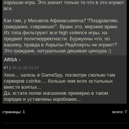
хорошая игра. Это значит только то что в это играют
все.
Как там, у Михаила Афанасьевича? "Поздравляю,
гражданин, соврамши!". Враки это, мерзкие враки.
Из топа фильтруют все high violence игры, на
предмет политкорректности. Буржуины что, по
вашему, правда в Анрылы-РедАлерты не играют?
Это граждане, натуральная дешевая цензура.:)
ARSA
»
#7 |
30.11.00 01:07
Хехе... залезь в GameSpy, посмотри сколько там
серверов cstrike.... больше чем всех остальных
вместе взятых...
Да, кстати полки магазинов примерно в таком
порядке и уставлены коробками...
cтраницы: 1
всего: 7