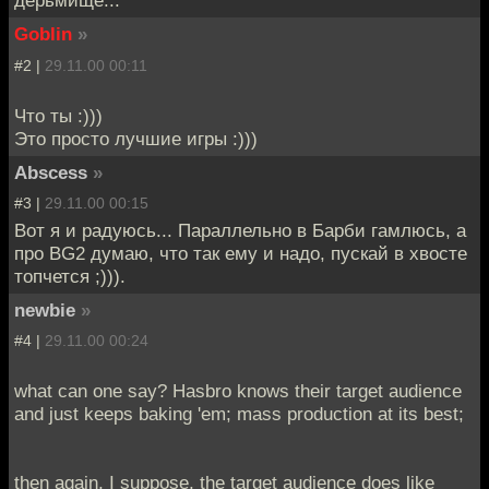
дерьмище...
Goblin
»
#2 |
29.11.00 00:11
Что ты :)))
Это просто лучшие игры :)))
Abscess
»
#3 |
29.11.00 00:15
Вот я и радуюсь... Параллельно в Барби гамлюсь, а
про BG2 думаю, что так ему и надо, пускай в хвосте
топчется ;))).
newbie
»
#4 |
29.11.00 00:24
what can one say? Hasbro knows their target audience
and just keeps baking 'em; mass production at its best;
then again, I suppose, the target audience does like