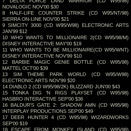
7 DELTA FORCE LAND WARRIOR (CD W95/98)
NOVALOGIC NOV'00 $30
8 HALF-LIFE COUNTER STRIKE (CD W95/NT/98)
SIERRA ON-LINE NOV'00 $21
9 SIMCITY 3000 (CD W95/W98) ELECTRONIC ARTS
JAN'99 $12
10 WHO WANTS TO MILLIONAIRE 2(CD W95/98/M)
DISNEY INTERACTIVE MAY'00 $19
11 WHO WANTS TO BE MILLIONAIRE(CD W95/WNT)
DISNEY INTERACTIVE NOV'99 $10
12 BARBIE MAGIC GENIE BOTTLE (CD W95/98)
MATTEL OCT'00 $39
13 SIM THEME PARK WORLD (CD W95/W98)
ELECTRONIC ARTS NOV'99 $20
14 DIABLO 2 (CD W95/98/2K) BLIZZARD JUN'00 $43
15 TONKA DIG 'N RIGS PLAYSET (CD W95/98)
HASBRO INTERACTIVE SEP'00 $36
16 BALDUR'S GATE 2: SHADOW AMN (CD W95/98)
INTERPLAY PRODUCTIONS SEP'00 $49
17 DEER HUNTER 4 (CD W95/98) WIZARDWORKS
SEP'00 $19
18 ESCAPE FROM MONKEY ISLAND (CD W95/98)