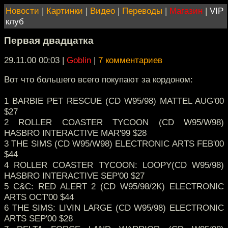
Новости
|
Картинки
|
Видео
|
Переводы
|
Магазин
|
VIP
клуб
Первая двадцатка
29.11.00 00:03
|
Goblin
|
7 комментариев
Вот что большего всего покупают за кордоном:
1 BARBIE PET RESCUE (CD W95/98) MATTEL AUG'00
$27
2 ROLLER COASTER TYCOON (CD W95/W98)
HASBRO INTERACTIVE MAR'99 $28
3 THE SIMS (CD W95/W98) ELECTRONIC ARTS FEB'00
$44
4 ROLLER COASTER TYCOON: LOOPY(CD W95/98)
HASBRO INTERACTIVE SEP'00 $27
5 C&C: RED ALERT 2 (CD W95/98/2K) ELECTRONIC
ARTS OCT'00 $44
6 THE SIMS: LIVIN LARGE (CD W95/98) ELECTRONIC
ARTS SEP'00 $28