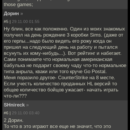
those games;
Дорин
»
#5 |
29.11.00 01:55
Ну блин, все как положенно. Один из моих знакомых
получил на день рождение 3 коробки Sims. (даже от
его герлы...надо было видеть его рожу когда он
пришел на следующий день на работу и пытался
всунуть их кому-нибудь...). Вот рейтинг и набегает.
Сами понимаете что нормальная американская
бабулька не подарит своему чаду что-то нормальное
типа анрыла, кваки или того круче Go Postal.
Меня поразило другое- СounterStrike на 8 месте.
Если учесть количество проданных HL версий то
общее количество бойцов ужасает- начать играть
что-ли???
SHnireck
»
#6 |
29.11.00 03:40
2 Дорин.
То что в это играют все еще не значит, что это