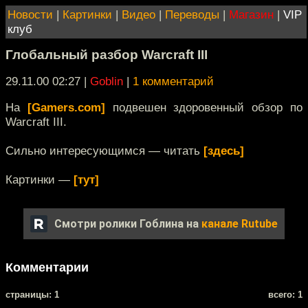
Новости
|
Картинки
|
Видео
|
Переводы
|
Магазин
|
VIP
клуб
Глобальный разбор Warcraft III
29.11.00 02:27
|
Goblin
|
1 комментарий
На
[Gamers.com]
подвешен здоровенный обзор по
Warcraft III.
Сильно интересующимся — читать
[здесь]
Картинки —
[тут]
Смотри ролики Гоблина на
канале Rutube
Комментарии
cтраницы: 1
всего: 1