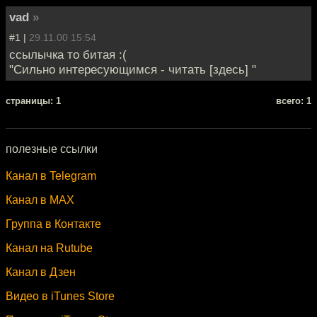
vad
»
#1 |
29.11.00 15:54
ссылычка то битая :(
"Сильно интересующимся - читать [здесь] "
cтраницы: 1
всего: 1
полезные ссылки
Канал в Telegram
Канал в MAX
Группа в Контакте
Канал на Rutube
Канал в Дзен
Видео в iTunes Store