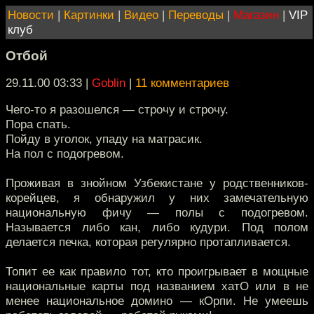
Новости
|
Картинки
|
Видео
|
Переводы
|
Магазин
|
VIP
клуб
Отбой
29.11.00 03:33
|
Goblin
|
11 комментариев
Чего-то я разошелся — строчу и строчу.
Пора спать.
Пойду в уголок, упаду на матрасик.
На пол с подогревом.
Проживая в знойном Узбекистане у родственников-
корейцев, я обнаружил у них замечательную
национальную фичу — полы с подогревом.
Называется либо кан, либо кудури. Под полом
делается печка, которая регулярно протапливается.
Топит ее как правило тот, кто проигрывает в мощные
национальные карты под названием хатО или в не
менее национальное домино — кОрпи. Не умеешь