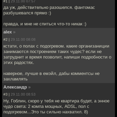
#1 |
29.11.00 07:57
да уж, действительно разошелся. фантомас
разбушевался прямо :)
правда, и мне не спиться что-то никак :)
alex
»
#2 |
29.11.00 08:08
кстати, о полах с подогревом. какие организаниции
занимаются построением таких чудес? если не
затруднит и время позволит, напиши подробности о
этих радостях.
наверное, лучше в емэйл, дабы комментсы не
захламлять
Александр
»
#3 |
29.11.00 08:53
Ну, Гоблин, скоро у тебя не квартира будет, а энное
чудо света: 2 компа мощных, ADSL, пол с
подогревом...Это ты сильно нахватил. 8)