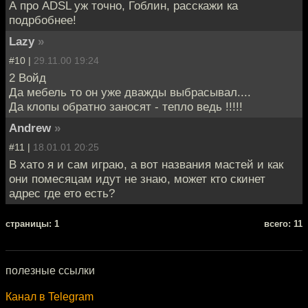
А про ADSL уж точно, Гоблин, расскажи ка
подрбобнее!
Lazy
»
#10 |
29.11.00 19:24
2 Войд
Да мебель то он уже дважды выбрасывал....
Да клопы обратно заносят - тепло ведь !!!!!
Andrew
»
#11 |
18.01.01 20:25
В хато я и сам играю, а вот названия мастей и как
они помесяцам идут не знаю, может кто скинет
адрес где ето есть?
cтраницы: 1
всего: 11
полезные ссылки
Канал в Telegram