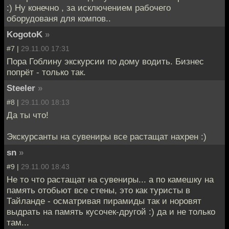
:) Ну конечно , за исключением рабочего
оборудованя для компов..
KogotoK
»
#7 |
29.11.00 17:31
Пора Гоблину экскурсии по дому водить. Бизнес
попрёт - только так.
Steeler
»
#8 |
29.11.00 18:13
Да ты что!
Экскурсанты на сувениры все растащат нахрен :)
sn
»
#9 |
29.11.00 18:43
Не то что растащат на сувениры... а по камешку на
память отобьют все стены, это как туристы в
Тайланде - осматривая пирамиды так и норовят
выдрать на память кусочек-другой :) да и не только
там...