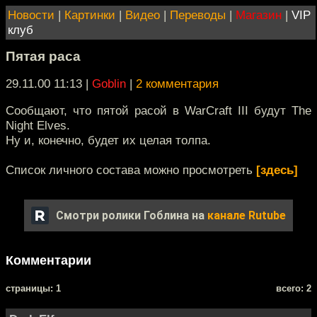
Новости
|
Картинки
|
Видео
|
Переводы
|
Магазин
|
VIP
клуб
Пятая раса
29.11.00 11:13
|
Goblin
|
2 комментария
Сообщают, что пятой расой в WarCraft III будут The
Night Elves.
Ну и, конечно, будет их целая толпа.
Список личного состава можно просмотреть
[здесь]
Смотри ролики Гоблина на
канале Rutube
Комментарии
cтраницы: 1
всего: 2