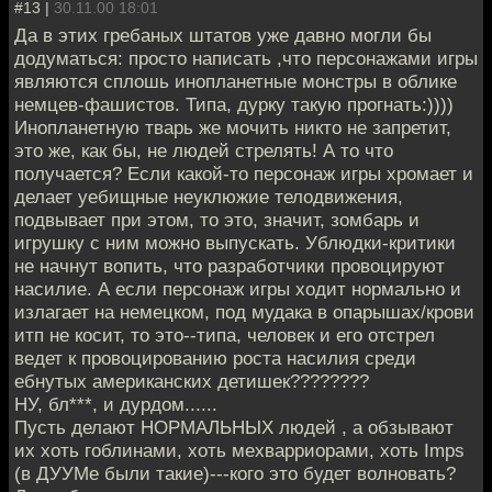
#13 |
30.11.00 18:01
Да в этих гребаных штатов уже давно могли бы
додуматься: просто написать ,что персонажами игры
являются сплошь инопланетные монстры в облике
немцев-фашистов. Типа, дурку такую прогнать:))))
Инопланетную тварь же мочить никто не запретит,
это же, как бы, не людей стрелять! А то что
получается? Если какой-то персонаж игры хромает и
делает уебищные неуклюжие телодвижения,
подвывает при этом, то это, значит, зомбарь и
игрушку с ним можно выпускать. Ублюдки-критики
не начнут вопить, что разработчики провоцируют
насилие. А если персонаж игры ходит нормально и
излагает на немецком, под мудака в опарышах/крови
итп не косит, то это--типа, человек и его отстрел
ведет к провоцированию роста насилия среди
ебнутых американских детишек????????
НУ, бл***, и дурдом......
Пусть делают НОРМАЛЬНЫХ людей , а обзывают
их хоть гоблинами, хоть мехварриорами, хоть Imps
(в ДУУМе были такие)---кого это будет волновать?