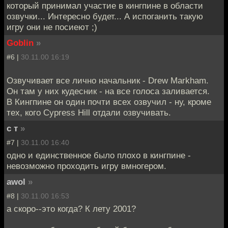
который принимал участие в кингпине в области
озвучки... Интересно будет... А испоганить такую
игру они не посиеют ;)
Goblin
»
#6 |
30.11.00 16:19
Озвучивает все лично начальник - Drew Markham.
Он там у них кудесник - на все голоса заливается.
В Кингпине он один почти всех озвучил - ну, кроме
тех, кого Cypress Hill отдали озвучивать.
с т
»
#7 |
30.11.00 16:40
одно и единственное было плохо в кингпине -
невозможно проходить игру вмногером.
awol
»
#8 |
30.11.00 16:53
а скоро--это когда? К лету 2001?