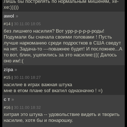
Лишь бы пострелять по нормальным мишеням, хе-
хе:)))))
awol
»
#14 |
30.11.00 18:05
без лишнего насилия? Вот урр-р-р-р-р-роды!
Подумали бы сначала своими головами ! Пусть
лучше наркоманию среди подростков в США сведут
на нет. Задача-то ---поважнее будет! И посложнее...А
то вот, блин, уцепились за это насилие:((( Далось
оно им!:(
zipa
»
#15 |
30.11.00 18:27
насилие в играх важная штука
мне в етом плане sof вкатил одназначно ! =)
с т
»
#16 |
30.11.00 18:32
хитрая это штука -- удовольствие видеть и творить
насилие, хотя бы и понарошку.