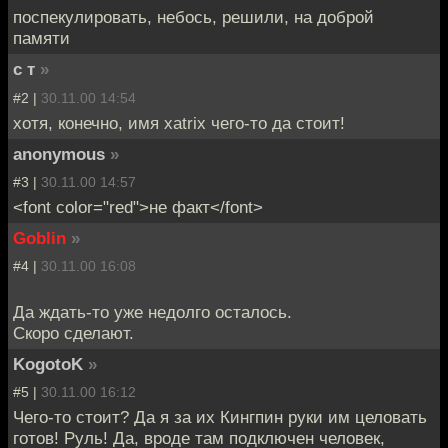
поспекулировать, небось, решили, на доброй
памяти
с т
»
#2 |
30.11.00 14:54
хотя, конечно, имя xatrix чего-то да стоит!
anonymous
»
#3 |
30.11.00 14:57
<font color="red">не факт</font>
Goblin
»
#4 |
30.11.00 16:08
Да ждать-то уже недолго осталось.
Скоро сделают.
KogotoK
»
#5 |
30.11.00 16:12
Чего-то стоит? Да я за их Кингпин руки им целовать
готов! Руль! Да, вроде там подключен человек,