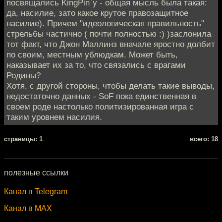
посвящались KingPin`у - общая мысль была такая:
да, насилие, зато какое крутое правозащитное
насилие). Причем "идеологическая правильность"
стрельбы частично ( почти полностью :) )заслонила
тот факт, что Джон Маллинз вначале яростно долбит
по своим, местным ублюдкам. Может быть,
наказывает их за то, что связались с врагами
Родины?
Хотя, с другой стороны, чтобы делать такие выводы,
недостаточно данных - SoF пока единственная в
своем роде настолько политизированная игра с
таким уровнем насилия.
cтраницы: 1
всего: 18
полезные ссылки
Канал в Telegram
Канал в MAX