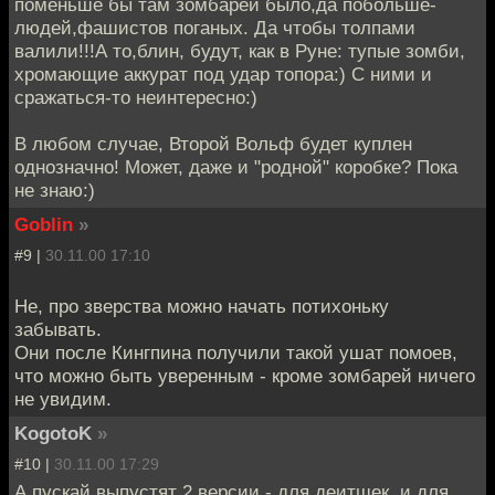
поменьше бы там зомбарей было,да побольше-
людей,фашистов поганых. Да чтобы толпами
валили!!!А то,блин, будут, как в Руне: тупые зомби,
хромающие аккурат под удар топора:) С ними и
сражаться-то неинтересно:)
В любом случае, Второй Вольф будет куплен
однозначно! Может, даже и "родной" коробке? Пока
не знаю:)
Goblin
»
#9 |
30.11.00 17:10
Не, про зверства можно начать потихоньку
забывать.
Они после Кингпина получили такой ушат помоев,
что можно быть уверенным - кроме зомбарей ничего
не увидим.
KogotoK
»
#10 |
30.11.00 17:29
А пускай выпустят 2 версии - для деитшек, и для