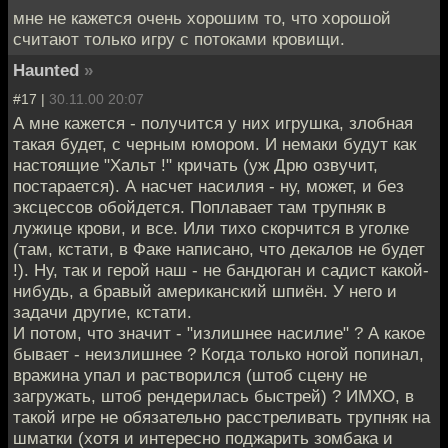
мне не кажется очень хорошим то, что хорошой
считают только игру с потоками кровищи.
Haunted
»
#17 |
30.11.00 20:07
А мне кажется - получится у них игрушка, злобная
такая будет, с черным юмором. И немаки будут как
настоящие "Хальт !" кричать (уж Дрю озвучит,
постарается). А насчет насилия - ну, может, и без
эксцессов обойдется. Поплавает там трупняк в
лужице крови, и все. Или тихо скорчится в уголке
(там, кстати, в Факе написано, что декалов не будет
!). Ну, так и герой наш - не бандюган и садист какой-
нибудь, а бравый американский шпиён. У него и
задачи другие, кстати.
И потом, что значит - "излишнее насилие" ? А какое
бывает - неизлишнее ? Когда только ногой попинал,
вражина упал и растворился (штоб сцену не
загружать, штоб рендерилась быстрей) ? ИМХО, в
такой игре не обязательно расстреливать трупняк на
шматки (хотя и интересно поджарить зомбака и