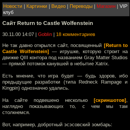
Новости
|
Картинки
|
Видео
|
Переводы
|
Магазин
|
VIP
клуб
Сайт Return to Castle Wolfenstein
30.11.00 14:07
|
Goblin
|
18 комментариев
Не так давно открылся сайт, посвященный
[Return to
Castle Wolfenstein]
— игрушке, которую строит на
движке QIII контора под названием Gray Matter Studios
— прямой потомок канувшей в небытие Xatrix.
Есть мнение, что игра будет — будь здоров, ибо
предыдущие разработки (типа Redneck Rampage и
Kingpin) однозначно удались.
На сайте подвешено несколько
[скриншотов]
,
наглядно показывающих то, с чем мы там
столкнемся.
Вот, например, добротный эсэсовский зомбарь: