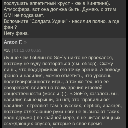
послушать аппетитный хруст - как в Кингпине).
Атмосфера, вот она должна быть. Думаю, с этим
GMI не подкачает.
Вспомните "Солдата Удачи" - насилия полно, а где
фан ?
Нету фана.
Anton F.
»
#18 |
01.12.00 00:53
Лучше чем Гоблин по SoF`у никто не проехался,
поэтому не буду повторяться (см. обзор). Скажу
лишь, что поддерживаю его точку зрения. А поводу
фанов и насилия, можно отметить, что уровень
политизированности игры, а так же тех, кто ее
обозревает, влияет на точку зрения игровой
общественности (массы :) ). B SoF`е, казалось бы,
насилия выше крыши, ан нет, это "правильное"
насилие - стреляют там в русских, сербов, иракцев,
поэтому отлетающие руки-ноги не вызывают таких
волн дерьма ( по крайней мере, я не читал мощных
осуждающих опусов, которые в свое время