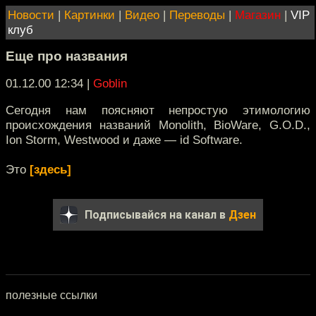
Новости
|
Картинки
|
Видео
|
Переводы
|
Магазин
|
VIP
клуб
Еще про названия
01.12.00 12:34
|
Goblin
Сегодня нам поясняют непростую этимологию
происхождения названий Monolith, BioWare, G.O.D.,
Ion Storm, Westwood и даже — id Software.
Это
[здесь]
Подписывайся на канал в
Дзен
полезные ссылки