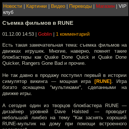
Новости
|
Картинки
|
Видео
|
Переводы
|
Магазин
|
VIP
клуб
Съемка фильмов в RUNE
01.12.00 14:53
|
Goblin
|
1 комментарий
Есть такая замечательная тема: съемка фильмов на
движках игрушек. Многие, наверно, помнят такие
блокбастеры как Quake Done Quick и Quake Done
Quicker, Rangers Gone Bad и прочие.
Не так давно в продажу поступил первый в истории
симулятор викинга — мощная игра
[RUNE]
. Игра
богато оснащена "мультиками", сделанными на
движке игры.
А сегодня один из творцов блокбастера RUNE —
дизайнер уровней Dave Halsted — проводит
небольшой ликбез на тему "Как заснять хороший
RUNE-мультик на дому при помощи встроенного