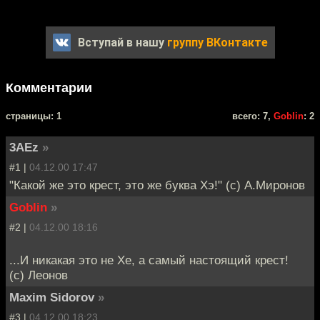
Вступай в нашу
группу ВКонтакте
Комментарии
cтраницы: 1
всего: 7,
Goblin
: 2
3AEz
»
#1 |
04.12.00 17:47
"Какой же это крест, это же буква Хэ!" (c) А.Миронов
Goblin
»
#2 |
04.12.00 18:16
...И никакая это не Хе, а самый настоящий крест!
(с) Леонов
Maxim Sidorov
»
#3 |
04.12.00 18:23