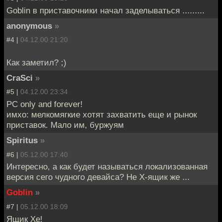
Goblin в приставочники начал заделываться .........
anonymous
»
#4 |
04.12.00 21:20
Как заметил? ;)
CraSci
»
#5 |
04.12.00 23:34
PC only and forever!
имхо: мелкомягкие хотят захватить еще и рынок
приставок. Мало им, буржуям
Spiritus
»
#6 |
05.12.00 17:40
Интересно, а как будет называться локализованная
версия сего чудного девайса? Не Х-ящик же ...
Goblin
»
#7 |
05.12.00 18:09
Ящик Хе!