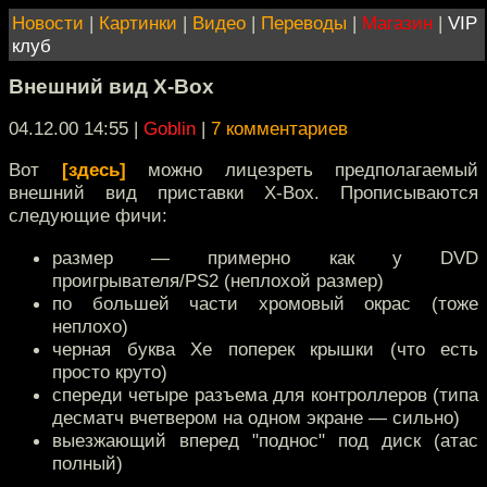
Новости
|
Картинки
|
Видео
|
Переводы
|
Магазин
|
VIP
клуб
Внешний вид X-Box
04.12.00 14:55
|
Goblin
|
7 комментариев
Вот
[здесь]
можно лицезреть предполагаемый
внешний вид приставки Х-Вох. Прописываются
следующие фичи:
размер — примерно как у DVD
проигрывателя/PS2 (неплохой размер)
по большей части хромовый окрас (тоже
неплохо)
черная буква Хе поперек крышки (что есть
просто круто)
спереди четыре разъема для контроллеров (типа
десматч вчетвером на одном экране — сильно)
выезжающий вперед "поднос" под диск (атас
полный)