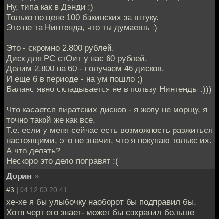
Ну, типа как в Дэнди :)
Только по цене 100 бакинских за штуку.
Это не та Нинтенда, что ты думаешь :)
Это - скромно 2.800 рублей.
Диск для РС стОит у нас 60 рублей.
Делим 2.800 на 60 - получаем 46 дисков.
И еще 6 в периоде - на ум пошло ;)
Баланс явно складывается не в пользу Нинтенды :)))
Что касается пиратских дисков - я жопу не морщу, я
точно такой же как все.
Т.е. если у меня сейчас есть возможность разжиться
настоящими, это не значит, что я покупаю только их.
А что делать?...
Нескоро это дело поправят :(
Дорин
»
#3 |
04.12.00 20:41
хе-хе я бы улыбочку наоборот бы подправил бы.
Хотя черт его знает- может бы сохранил больше