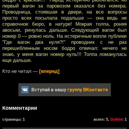
первый вагон за паровозом оказался без номера.
Проводница, стоявшая в двери, на все вопросы
просто всех посылала подальше — она ведь не
справочное бюро, в натуре! Мокрая толпа, роняя
авоськи, ринулась дальше. Следующий вагон был
номер 0 — ровно ноль. На истеричные вопли публики
"Где вагон два нуля?!" проводник с не раз
перешибленным носом бодро отвечал: ничего не
знаю, у меня вагон номер нуль!!! Толпа ломанулась
еще дальше.
Кто не читал —
[вперед]
Вступай в нашу
группу ВКонтакте
Комментарии
cтраницы: 1
всего: 5,
Goblin
: 1