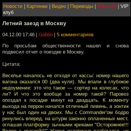
Новости
|
Картинки
|
Видео
|
Переводы
|
Магазин
|
VIP
клуб
Летний заезд в Москву
04.12.00 17:46
|
Goblin
|
5 комментариев
По просьбам общественности нашел и снова
подвесил отчет о поездке в Москву.
Цитата:
Веселье началось не отходя от кассы: номер нашего
вагона оказался 00 (два нуля). Мы впали в глубокое
недоумение: это что такое — сортир на колесах, что
ли? И что это вообще за номер такой? Паровоз
опоздал к посадке минут на двадцать. К моменту
выхода на перрон начался отличный ливень, а зонтик
у нас был один на двоих. Мы с Commander'ом бодро
ринулись вперед, на штурм законно оплаченных мест,
оглашая платформу зычными криками "Осторожнее!!!
Ведро с краской!!!" Народ истерично разбегался, но