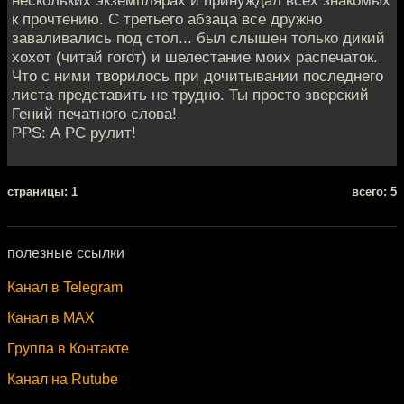
нескольких экземплярах и принуждал всех знакомых
к прочтению. С третьего абзаца все дружно
заваливались под стол... был слышен только дикий
хохот (читай гогот) и шелестание моих распечаток.
Что с ними творилось при дочитывании последнего
листа представить не трудно. Ты просто зверский
Гений печатного слова!
PPS: А PC рулит!
cтраницы: 1
всего: 5
полезные ссылки
Канал в Telegram
Канал в MAX
Группа в Контакте
Канал на Rutube