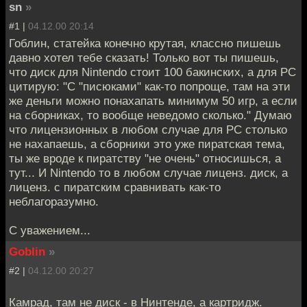
sn
»
#1 |
04.12.00 20:14
Гоблин, статейка конечно крутая, классно пишешь
давно хотел тебе сказать! Только вот ты пишешь,
что диск для Nintendo стоит 100 бакинских, а для PC
цитирую: "С "писюками" как-то попроще, там на эти
же деньги можно понахапать минимум 50 игр, а если
на сборниках, то вообще неведомо сколько." Думаю
что лицензионных в любом случае для PC столько
не нахапаешь, а сборники это уже пиратская тема,
ты же вроде к пиратству "не очень" относишься, а
тут... И Nintendo то в любом случае лиценз. диск, а
лиценз. с пиратским сравнивать как-то
неблагоразумно.
С уважением...
Goblin
»
#2 |
04.12.00 20:27
Камрад, там не диск - в Нинтенде, а картридж.