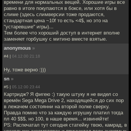
времени для нормальных вещей. Хорошие игры все
равно в итоге покупаются в боксе, или хотя бы в
слиме (здесь слимверсии тоже продаются,
стандартная цена ~10f то есть <4$, но это на
"устаревшие" игры)...
Тем более что хороший доступ в интернет вполне
заменяет горбушку с митино вместе взятые.
anonymous
»
#4 |
04.12.00 21:18
Ну, тоже верно :)))
sn
»
#5 |
05.12.00 23:44
Картридж? Я фигею :) такую штуку я не видел со
времён Sega Mega Drive 2, находящейся до сих пор
в лежачем состоянни на второй полке сверху.
Правда помню что за каждую игрушку платил тогда
пл 40 $$$, но 100, в наше время... извиняйте!
PS: Распечатал тут сегодня статейку твою, камрад, в