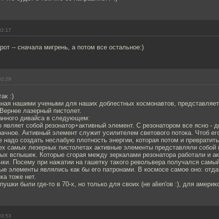
02:17
рот -- сначала мигрень, а потом все остальное:)
02:29
ак :)
нная нашими учеными для наших доблестных космонавтов, представляет
Вернее лазерный пистолет.
анного дивайса в следующем:
о являет собой резонатор+активный элемент. С резонатором все ясно - д
ачное. Активный элемент служит усилителем светового потока. Чтоб ег
 надо создать неслабую плотность энергии, которая потом и превратить
тех самых лезерных пистолетах активные элементы представляли собой 
ых вспышек. Которые сгорая между зеркалами резонатора работали и а
чки. Посему при нажатии на гашетку такого револьвера получался самы
ые элементы являлись как бы его патронами. В космосе самое оно: отд
ка тоже нет.
ушки были где-то в 70-х, но только для своих (не alien'ов :), для америк
03:53