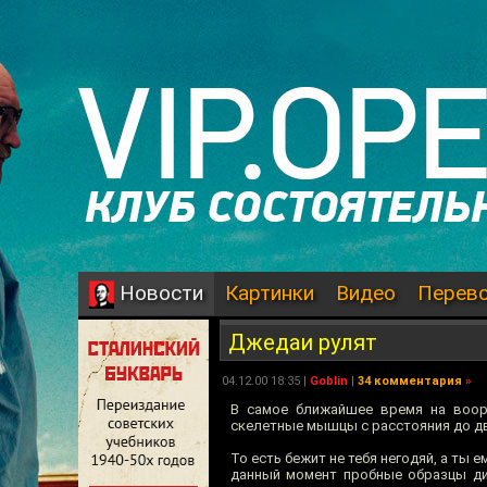
Картинки
Видео
Перев
Новости
Джедаи рулят
04.12.00 18:35 |
Goblin
|
34 комментария
»
В самое ближайшее время на воору
скелетные мышцы c расстояния до д
То есть бежит не тебя негодяй, а ты 
данный момент пробные образцы див