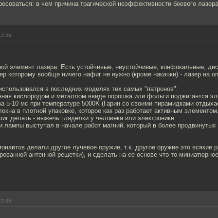
есоваться: в чем причина трагической неэффективности боевого лазера 
12:28
ной элемент лазера. Есть устойчивые, неустойчивые, конфокальные, дис
р которому вообще ничего нафиг не нужно (кроме накачки) - лазер на о
использовался в последних моделях тех самых "патронов":
нная кислородом и металлом ввиде порошка или фольги поджигантся эл
 за 5-10 мс при температуре 5000K (Гарин со своими пирамидками отдыхае
локна в плотной упаковке, которое как раз работает активным элементо
иг делать - выжечь гляделки у человека или электроники.
и лампы выступал в начале работ магний, который в более продвинутых
онавтов делали другое лучевое оружие, т.к. другое оружие это всякие 
ованной антенной решетки), и сделать на ее основе что-то миниатюрно
12:36