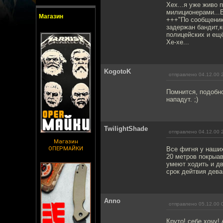
Хех...я уже живо 
милиционерами...В
Магазин
+++"По сообщению
задержан бандит,к
полицейских и ещё
Хе-хе...
KogotoK
отправлено 04.12.00 
Помнится, подобн
нападут. ;)
TwilightShade
отправлено 04.12.00 
Магазин
ОПЕРМАЙКИ
Все фигня у наших
20 метров покрыав
умеют ходить и дв
срок дейтвия дева
Anno
отправлено 05.12.00 
Круто! себе хочу! 