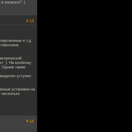
в космосе? :)
# 13
персионные и т.д.
птоволокне.
ектрической
т :). На колбочку
м. Одним таким
 моделях уступил
разные установка на
е несколько
# 14