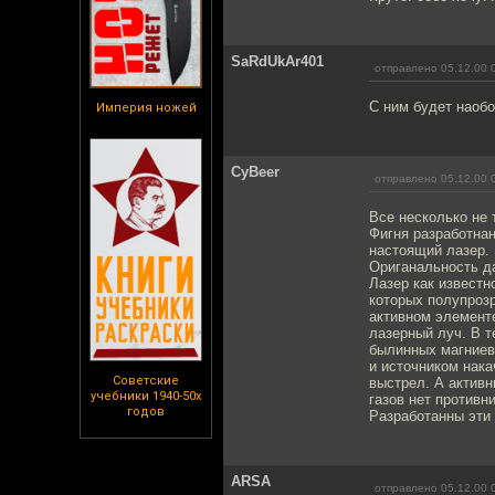
SaRdUkAr401
отправлено 05.12.00 
С ним будет наобо
Империя ножей
CyBeer
отправлено 05.12.00 
Все несколько не т
Фигня разработна
настоящий лазер. 
Ориганальность д
Лазер как известн
которых полупрозр
активном элементе
лазерный луч. В 
былинных магниев
и источником нака
Советские
выстрел. А активн
учебники 1940-50х
газов нет противни
годов
Разработанны эти п
ARSA
отправлено 05.12.00 