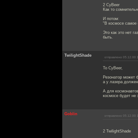
2 CyBeer
Как то сомнительн
И потом:
"В космосе самое 
Это как это нет г
быть.
TwilightShade
отправлено 05.12.00 
To CyBeer,
Резонатор может б
а у лазера должен
А для космонавтов
космосе будет не
Goblin
отправлено 05.12.00 
2 TwilightShade