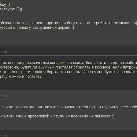
ку :)
ствуют :))))
ожья а лазер как вещь противная богу в косомсе работать не может :)))))))))
куссии с попом у разрушенной церкви :)
12:50
олокне с полупрозрачными концами, то может быть. Есть вроде разработ
 интересно, будет ли обычный пистолет стрелять в космосе, если патрон
 же все есть - и порох и бертолетова соль. И не нужно будет извращать
ачу можно и погасить.
12:58
ески нет сопротиления так что захочешь стрельнуть и отдача унесет те
крутить сеьбя проволокой к стулу но всеравно не поможет :)
13:15