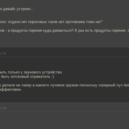
о девайс устроен...
оно: отдачи нет пороховых газов нет противника тоже нет"
азов - а продукты горения куда деваються? А раз есть продукты горения,
11:25
ыть только у звукового устройства
 быть потоковый отражатель :)
 делали не лазер а какоето лучевое оружие поскольку лазерный луч бо
 эффективен
12:06