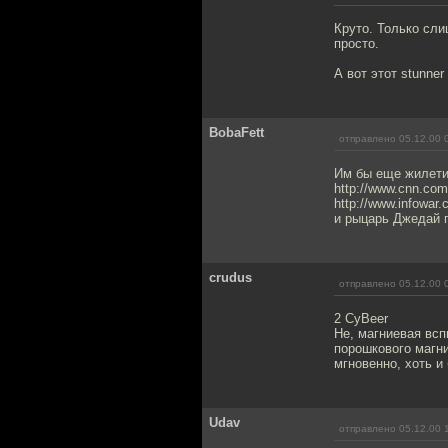
Круто. Только слиш
просто.
А вот этот stunner
BobaFett
отправлено 05.12.00 
Им бы еще жилетик
http://www.cnn.com
http://www.infowar
и рыцарь Джедай г
crudus
отправлено 05.12.00 
2 CyBeer
Не, магниевая всп
порошкового магни
мгновенно, хоть и
Udav
отправлено 05.12.00 