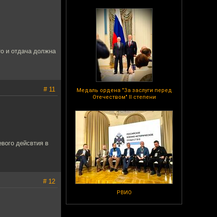
 то и отдача должна
# 11
Медаль ордена "За заслуги перед
Отечеством" II степени
евого дейсвтия в
# 12
РВИО