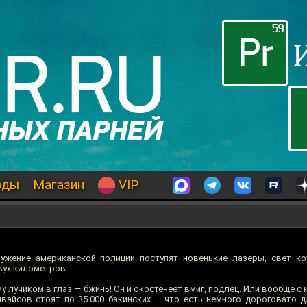
оды
Магазин
VIP
жение американской полиции поступят новенькие лазеры, свет ко
вух километров.
ему лучиком в глаз — бжинь! Он и окостенеет вмиг, подлец. Или вообще с
айсов стоят по 35.000 бакинских — что есть немного дороговато 