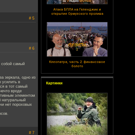
Атака БПЛА на Геленджик и
открытие Ормузского пролива
# 5
# 6
Клеопатра, часть 2: финансовое
 собой самый
болото
ва зеркала, одно из
о усилить в
Картинки
ся в тот самый
нечто вроде
ктивным элементом
й натуральный
ачи нет пороховых
осов.
# 7