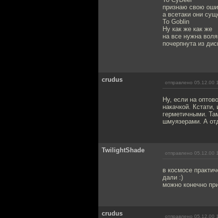
признаю свою ошиб
а всетаки они суще
To Goblin
Ну как же как же
на все нужна воля б
почерпнута из дис
crudus
отправлено 05.12.00 
Ну, если на оптов
накачкой. Кстати,
герметичными. Там
шмуязерами. А отд
TwilightShade
отправлено 05.12.00 
в космосе практич
дали :)
можно конечно при
crudus
отправлено 05.12.00 