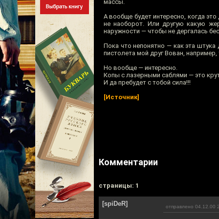
массы.
А вообще будет интересно, когда это 
не наоборот. Или другую какую жер
наружности — чтобы не дергалась бес
Пока что непонятно — как эта штука 
пистолета мой друг Вован, например,
Но вообще — интересно.
Копы с лазерными саблями — это кру
И да пребудет с тобой сила!!!
[Источник]
Комментарии
cтраницы: 1
[spiDeR]
отправлено 04.12.00 