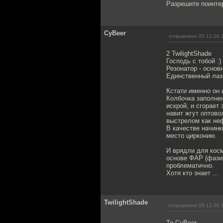
Разрешите поинтер
CyBeer
отправлено 05.12.00 
2 TwilightShade
Господь с тобой :)
Резонатор - основ
Единственный лазе
Кстати именно он 
Колбочка заполне
искрой, и сгорает
навит жгут оптово
выстрелом как неф
В качестве начинк
место цирконию.
И врядли для косм
основе ФАР (фазир
проблематично.
Хотя кто знает ...
TwilightShade
отправлено 05.12.00 
To CyBeer