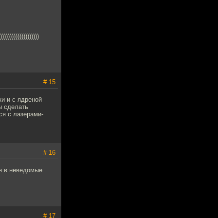
))))))))))))))
# 15
ки и с ядреной
ы сделать
ся с лазерами-
# 16
бя в неведомые
# 17