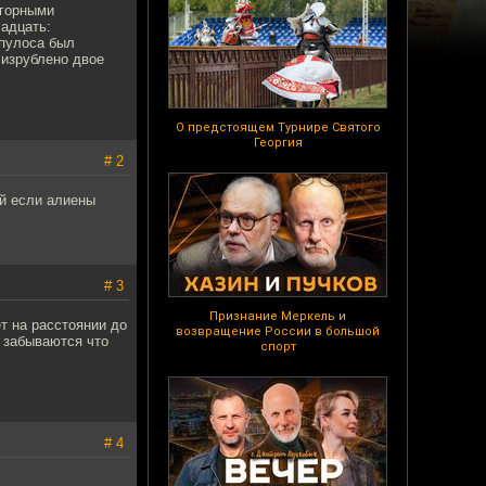
угорными
.адцать:
упулоса был
 изрублено двое
О предстоящем Турнире Святого
Георгия
# 2
й если алиены
# 3
Признание Меркель и
т на расстоянии до
возвращение России в большой
у забываются что
спорт
# 4