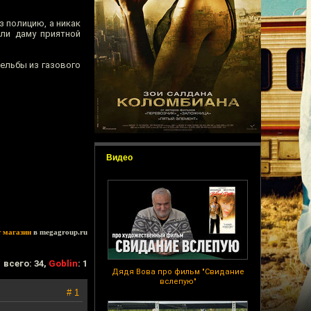
з полицию, а никак
Или даму приятной
рельбы из газового
Видео
т магазин
в megagroup.ru
всего: 34,
Goblin
: 1
Дядя Вова про фильм "Свидание
вслепую"
# 1