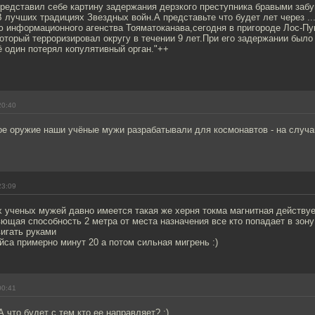
представил себе картину задержания дерзкого преступника бравыми заб
 лучших традициях Звездных войн.А представьте что будет лет через ..
 информационного агенства Тояматоканава,сегодня в пригороде Лос-П
оторый терроризировал округу в течении 9 лет.При его задержании было
 один потерял копулятивный орган."++
20:40
ое оружие наши учёные мужи разрабатывали для космонавтов - на случа
23:09
 ученых мужей давно имеется такая же херня токма магнитная действуе
ющая способность 2 метра от места назначения все кто попадает в зон
игать руками
йса примерно минут 20 а потом сильная мигрень :)
00:41
А что будет с тем кто ее направляет? :)