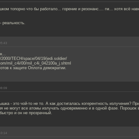
ком топорно что бы работало... горение и резонанс.... гм... хотя всё нав
 - реальность.
05:43
...
/2000/TECH/space/04/19/jedi.soldier/
.com/mil_c4i/00/mil_c4i_042100a_j.shtml
отов к защите Оплота демократии.
08:09
ышка - это чой-то не то. А как достигалась когерентность излучения? Пр
я не могут все атомы излучать одновременно и в одной фазе. Порошок 
 быстро и он не прозрачный.
10:14