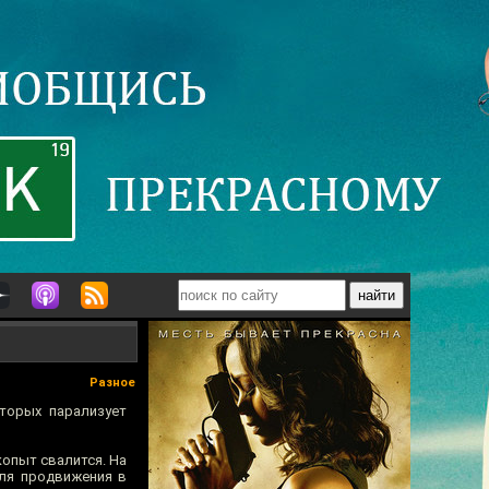
Разное
торых парализует
 копыт свалится. На
для продвижения в