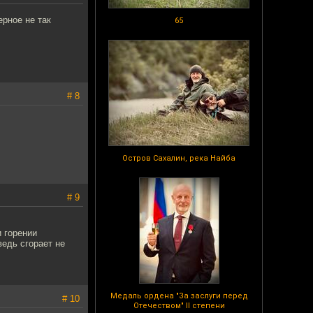
ерное не так
65
# 8
Остров Сахалин, река Найба
# 9
и горении
ведь сгорает не
Медаль ордена "За заслуги перед
# 10
Отечеством" II степени