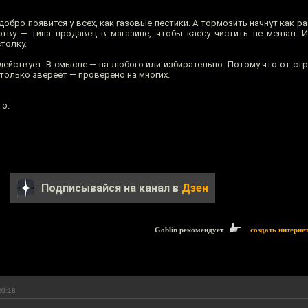
добро появится у всех, как газовые пестики. А тормозить начнут как ра
тву — типа продавец в магазине, чтобы кассу чистить не мешал. 
толку.
действует. В смысле — на любого или избирательно. Потому что от ст
 только звереет — проверено на многих.
то.
Подписывайся на канал в
Дзен
Goblin рекомендует
создать интерне
20:18