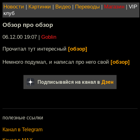
Новости
|
Картинки
|
Видео
|
Переводы
|
Магазин
|
VIP
клуб
Обзор про обзор
06.12.00 19:07
|
Goblin
Прочитал тут интересный
[обзор]
Немного подумал, и написал про него свой
[обзор]
Подписывайся на канал в
Дзен
полезные ссылки
Канал в Telegram