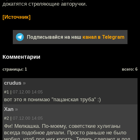
докатятся стреляющие авторучки.
[Источник]
Подписывайся на наш
канал в Telegram
Комментарии
cтраницы: 1
всего: 6
crudus
»
#1 |
07.12.00 14:05
вот это я понимаю "пацанская труба" :)
Xan
»
#2 |
07.12.00 14:05
Фи! Мелкашка. По-моему, советсткие хулиганы
всегда подобное делали. Просто раньше не было
мобил, чтоб под них косить. Теперь сделают и под