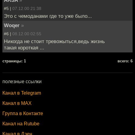
#5 |
07.12.00 21:38
Это с чемоданами где то уже было...
Woqer
»
#6 |
08.12.00 02:55
Никогда не стоит тревожыться,ведь жизнь
такая короткая ...
cтраницы: 1
всего: 6
полезные ссылки
Канал в Telegram
Канал в MAX
Группа в Контакте
Канал на Rutube
Канал в Дзен