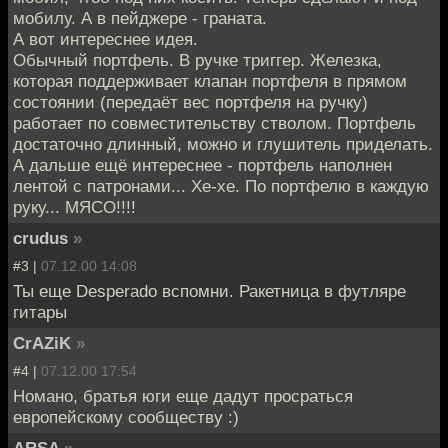
мобилу. А в пейджере - граната.
А вот интереснее идея.
Обычный портфель. В ручке триггер. Железка,
которая поддерживает клапан портфеля в прямом
состоянии (передаёт вес портфеля на ручку)
работает по совместительству стволом. Портфель
достаточно длинный, можно и глушитель приделать.
А дальше ещё интереснее - портфель наполнен
лентой с патронами... Хе-хе. По портфелю в каждую
руку... МЯСО!!!!
crudus
»
#3 |
07.12.00 14:08
Ты еще Desperado вспомни. Ракетница в футляре
гитары
CrAZiK
»
#4 |
07.12.00 17:54
Номано, братья юги еще дадут просраться
европейскому сообществу :)
ARSA
»