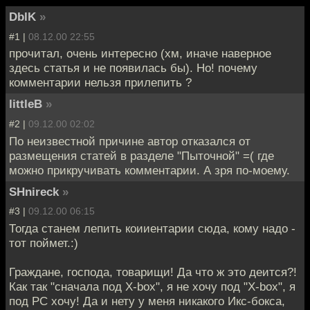
DblK
»
#1 |
08.12.00 22:55
прочитал, очень интересно (хм, иначе наверное
здесь статья и не появилась бы). Но! почему
комментарии нельзя прилепить ?
littleB
»
#2 |
09.12.00 02:02
По неизвестной причине автор отказался от
размещения статей в разделе "Пыточной" =( где
можно прикручивать комментарии. А зря по-моему.
SHnireck
»
#3 |
09.12.00 06:15
Тогда станем лепить коииентарии сюда, кому надо -
тот поймет.:)
Граждане, господа, товарищи! Да что ж это деится?!
Как так "сначала под X-box", я не хочу под "X-box", я
под PC хочу! Да и нету у меня никакого Икс-бокса,