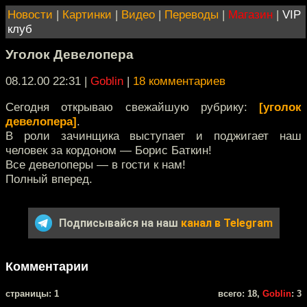
Новости
|
Картинки
|
Видео
|
Переводы
|
Магазин
|
VIP
клуб
Уголок Девелопера
08.12.00 22:31
|
Goblin
|
18 комментариев
Сегодня открываю свежайшую рубрику:
[уголок
девелопера]
.
В роли зачинщика выступает и поджигает наш
человек за кордоном — Борис Баткин!
Все девелоперы — в гости к нам!
Полный вперед.
Подписывайся на наш
канал в Telegram
Комментарии
cтраницы: 1
всего: 18,
Goblin
: 3