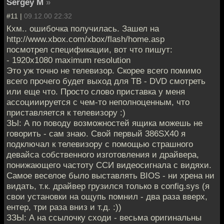
Sergey M
»
#11 |
09.12.00 22:32
Кхм.. ошибочка получилась. Зашел на
http://www.xbox.com/xbox/flash/home.asp
посмотрел спецификации, вот что пишут:
- 1920x1080 maximum resolution
Это уж точно не телевизор. Скорее всего помимо
всего прочего будет выход для ТВ - DVD смотреть
или еще что. Просто слово приставка у меня
ассоцииируется с чем-то неполноценным, что
приставляется к телевизору :)
ЗЫ: А по поводу возможностей ящика можешь не
говорить - сам знаю. Свой первый 386SX40 я
подключал к телевизору с помощью страшного
девайса собственного изготовления и драйвера,
понижающего частоту ССИ видеосигнала с видяхи.
Самое веселое было выставлять BIOS - ни хрена ни
видать, т.к. драйвер грузился только в config.sys (я
свои установки на ощупь помнил - два раза вверх,
ентер, три раза вниз и т.д. :))
ЗЗЫ: А на ссылочку сходи - весьма оригинальны