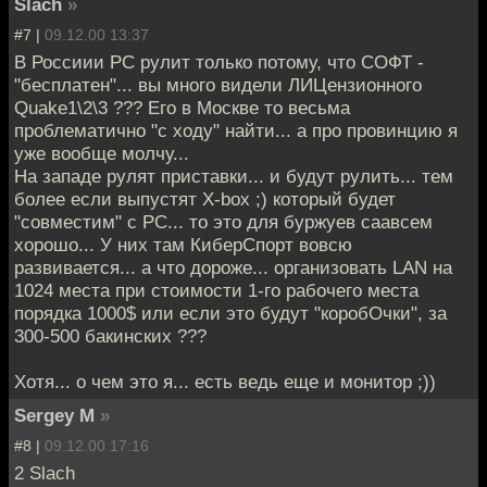
Slach
»
#7 |
09.12.00 13:37
В Россиии PC рулит только потому, что СОФТ -
"бесплатен"... вы много видели ЛИЦензионного
Quake1\2\3 ??? Его в Москве то весьма
проблематично "с ходу" найти... а про провинцию я
уже вообще молчу...
На западе рулят приставки... и будут рулить... тем
более если выпустят X-box ;) который будет
"совместим" с PC... то это для буржуев саавсем
хорошо... У них там КиберСпорт вовсю
развивается... а что дороже... организовать LAN на
1024 места при стоимости 1-го рабочего места
порядка 1000$ или если это будут "коробОчки", за
300-500 бакинских ???
Хотя... о чем это я... есть ведь еще и монитор ;))
Sergey M
»
#8 |
09.12.00 17:16
2 Slach