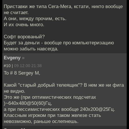
Приставки же типа Сега-Мега, кстати, никто вообще
не считает.
А они, между прочим, есть.
И их очень много.
Софт ворованый?
Будет за деньги - вообще про компьютеризацию
можно забыть навсегда.
Evgeny
»
#10 |
09.12.00 21:38
To # 8 Sergey M,
Какой "старый добрый телеящик"? В нем же ни фига
не видно.
Это же (при оптимистических подсчетах
)~640x480@50(60)Гц,
а при пессимистических вообще 240х200@25Гц.
Классным игроком при таком железе стать
невозможно, раньше ослепнешь.