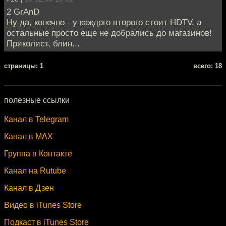
2 GrAnD
Ну да, конечно - у каждого второго стоит HDTV, а
остальные просто еще не добрались до магазинов!
Приколист, блин...
cтраницы: 1
всего: 18
полезные ссылки
Канал в Telegram
Канал в MAX
Группа в Контакте
Канал на Rutube
Канал в Дзен
Видео в iTunes Store
Подкаст в iTunes Store