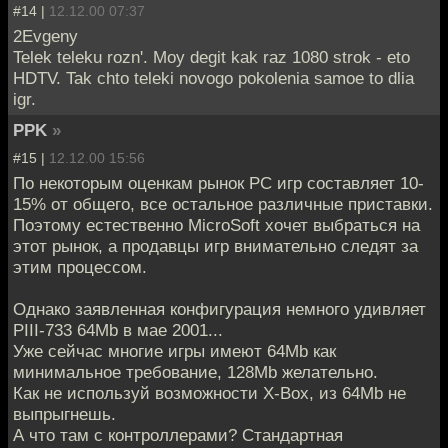
#14 |
12.12.00 07:37
2Evgeny
Telek teleku rozn'. Moy degit kak raz 1080 strok - eto
HDTV. Tak chto teleki novogo pokolenia samoe to dlia
igr.
PPK
»
#15 |
12.12.00 15:56
По некоторым оценкам рынок PC игр составляет 10-
15% от общего, все остальное различные приставки.
Поэтому естественно MicroSoft хочет выбраться на
этот рынок, а продавцы игр внимательно следят за
этим процессом.
Однако заявленная конфигурация немного удивляет
PIII-733 64Mb в мае 2001...
Уже сейчас многие игры имеют 64Mb как
минимальное требование, 128Mb желательно.
Как не используй возможности X-Box, из 64Mb не
выпрыгнешь.
А что там с контроллерами? Стандартная