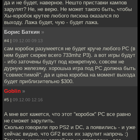
да и не будет, наверное. Нешто приставки кампов
зарулят? Не, не верю. Не может такого быть, чтобы
Хы-коробок крутее любого писюка оказался по
выходу. Лажа будет, чую - будет лажа.
Борис Баткин
»
#4 |
09.12.00 09:13
сам коробок разумеется не будет круче любого PC (в
нем будет скорее всего 733mhz P3). а вот игры будут
- ибо заточены будут под конкретную, совсем не
дурную железяку. хорошыа игра под PC должна быть
"совместимой". да и цена коробка на момент выхода
будет приблизительно $300.
Goblin
»
#5 |
09.12.00 12:16
А мне вот кажется, что этот "коробок" РС все равно
не сможет зарулить.
Сколько говорили про PS2 и DC, а появились - и уже
сейчас видно, что GF2 всех их зарулит напрочь :)