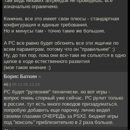
Там ведь никаких апгрейдов не проведешь, все
изначально ограничено.
Конечно, все это имеет свои плюсы - стандартная
конфигурация и единые требования.
Но и минусы там - точно такие же большие.
А РС все равно будет обгонять все эти ящички по
всем параметрам, потому что он "правильнее" :)
Ну, до тех пор, пока они все-таки не сольются в одно
целое в ходе естественного развития
(мое такое мнение :)
Борис Баткин
»
#6 |
09.12.00 12:24
PC будет "рулезнее" технически. но вот игры -
вопрос очень спорный уже сейчас. PC рулит только
в россии. тут есть много поводов призадуматься.
попробую добавить еще парочку. лично видел
своими глазами ОЧЕРЕДЬ за PSX2. бюджет игры
под "консоль" приблизительно в 2 раза больше.