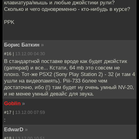
клавиатура/мышь и любые джойстики рули?
Сколько и чего одновременно - кто-нибудь в курсе?
PPK
Борис Баткин
»
#16 |
13.12.00 04:30
В стандартной поставке вроде как будет джойстик
(gamepad) и все... Кстати, 64 mb это совсем не
плохо. Тот-же PSX2 (Sony Play Station 2) - 32 (и там 4
ушли на видеопамять). Piii-733 более чем
достаточно, ибо (!) там будет ну очень умный NV-20,
и не менее умный девайс для звука.
Goblin
»
#17 |
13.12.00 07:59
:
EdwarD
»
#18 |
13.12.00 10:51