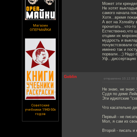
Может эти кренде
Не хотят выкладыв
самого начала пок
Хотя...время пока
А вот на Xsrealit
Магазин
прочитать...что-т
ОПЕРМАЙКИ
Естественно,что 
отцами их морозн
мудрость и выкла
почувстсвовали се
именно так и посту
порвали...;) Надо 
Уф...диссертацию п
Goblin
отправлено 10.12.00 
Не знаю, не знаю :)
Судя по деме Лейк
Эти идиотские "схв
Советские
Что касательно де
учебники 1940-50х
годов
Первый - не писат
Мол, я сам из сво
Второй - писать и 