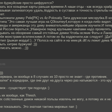
ля буржуйские просто шифруются?
ать все козырные карты раньше времени.А наши отцы - как всегда храбр
азывая залихватскую удаль,бодрость в суставах и точность стрельбы не
жет.
y выложили демку Pele[PK] vs.4z-Polosatiy.Типа дружеская мясорубка.В 
о типа "Это самая лучшая игра на Q3tourney4,которую я когда-либо видел.
шведы и американцы эту дему внимательнейшим образом изучили.И тепер
ой России бороться.;)Наверное перед крупными чампами надо проявлять
дывать на обозрение самый отстойные демки.Чтобы всякие Фаты и Лаке
бя монстрами вселенскими.А потом их бы вздрючили,как следует! ;)Да!!
пил (рыжая морда!:)...У Полоса на сайте и на www.pk.dtf.ru лежит дема 
быть хитрее буржуев! ;)))
исать можно...;)))
11:01
))
ермана, он вообще в 8 случаях из 10 просто не знает - где противник.
атки" в коридорах, где они друг на друга через раз натыкаются - это кру
мок - существует три подхода :)
ь их вообще, как Thresh.
их собственных демок никакой пользы извлечь не могу, а потому их и не
не показывать. Это знатная тактика мировых пап :)