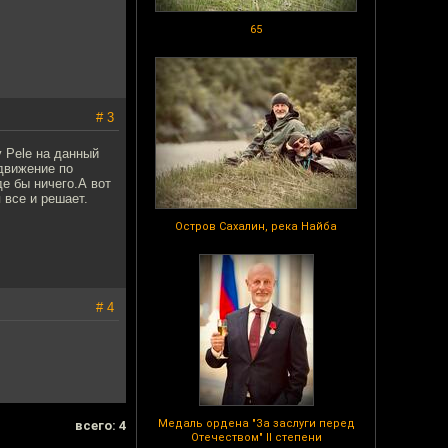
65
# 3
 Pele на данный
движение по
е бы ничего.А вот
 все и решает.
Остров Сахалин, река Найба
# 4
Медаль ордена "За заслуги перед
всего: 4
Отечеством" II степени