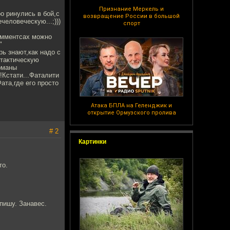
Признание Меркель и
о ринулись в бой,с
возвращение России в большой
человеческую...;)))
спорт
комментсах можно
"
ь знают,как надо с
 тактическую
рманы
!Кстати...Фаталити
Фата,где его просто
Атака БПЛА на Геленджик и
открытие Ормузского пролива
# 2
Картинки
то.
 пишу. Занавес.