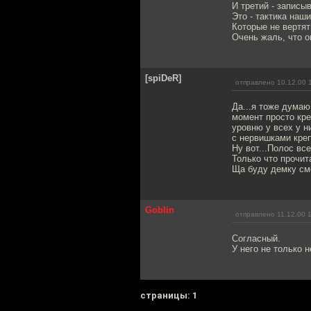
И третий - записы
Это - тактика наши
Которые не вертят
Очень жаль, что он
[spiDeR]
отправлено 10.12.00 
Да...я тоже думаю
момент просто кре
уровню у всех у н
с нервишками креп
Ну вот...Полос все
Только что прочита
Ща буду демку см
Goblin
отправлено 11.12.00 
Согласный.
У него не только 
cтраницы: 1