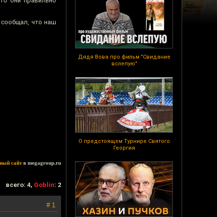
это они правильно
 сообщал, что наш
Дядя Вова про фильм "Свидание
вслепую"
О предстоящем Турнире Святого
Георгия
ный сайт
в megagroup.ru
всего: 4,
Goblin
: 2
# 1