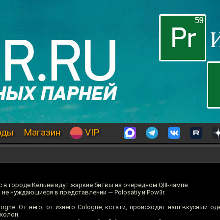
оды
Магазин
VIP
 в городе Кёльне идут жаркие битвы на очередном QIII-чампе.
не нуждающиеся в представлении — Polosatiy и Pow3r.
ogne. От него, от ихнего Cologne, кстати, происходит наш вкусный о
-колон.