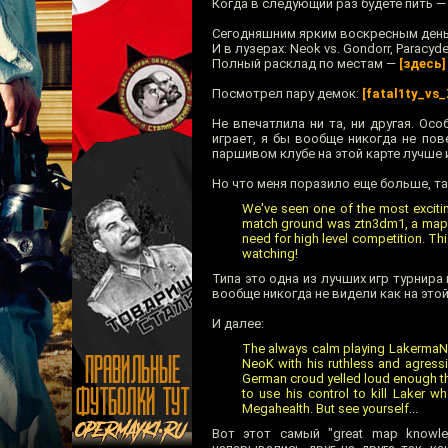
Когда в следующий раз будете пить — 
Сегодняшним ярким воскресным деньком 
И в лузерах: Neok vs. Gondorr, Paracyde 
Полный расклад по местам —
[здесь]
Посмотрел пару демок:
[fatal1ty_vs
Не впечатлила ни та, ни другая. Осо
играет, я бы вообще никогда не пов
паршивом клубе на этой карте лучше 
Но что меня поразило еще больше, та
We've seen one of the most exciti
match ground was ztn3dm1, a map th
need for high level competition. T
watching!
Типа это одна из лучших игр турнира 
вообще никогда не видели как на это
И далее:
The always calm playing LakermaN w
NeoK with his ruthless and agressi
German croud yelled loud enough tha
to use his control to kill Laker
Megahealth. But see yourself...
Вот этот самый "great map knowle