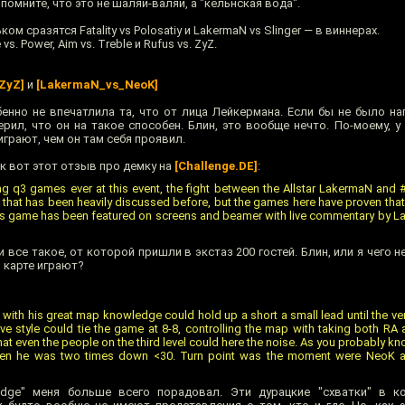
помните, что это не шаляй-валяй, а "кёльнская вода".
сразятся Fatality vs Polosatiy и LakermaN vs Slinger — в виннерах.
vs. Power, Aim vs. Treble и Rufus vs. ZyZ.
_ZyZ]
и
[LakermaN_vs_NeoK]
бенно не впечатлила та, что от лица Лейкермана. Если бы не было на
ерил, что он на такое способен. Блин, это вообще нечто. По-моему, 
играют, чем он там себя проявил.
к вот этот отзыв про демку на
[Challenge.DE]
:
ng q3 games ever at this event, the fight between the Allstar LakermaN and
at has been heavily discussed before, but the games here have proven that it
his game has been featured on screens and beamer with live commentary by L
и все такое, от которой пришли в экстаз 200 гостей. Блин, или я чего н
й карте играют?
ith his great map knowledge could hold up a short a small lead until the ver
ve style could tie the game at 8-8, controlling the map with taking both R
t even the people on the third level could here the noise. As you probably k
 when he was two times down <30. Turn point was the moment were NeoK arr
dge" меня больше всего порадовал. Эти дурацкие "схватки" в ко