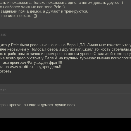
вать и показывать. Только показывать одно, а потом делать другое :)
х наиболее элитных пап типа Pele :)
 задницей пряча демки, а думают и тренируются.
 не смог поехать :(((
14:57
,что у Pele были реальные шансы на Евро ЦПЛ. Лично мне кажется,что у
пче нервы,чем у Полоса,Повера и других пап.Скилл,точность стрельбы,
их отработаны отлично и примерно на одном уровне.С тактикой тоже врод
че всего дело обстоит у Пеле.А на крупных турнирах именно психология
 таки проиграл Фату...один фраг!!!!
л на www.pk.dtf.ru ...ну,крендель!!!
отреть.
12:20
нервы крепче, он еще и думает лучше всех.