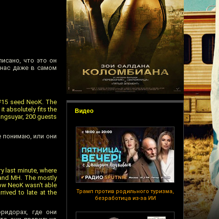
писано, что это он
у нас даже в самом
 #15 seed NeoK. The
 absolutely fits the
Видео
angsuyar, 200 guests
е понимаю, или они
y last minute, where
A and MH. The mostly
now NeoK wasn't able
Трамп против родильного туризма,
ived to late at the
безработица из-за ИИ
ридорах, где они