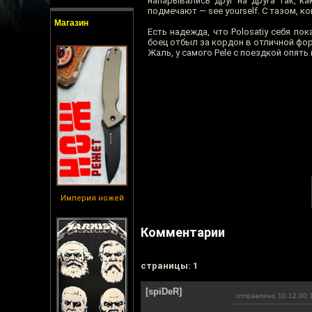
напарывались друг на друга так, к
подмечают — see yourself. С тазом, к
Магазин
Есть надежда, что Polosatiy себя п
боец отбыл за кордон в отличной фо
Жаль, у самого Pele с поездкой опять
Империя ножей
Комментарии
cтраницы: 1
[spiDeR]
отправлено 10.12.00 