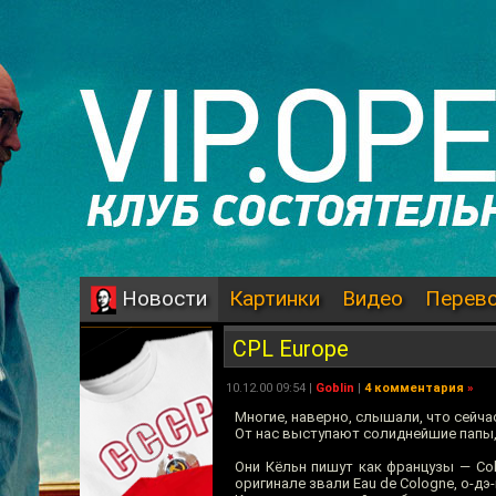
Картинки
Видео
Перев
Новости
CPL Europe
10.12.00 09:54 |
Goblin
|
4 комментария
»
Многие, наверно, слышали, что сейчас
От нас выступают солиднейшие папы, 
Они Кёльн пишут как французы — Col
оригинале звали Eau de Cologne, о-дэ