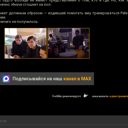
ак будто вообще не имеют представления о том, кто и где. Но, как 
онечно. Иначе стошнит на пол.
окажет должным образом — ездивший помогать ему тренироваться Pele
рме.
 ничего не получилось.
Подписывайся на наш
канал в MAX
Goblin рекомендует
заказывать
одностранич
10:55