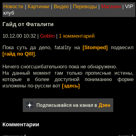
Новости
|
Картинки
|
Видео
|
Переводы
|
Магазин
|
VIP
клуб
Гайд от Фаталити
10.12.00 10:32
|
Goblin
|
1 комментарий
Пока суть да дело, fatal1ty на
[Stomped]
подвесил
[гайд по QIII]
.
Ничего сногсшибательного пока не обнаружено.
На данный момент там только прописные истины,
которые в более доступной пониманию форме
изложены по-русски вот
[здесь]
Подписывайся на канал в
Дзен
Комментарии