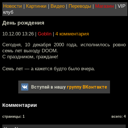
Новости
|
Картинки
|
Видео
|
Переводы
|
Магазин
|
VIP
клуб
День рождения
10.12.00 13:26
|
Goblin
|
4 комментария
Сегодня, 10 декабря 2000 года, исполнилось ровно
семь лет выходу DOOM.
С праздником, граждане!
Семь лет — а кажется будто было вчера.
Вступай в нашу
группу ВКонтакте
Комментарии
cтраницы: 1
всего: 4