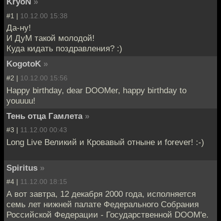
KryoN
»
#1 |
10.12.00 15:38
Да-ну!
И ДуМ такой молодой!
Куда кидать поздравления? :)
KogotoK
»
#2 |
10.12.00 15:56
Happy birthday, dear DOOMer, happy birthday to
youuuu!
Тень отца Гамлета
»
#3 |
11.12.00 00:43
Long Live Великий и Кровавый отныне и forever! :-)
Spiritus
»
#4 |
11.12.00 18:15
А вот завтра, 12 декабря 2000 года, исполняется
семь лет нижней палате Федерального Собрания
Российской Федерации - Государственной DOOM'е.