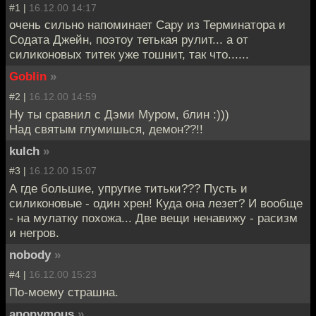
#1 |
16.12.00 14:17
очень сильно напоминает Сару из Терминатора и
Содата Джейн, поэтоу тетькая рулит... а от
силиконовых титек уже тошнит, так что......
Goblin
»
#2 |
16.12.00 14:59
Ну ты сравнил с Дэми Муром, блин :)))
Над святым глумишься, демон??!!
kulch
»
#3 |
16.12.00 15:07
А где большие, упругие титьки??? Пусть и
силиконовые - один хрен! Куда она лезет? И вообще
- на мулатку похожа... Две вещи ненавижу - расизм
и негров.
nobody
»
#4 |
16.12.00 15:23
По-моему страшна.
anonymous
»