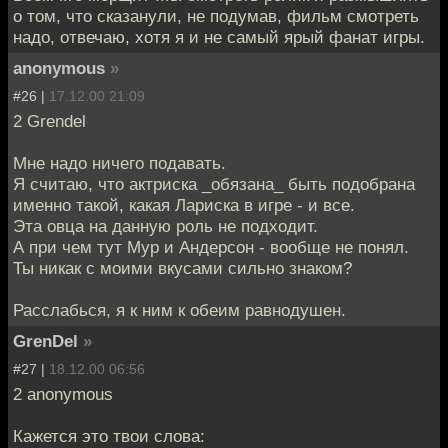
о том, что сказанули, не подумав, фильм смотреть
надо, отвечаю, хотя я и не самый ярый фанат игры.
anonymous
»
#26 |
17.12.00 21:09
2 Grendel
Мне надо ничего подавать.
Я считаю, что актриска _обязана_ быть подобрана
именно такой, какая Лариска в игре - и все.
Эта овца на данную роль не подходит.
А при чем тут Мур и Андерсон - вообще не понял.
Ты никак с моими вкусами сильно знаком?
Расслабься, я к ним к обеим равнодушен.
GrenDel
»
#27 |
18.12.00 06:56
2 anonymous
Кажется это твои слова: