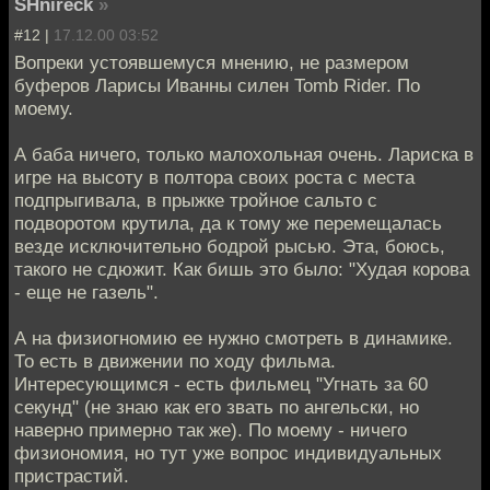
SHnireck
»
#12 |
17.12.00 03:52
Вопреки устоявшемуся мнению, не размером
буферов Ларисы Иванны силен Tomb Rider. По
моему.
А баба ничего, только малохольная очень. Лариска в
игре на высоту в полтора своих роста с места
подпрыгивала, в прыжке тройное сальто с
подворотом крутила, да к тому же перемещалась
везде исключительно бодрой рысью. Эта, боюсь,
такого не сдюжит. Как бишь это было: "Худая корова
- еще не газель".
А на физиогномию ее нужно смотреть в динамике.
То есть в движении по ходу фильма.
Интересующимся - есть фильмец "Угнать за 60
секунд" (не знаю как его звать по ангельски, но
наверно примерно так же). По моему - ничего
физиономия, но тут уже вопрос индивидуальных
пристрастий.