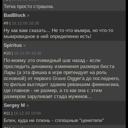
Тетка просто страшна.
BadBlock
»
#9 |
16.12.00 18:36
Ну как вам сказать... Не то что мымра, но что-то
мымровидное в ней определенно есть!
Spiritus
»
#10 |
16.12.00 18:46
По-моему это очевидный шаг назад - если
проследить динамику изменения размера бюста
Лары (а эта фишка в игре претендует на роль
основной) от первого Grave Digger'а до последнего,
то фильм выглядит эдаким реваншем феминизма,
где главное - не размер, а то как она с этим
размером заруливает стада мужиков...
Sergey M
»
#11 |
16.12.00 19:06
Блин, куда ни плюнь - сплошные "ценители"