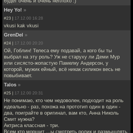
будет очень и очень неплохо :)
Hey Yo!
»
#23 |
17.12.00 16:28
vkusi kak vkusi
GrenDel
»
#24 |
17.12.00 20:20
Ой, Гоблин! Телеса ему подавай, а кого бы ты
выбрал на эту роль? Уж не старуху ли Деми Мур
или сисясто-жопастую Памелку Андерсон, у
которой, мужик ейный, всё никак силикон весь не
повыбивает.
Talos
»
#25 |
17.12.00 20:31
Не понимаю, кто чем недоволен, подходит на роль
идеально - раз, похожа на прототип один в один -
два, поиграйте в оригинал, вам кто, Анна Николь
Смит нужна?
Актриса классная - три.
Всем кто морщит ...ы смотреть ролик и размышлять