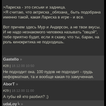
>Лариска - это сиськи и задница.
>Я считаю, что актриска _обязана_ быть подобрана
именно такой, какая Лариска в игре - и все.
Вот причем здесь Мур и Андерсон, а не твои вкусы.
И не надо незнакомого человека называть "овцой",
тебе приятно будет, если я скажу, что ты, баран, на
роль кинокритика не подходишь.
Gastello
»
#28 |
18.12.00 10:50
Не подходит она. 100 пудов не подходит - грудь
неформатная, та и вообще какая-то замученная.
AborT
»
#29 |
18.12.00 11:00
А губы ей кто разбил? ;)
udaLoy╘
»