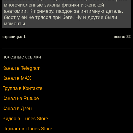
многочисленные законы физики и женской
анатомии. К примеру, пардон за интимную деталь,
бюст у ей не трясся при беге. Ну и другие были
моменты.
cтраницы: 1
всего: 32
полезные ссылки
Канал в Telegram
Канал в MAX
Группа в Контакте
Канал на Rutube
Канал в Дзен
Видео в iTunes Store
Подкаст в iTunes Store