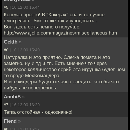
#5 |
16.12.00 15:44
Кошмар просто! В "Хакерах" она и то лучше
смотрелась. Умеют же так изуродовать...
Вот здесь есть немного получше:
http://www.ajolie.com/magazines/miscellaneous.htm
Gekth
»
#6 |
16.12.00 15:49
Натуралка и это приятно. Слегка помята и это
заметно. ну и тд и тп. Есть мнение что через
некоторое колличество серий эта игрушка будет чем
то вроде МехКомандера.
И все киндеры будут отчаяно следить, что бы что
нибудь не перегрелось.
AnubiS
»
#7 |
16.12.00 16:29
Тетка отстойная - однозначно!
Fiend
»
#8 |
16.12.00 16:37