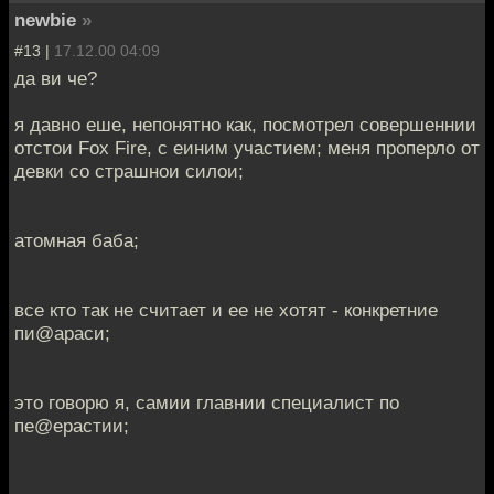
newbie
»
#13 |
17.12.00 04:09
да ви че?
я давно еше, непонятно как, посмотрел совершеннии
отстои Fox Fire, с еиним участием; меня проперло от
девки со страшнои силои;
атомная баба;
все кто так не считает и ее не хотят - конкретние
пи@араси;
это говорю я, самии главнии специалист по
пе@ерастии;