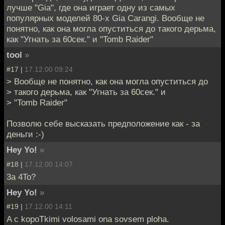
лучше "Gia", где она играет одну из самых
популярных моделей 80-х Gia Carangi. Вообще не
понятно, как она могла опуститься до такого дерьма,
как "Угнать за 60сек." и "Tomb Raider"
tool
»
#17 |
17.12.00 09:24
> Вообще не понятно, как она могла опуститься до
> такого дерьма, как "Угнать за 60сек." и
> "Tomb Raider"
Позволю себе высказать предположение как - за
деньги :-)
Hey Yo!
»
#18 |
17.12.00 14:07
3a 4To?
Hey Yo!
»
#19 |
17.12.00 14:11
A c kopoTkimi volosami ona sovsem ploha.