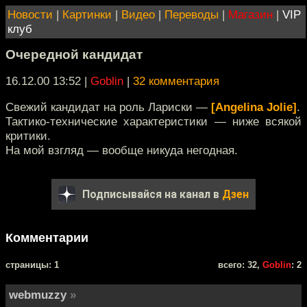
Новости
|
Картинки
|
Видео
|
Переводы
|
Магазин
|
VIP
клуб
Очередной кандидат
16.12.00 13:52
|
Goblin
|
32 комментария
Свежий кандидат на роль Лариски —
[Angelina Jolie]
.
Тактико-технические характеристики — ниже всякой
критики.
На мой взгляд — вообще никуда негодная.
Подписывайся на канал в
Дзен
Комментарии
cтраницы: 1
всего: 32,
Goblin
: 2
webmuzzy
»