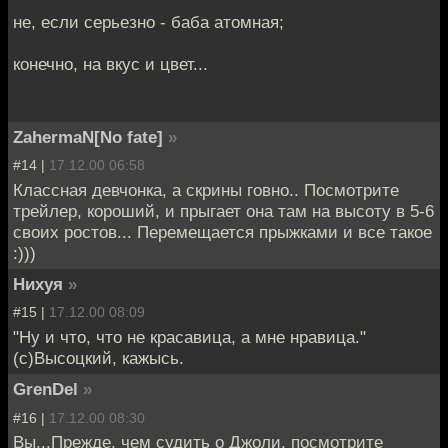
не, если серьезно - баба атомная;
конечно, на вкус и цвет...
ZahermaN[No fate]
»
#14 |
17.12.00 06:58
Классная девчонка, а скрины говно.. Посмотрите
трейлер, короший, и прыгает она там на высоту в 5-6
своих ростов... Перемещается прыжками и все такое
:)))
Нихуя
»
#15 |
17.12.00 08:09
"Ну и что, что не красавица, а мне нравица."
(с)Высоцкий, кажысь.
GrenDel
»
#16 |
17.12.00 08:30
Вы...Прежде, чем судить о Джоли, посмотрите