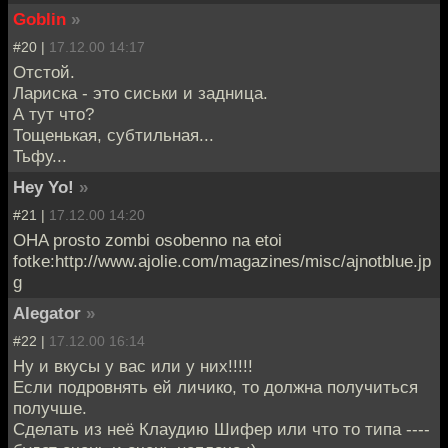
Goblin
»
#20 |
17.12.00 14:17
Отстой.
Лариска - это сиськи и задница.
А тут что?
Тощенькая, субтильная...
Тьфу...
Hey Yo!
»
#21 |
17.12.00 14:20
OHA prosto zombi osobenno na etoi
fotke:http://www.ajolie.com/magazines/misc/ajnotblue.jp
g
Alegator
»
#22 |
17.12.00 16:14
Ну и вкусы у вас или у них!!!!!
Если подровнять ей личико, то должна получиться
получше.
Сделать из неё Клаудию Шифер или что то типа ----