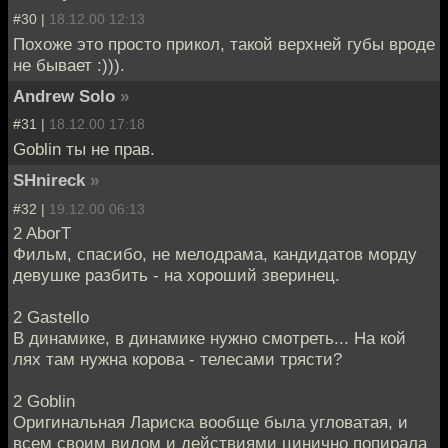
#30 |
18.12.00 12:13
Похоже это просто прикол, такой верхней губы вроде
не бывает :))).
Andrew Solo
»
#31 |
18.12.00 17:18
Goblin ты не прав.
SHnireck
»
#32 |
19.12.00 06:13
2 AborT
Фильм, спасибо, не мелодрама, кандидатов морду
девушке разбить - на хороший зверинец.
2 Gastello
В динамике, в динамике нужно смотреть... На кой
лях там нужна корова - телесами трясти?
2 Goblin
Оригинальная Лариска вообще была угловатая, и
всем своим видом и действиями цинично попирала