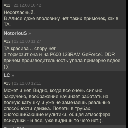
#11 |
22.12.00 10:42
Несогласный.
В Алисе даже вполовину нет таких примочек, как в
ТА.
NotoriouS
»
#12 |
22.12.00 11:27
ТА красива .. спору нет
а тормозит она и на P600 128RAM GeForce1 DDR
причем производительность упала примерно вдвое
(((
LC
»
#13 |
22.12.00 12:11
Может и нет. Видно, когда все очень сильно
закручено, воображение начинает работать на
полную катушку и уже не замечаешь реальные
способности движка. Полеты в трубах,
сногосшибающие мультики, общая атмосфера
психушки - и все, уже видишь то чего нет:).