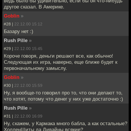
ведь было бы удивительно, если бы он что-нибудь
другое сказал. В Америке.
Goblin
»
#28 |
22.12.00 15:12
Базару нет :)
Rush Pille
»
#29 |
22.12.00 15:45
Короче говоря, деньги решают все, как обычно!
Следующая их игра, наверно, еще ближе будет к
первоначальному замыслу.
Goblin
»
#30 |
22.12.00 15:59
Ну, я вообще-то говорил про то, что они делают то,
что хотят, потому что денег у них уже достаточно :)
Rush Pille
»
#31 |
22.12.00 16:09
Ну, скажем, у Кармака много бабла, а как остальные?
ХолленШиты да Дивайны всякие?