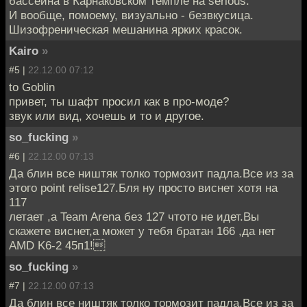
бассейна в Карнаковском темпле на serious.
И вообще, помоему, визуально - безвкусица.
Шизофреническая мешанина ярких красок.
Kairo
»
#5 |
22.12.00 07:12
to Goblin
привет, ты шафт просил как в про-моде?
звук или вид, хочешь и то и другое.
so_fucking
»
#6 |
22.12.00 07:13
Да блин все ништяк толко тормозит падла.Все из за
этого point relise127.Бля ну просто виснет хотя на
117
летает ,а Team Arena без 127 чтото не идет.Вы
скажете виснет,а может у тебя братан 166 ,да нет
AMD K6-2 45п1!
so_fucking
»
#7 |
22.12.00 07:13
Да блин все ништяк толко тормозит падла.Все из за