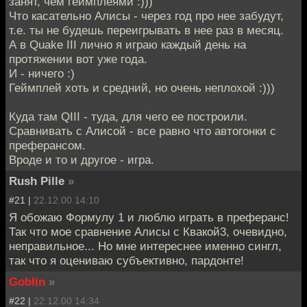
занят, чем геймплеями :)))
Что касательно Алисы - через год про нее забудут,
т.е. ты не будешь переигрывать в нее раз в месяц.
А в Quake III лично я играю каждый день на
протяжении вот уже года.
И - ничего :)
Геймплей хоть и средний, но очень неплохой :)))
Куда там QIII - туда, для чего ее построили.
Сравнивать с Алисой - все равно что автогонки с
преферансом.
Вроде и то и другое - игра.
Rush Pille
»
#21 |
22.12.00 14:10
Я обожаю Формулу 1 и люблю играть в преферанс!
Так что мое сравнение Алисы с Квакой3, очевидно,
неправильное... Но мне интереснее именно сингл,
так что я оцениваю субъективно, пардонте!
Goblin
»
#22 |
22.12.00 14:34