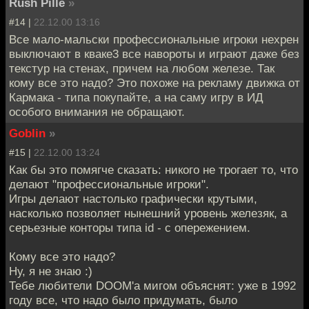
Rush Pille
»
#14 |
22.12.00 13:16
Все мало-мальски профессиональные игроки нехрен
выключают в кваке3 все навороты и играют даже без
текстур на стенах, причем на любом железе. Так
кому все это надо? Это похоже на рекламу движка от
Кармака - типа покупайте, а на саму игру в ИД
особого внимания не обращают.
Goblin
»
#15 |
22.12.00 13:24
Как бы это помягче сказать: никого не трогает то, что
делают "профессиональные игроки".
Игры делают настолько графически крутыми,
насколько позволяет нынешний уровень железяк, а
серьезные конторы типа id - с опережением.
Кому все это надо?
Ну, я не знаю :)
Тебе любители DOOM'a мигом объяснят: уже в 1992
году все, что надо было придумать, было