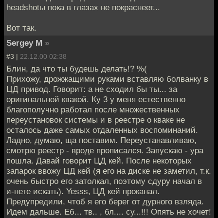
headshotы пока в глазах не покраснеет...
Вот так.
Sergey M
»
#3 |
22.12.00 02:38
Блин, да что ты будешь делать!? %(
Прихожу, дрожжащими руками вставляю болванку в
ЦД привод. Говорит: а не сходил бы ты... за
оригинальной квакой. Ку 3 у меня естественно
благополучно работал после множественных
переустановок системы и в реестре о кваке не
осталось даже самых отдаленных воспоминаний.
Ладно, думаю, ща поставим. Переустанавливаю,
смотрю реестр - вроде прописался. Запускаю - ура
пошла. Давай говорит ЦД кей. После некоторых
запарок ввожу ЦД кей (я его на диске не заметил, т.к.
очень быстро его затолкал, поэтому сдуру начал в
и-нете искать). Yesss, ЦД кей проканал.
Предупредили, чтоб я его берег от дурного взляда.
Идем дальше. Еб... тв.. , бл.... су...!!! Опять не хочет!