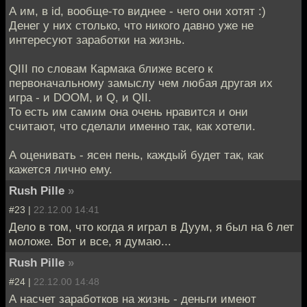
А им, в id, вообще-то виднее - чего они хотят :)
Денег у них столько, что никого давно уже не
интересуют заработки на жизнь.
QIII по словам Кармака ближе всего к
первоначальному замыслу чем любая другая их
игра - и DOOM, и Q, и QII.
То есть им самим она очень нравится и они
считают, что сделали именно так, как хотели.
А оценивать - ясен пень, каждый будет так, как
кажется лично ему.
Rush Pille
»
#23 |
22.12.00 14:41
Дело в том, что когда я играл в Дуум, я был на 6 лет
моложе. Вот и все, я думаю...
Rush Pille
»
#24 |
22.12.00 14:48
А насчет заработков на жизнь - деньги имеют