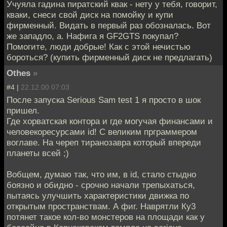
Учуяла гадина пиратский квак - нету у тебя, говорит,
кваки, снеси свой диск на помойку и купи
фирменный. Видать в первый раз обозналась. Вот
же западло, а. Нафига я GF2GTS покупал?
Помогите, люди добрые! Как с этой нечистью
бороться? (купить фирменный диск не предлагать)
Othes
»
#4 |
22.12.00 07:03
После запуска Serious Sam test 1 я просто в шок
пришел.
Где хорватская контора и где могучая финансами и
человекоресурсами id! С великим прграммером
воглаве. На череп тиранозавра который впереди
планеты всей ;)
Вобщем, думаю так, что им, в id, стало стыдно
боязно и обидно - срочно начали трепыхаться,
пытаясь улучшить характеристики движка по
открытым пространствам. А фиг. Наврятли Ку3
потянет такое кол-во монстеров на площади как у