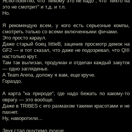
Ясно-понятно, что "никому это не надо", что "никто на
это не смотрит" и т.д. и т.п.
Но.
Я рекомендую всем, у кого есть серьезные компы,
смотреть только со всеми включенными фичами.
Это просто караул.
Даже старый боец littleB, заценив просмотр демок на
GF2 — и тот сказал, что даже не подозревал, что QIII
настолько крут.
Там так вылизан, продуман и отделан каждый закуток
— одно загляденье.
А Team Arena, доложу я вам, еще круче.
Гораздо.
А карта "на природе", где надо бежать по какому-то
оврагу — это вообще.
Даже в TRIBES с его размахом такими красотами и не
пахнет.
Ну, наворотили...
Звук стал ощутимо лучше.