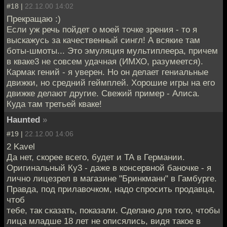
#18 |
22.12.00 14:02
Прекращаю :)
Если уж речь пойдет о моей точке зрения - то я
выскажусь за качественный сингл! А всякие там
боты-шмоты... Это эмуляция мультиплеера, причем
в кваке3 не совсем удачная (ИМХО, разумеется).
Кармак гений - я уверен. Но он делает гениальные
движки, но средний геймплей. Хорошие игры на его
движке делают другие. Свежий пример - Алиса.
Куда там третьей кваке!
Haunted
»
#19 |
22.12.00 14:06
2 Kavel
Да нет, скорее всего, будет и ТА в Германии.
Оригинальный Ку3 - даже в консервной баночке - я
лично лицезрел в магазине "Бринкманн" в Гамбурге.
Правда, под прилавочком, надо спросить продавца,
чтоб
тебе, так сказать, показали. Сделано для того, чтобы
лица младше 18 лет не описялись, видя такое в