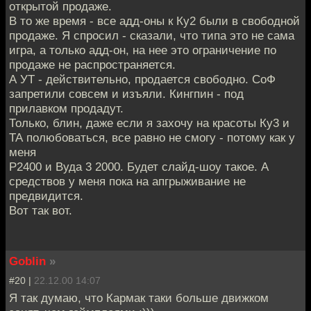
открытой продаже.
В то же время - все адд-оны к Ку2 были в свободной
продаже. Я спросил - сказали, что типа это не сама
игра, а только адд-он, на нее это ограничение по
продаже не распространяется.
А УТ - действительно, продается свободно. СоФ
запретили совсем и изъяли. Кингпин - под
прилавком продадут.
Только, блин, даже если я захочу на красоты Ку3 и
ТА полюбоваться, все равно не смогу - потому как у
меня
Р2400 и Вуда 3 2000. Будет слайд-шоу такое. А
средствов у меня пока на апгрыживание не
предвидится.
Вот так вот.
Goblin
»
#20 |
22.12.00 14:07
Я так думаю, что Кармак таки больше движком