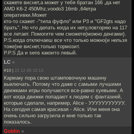
скажете виснет,а может у тебя братан 166 ,да нет
AMD K6-2 450Mhz,voodo3 16mb ,64етра
оперативки.Может
кто-то скажет -"типа фуфло" или P3 и "GF2gts надо
брать". Но что делать когда их нету,повторяю на 117
все летает. Помогите чем сможете{можно денгами}.
P.S.когда отключаеш все что только можно{и нельзя
тоже}не виснет,только тормозит.
P.P.S Да и sens какоито левый.
LC
»
#10 |
22.12.00 10:13
Кармаку пора свою штамповочную машину
выключать. Потому что даже с самыми лучшими
движками игры получаются все-равно хуевыми. А
вот когда движки попадают к людям с фантазией,
которые сделали, например, Alice - УУУУУУУУУУУ.
На сегодня самая красивая - Alice. Или меня она
очень сильно загрузила и мне только так
показалось.
Goblin
»