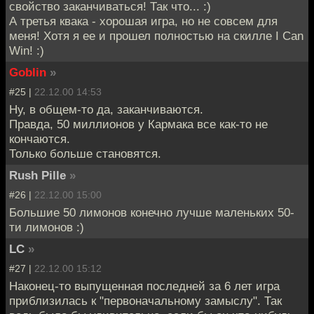
свойство заканчиваться! Так что... :)
А третья квака - хорошая игра, но не совсем для
меня! Хотя я ее и прошел полностью на скилле I Can
Win! :)
Goblin
»
#25 |
22.12.00 14:53
Ну, в общем-то да, заканчиваются.
Правда, 50 миллионов у Кармака все как-то не
кончаются.
Только больше становятся.
Rush Pille
»
#26 |
22.12.00 15:00
Большие 50 лимонов конечно лучше маленьких 50-
ти лимонов :)
LC
»
#27 |
22.12.00 15:12
Наконец-то выпущенная последней за 6 лет игра
приблизилась к "первоначальному замыслу". Так