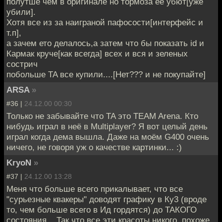
полутше чем в оригинале но тормоза ее убют[уже
убили].
Хотя все из за наиграной пафосости[интерфейс и
т.п],
а зачем ето делалось,а затем что бы показать id и
Кармак круче[как всегда] всех и вся и зеленых
сострич
побольше TA все купили....[Нет??? и не покупайте]
ARSA
»
#36 |
24.12.00 00:30
Только не забывайте что TA это TEAM Arena. Кто
нибудь играл в неё в Multiplayer? Я вот целый день
играл когда дема вышла. Даже на моём G400 очень
ничего, не говоря уж о качестве картинки... :)
KryoN
»
#37 |
24.12.00 13:28
Меня что больше всего прикалывает, что все
"сурьезные квакеры" доводят графику в Ку3 (вроде
то, чем больше всего в Ид гордятся) до ТАКОГО
состояния... Так что все эти красоты никого, похоже,