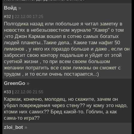
Войд
»
#32 |
22.12.00 17:25
Полгодика назад или побольше я читал заметку в
новостях в небезызвестном журнале "Хакер" о том
,что Джон Кармак вошел в сотню самых богатых
людей планеты..Такие дела.. Какие там нафиг 50
лимонов , у него их гораздо больше и даже , если он
забросит свою контору подальше и уйдет от этой
суетной жизни , то при всем своем большом
желании потратить все свои лимоны он сможет с
трудом , и то если очень постарается..:)
GreenGo
»
#33 |
22.12.00 21:55
Кармак, конечно, молодец, но скажите, зачем он
убрал повреждения через стену?? ну кому это надо,
ктоми них самих?? Бред какой-то. Гоблин, а как
сама-то игра??
zloi_bot
»