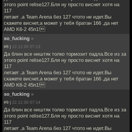
этого point relise127.Бля ну просто виснет хотя на
117
летает ,а Team Arena без 127 чтото не идет.Вы
скажете виснет,а может у тебя братан 166 ,да нет
AMD K6-2 45п1!
so_fucking
»
#8 |
22.12.00 07:13
Да блин все ништяк толко тормозит падла.Все из за
этого point relise127.Бля ну просто виснет хотя на
117
летает ,а Team Arena без 127 чтото не идет.Вы
скажете виснет,а может у тебя братан 166 ,да нет
AMD K6-2 45п1!
so_fucking
»
#9 |
22.12.00 07:14
Да блин все ништяк толко тормозит падла.Все из за
этого point relise127.Бля ну просто виснет хотя на
117
летает ,а Team Arena без 127 чтото не идет.Вы