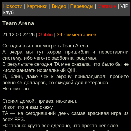
Новости
|
Картинки
|
Видео
|
Переводы
|
Магазин
|
VIP
клуб
Team Arena
21.12.00 22:26
|
Goblin
|
39 комментариев
Сегодня взял посмотреть Team Arena.
А вчера мы тут хором пришибли и переставили
систему, ибо чего-то засбоила, родимая.
В результате сегодня ТА мне сказала, что было бы не
кисло заиметь нормальный QIII.
Я, блин, даже чек к экрану прикладывал: пробито
ровно 45 долларов, со скидкой для ветеранов.
Не помогло.
Сгонял домой, привез, наживил.
И вот что я вам скажу.
TA — на сегодняшний день самая красивая игра из
всех FPS.
Настолько круто все сделано, что просто нет слов.