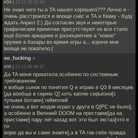
#34 |
23.12.00 01:58
Не знаю чего ты в ТА нашёл хорошего??? Лично я -
очень расстроился и вооще снёс и ТА и Кваку - буду
ждать Анрил 2:) Да согласен звук и некоторые
графические примочки присутствуют но все стало
ещё более аркаднее и разноцветнее а "новое"
оружие а базары во время игры а... короче мне
вооще не покатило:(
so_fucking
»
#35 |
23.12.00 06:27
Да TA меня прокатила особенно по системным
требованиям
я вобще сынок по понятия Q и играю в Q3 8 месяцев
[да вообще в серию Q] хоть каплю серьезно[с
тупыми ботами] геймплей
не очень,а вот когдая играл у друга в Q[PC не было],
а особенно в Великий DOOM на приставке[да на
приставке] пару лет назад вот это был экстаз[что я
го-
ворю да вы и сами знаете],а в TA так себе правда