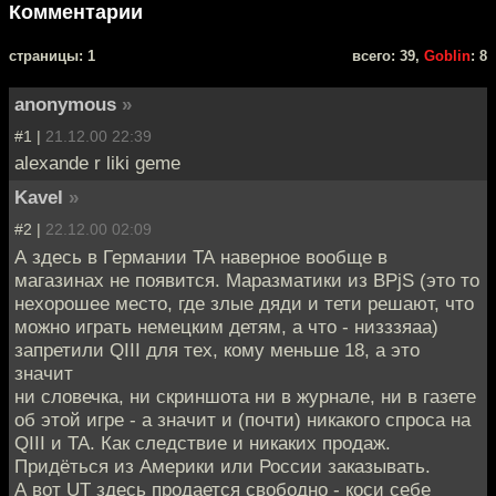
Комментарии
cтраницы: 1
всего: 39,
Goblin
: 8
anonymous
»
#1 |
21.12.00 22:39
alexande r liki geme
Kavel
»
#2 |
22.12.00 02:09
А здесь в Германии ТА наверное вообще в
магазинах не появится. Маразматики из BPjS (это то
нехорошее место, где злые дяди и тети решают, что
можно играть немецким детям, а что - низззяаа)
запретили QIII для тех, кому меньше 18, а это
значит
ни словечка, ни скриншота ни в журнале, ни в газете
об этой игре - а значит и (почти) никакого спроса на
QIII и ТА. Как следствие и никаких продаж.
Придёться из Америки или России заказывать.
А вот UT здесь продается свободно - коси себе