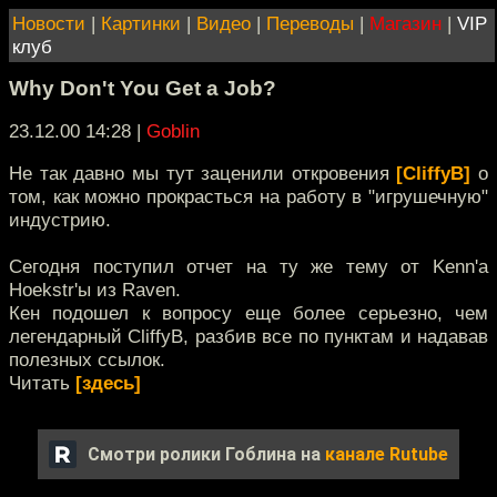
Новости
|
Картинки
|
Видео
|
Переводы
|
Магазин
|
VIP
клуб
Why Don't You Get a Job?
23.12.00 14:28
|
Goblin
Не так давно мы тут заценили откровения
[CliffyB]
о
том, как можно прокрасться на работу в "игрушечную"
индустрию.
Сегодня поступил отчет на ту же тему от Kenn'a
Hoekstr'ы из Raven.
Кен подошел к вопросу еще более серьезно, чем
легендарный CliffyB, разбив все по пунктам и надавав
полезных ссылок.
Читать
[здесь]
Смотри ролики Гоблина на
канале Rutube