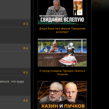
# 3
Дядя Вова про фильм "Свидание
вслепую"
# 4
О предстоящем Турнире Святого
# 5
Георгия
раться, что куда
# 6