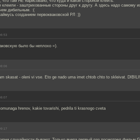
, что там НЕ нарисовано, что куда и какой стороной клеить.
е клеили - заштрихованные стороны друг к другу. А здесь надо самому и
чем дибильным. :(
аймусь созданием первокваковской РЛ :))
06:53
аковскую было бы неплохо =).
08:06
 skasat - oleni vi vse. Eto ge nado uma imet chtob chto to skleivat. DIBILI!!
08:07
komunaga hrenov, kakie tovarishi, pedrila ti krasnogo cveta
09:17
жизни случайности бывают. Только вчера первый раз посмотрел фильм Gla