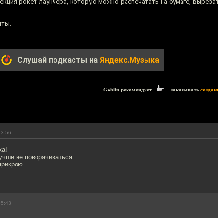
кция рокет лаунчера, которую можно распечатать на бумаге, вырезат
яты.
Слушай подкасты на
Яндекс.Музыка
Goblin рекомендует
заказывать
создан
23:56
ка!
учше не поворачиваться!
прикрою...
05:43