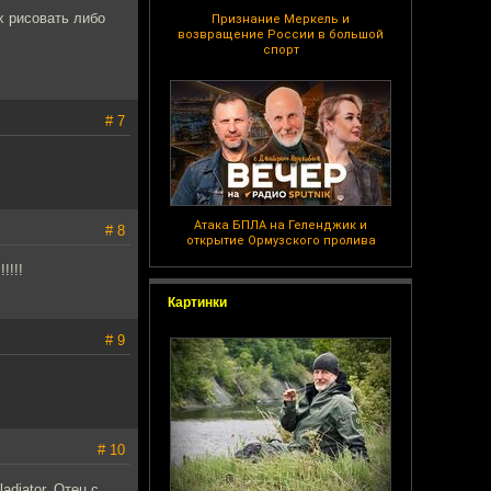
х рисовать либо
Признание Меркель и
возвращение России в большой
спорт
# 7
Атака БПЛА на Геленджик и
# 8
открытие Ормузского пролива
!!!!
Картинки
# 9
# 10
diator. Отец с