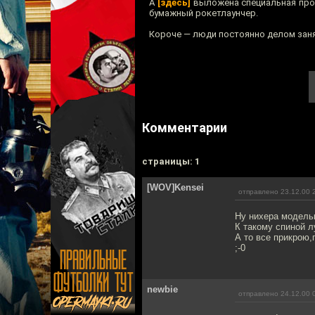
А
[здесь]
выложена специальная прое
бумажный рокетлаунчер.
Короче — люди постоянно делом зан
Комментарии
cтраницы: 1
[WOV]Kensei
отправлено 23.12.00 
Ну нихера модель
К такому спиной л
А то все прикрою,
;-0
newbie
отправлено 24.12.00 