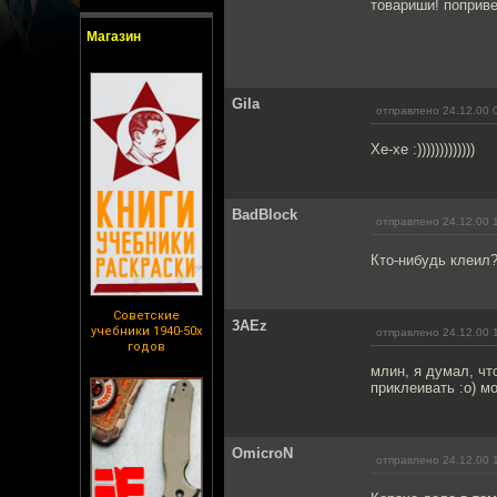
товариши! поприв
Магазин
Gila
отправлено 24.12.00 
Хе-хе :)))))))))))))
BadBlock
отправлено 24.12.00 
Кто-нибудь клеил?
Советские
3AEz
учебники 1940-50х
отправлено 24.12.00 
годов
млин, я думал, чт
приклеивать :о) м
OmicroN
отправлено 24.12.00 