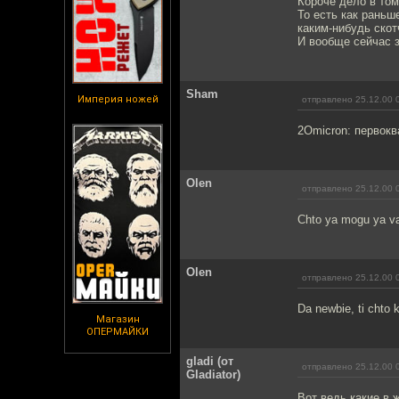
Короче дело в том
То есть как раньш
каким-нибудь скот
И вообще сейчас з
Sham
Империя ножей
отправлено 25.12.00 
2Omicron: первокв
Olen
отправлено 25.12.00 
Chto ya mogu ya vam
Olen
отправлено 25.12.00 
Da newbie, ti chto 
Магазин
ОПЕРМАЙКИ
gladi (от
отправлено 25.12.00 
Gladiator)
Вот ведь какие в 