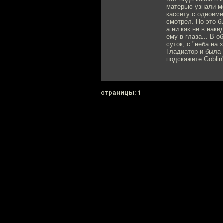
матерью узнали мо
кассету с одноим
смотрел. Но это б
а ни как не в нак
ему в глаза... В 
суток, с "неба на
Гладиатор и была 
подскажите Goblin
cтраницы: 1