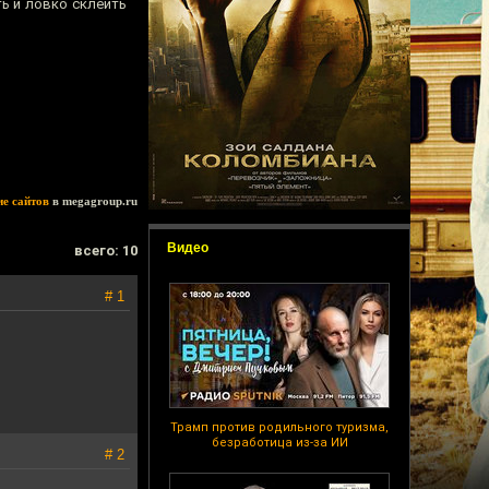
ь и ловко склеить
ие сайтов
в megagroup.ru
Видео
всего: 10
# 1
Трамп против родильного туризма,
безработица из-за ИИ
# 2