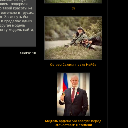
ением: подарили
 такой красоты не
65
твительно в трусах,
ая. Заглянуть бы
ё в пределах одних
 другая модель
о ту модель найти,
всего: 10
Остров Сахалин, река Найба
Медаль ордена "За заслуги перед
Отечеством" II степени