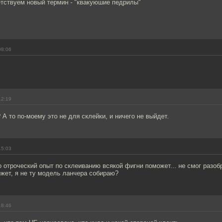
етствуем новый термин - "квакуюшие педрилы"
08:06
12:19
 А то по-моему это не для склейки, и ничего не выйдет.
15:03
о отроческий опыт по склеиванию всякой фигни поможет... не смог разоб
ожет, я не ту модель ланчера собираю?
18:46