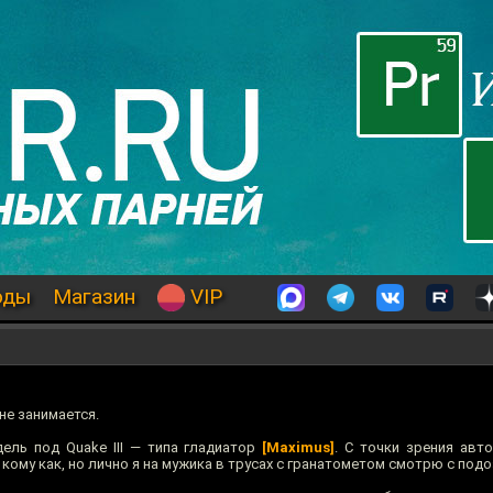
оды
Магазин
VIP
не занимается.
ель под Quake III — типа гладиатор
[Maximus]
. С точки зрения авт
 кому как, но лично я на мужика в трусах с гранатометом смотрю с под