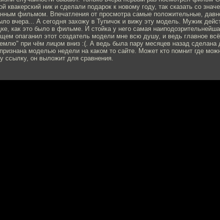
й квакерский ник и сделали подарок к новому году, так сказать со знач
енным фильмом. Впечатления от просмотра самые положительные, давно
ыло вчера... А сегодня захожу в Тупичок и вижу эту модель. Мужик дейс
идке, как это было в фильме. И стойка у него самая наиподозрительнейш
общем опаганил этот создатель модели мне всю душу, и ведь главное вс
 землю" при чём лицом вниз :(. А ведь была пару месяцев назад сделана
признана моделью недели на каком то сайте. Может кто помнит где можн
'у ссылку, он выложит для сравнения.