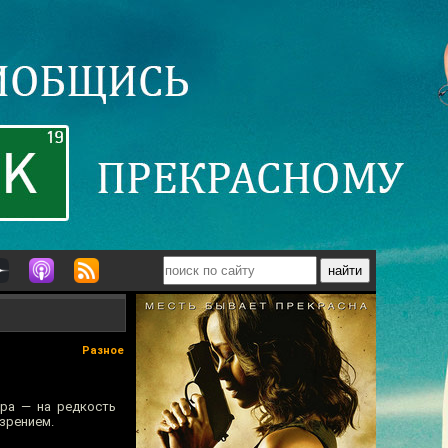
Разное
ора — на редкость
озрением.