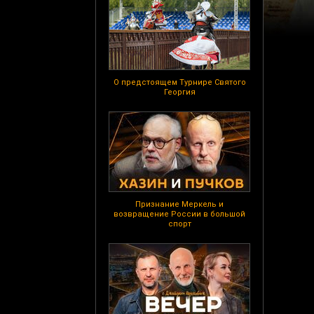
О предстоящем Турнире Святого
Георгия
Признание Меркель и
возвращение России в большой
спорт