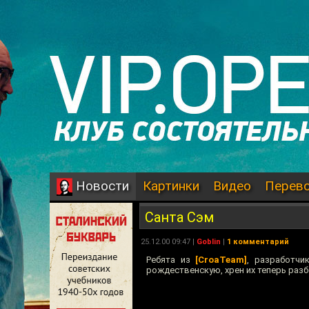
Картинки
Видео
Перев
Новости
Санта Сэм
25.12.00 09:47 |
Goblin
|
1 комментарий
Ребята из
[CroaTeam]
, разработчи
рождественскую, хрен их теперь разб