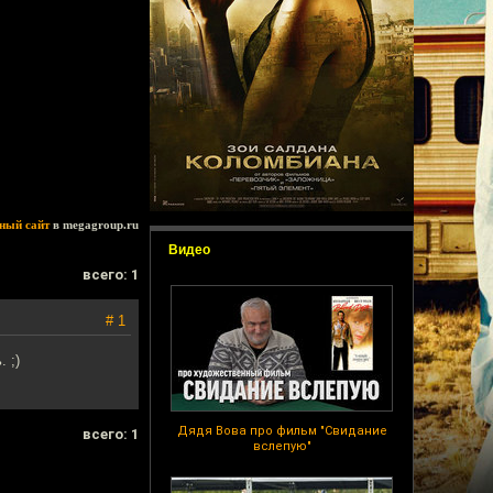
ный сайт
в megagroup.ru
Видео
всего: 1
# 1
 ;)
Дядя Вова про фильм "Свидание
всего: 1
вслепую"