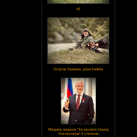
65
Остров Сахалин, река Найба
Медаль ордена "За заслуги перед
Отечеством" II степени