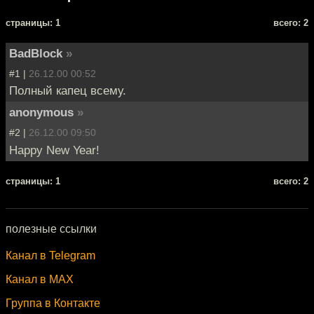
cтраницы: 1
всего: 2
BadBlock
»
#1 |
26.12.00 00:52
Полный капец всему.
anonymous
»
#2 |
26.12.00 09:50
Happy New Year!
cтраницы: 1
всего: 2
полезные ссылки
Канал в Telegram
Канал в MAX
Группа в Контакте