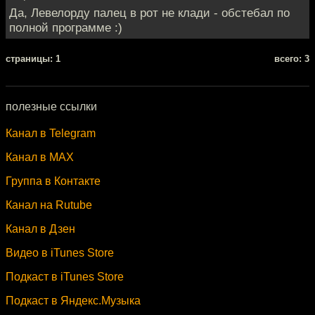
Да, Левелорду палец в рот не клади - обстебал по
полной программе :)
cтраницы: 1
всего: 3
полезные ссылки
Канал в Telegram
Канал в MAX
Группа в Контакте
Канал на Rutube
Канал в Дзен
Видео в iTunes Store
Подкаст в iTunes Store
Подкаст в Яндекс.Музыка