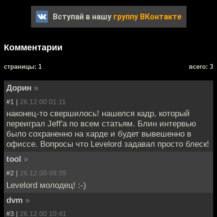
Вступай в нашу
группу ВКонтакте
Комментарии
cтраницы: 1
всего: 3
Дорин
»
#1 |
26.12.00 01:11
наконец-то свершилось! нашелся кадр, который
переиграл Jeff'а по всем статьям. Блин интервью
было сохраненно на харде и будет вывешенно в
офиссе. Вопросы что Levelord задавал просто блеск!
tool
»
#2 |
26.12.00 09:39
Levelord молодец! :-)
dvm
»
#3 |
26.12.00 10:41