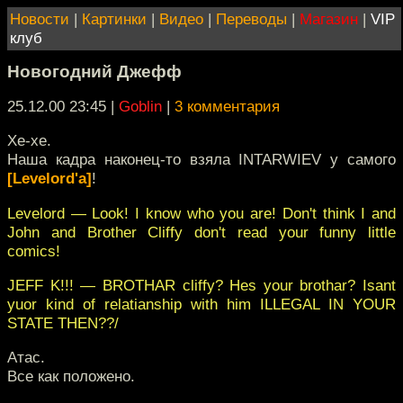
Новости
|
Картинки
|
Видео
|
Переводы
|
Магазин
|
VIP
клуб
Новогодний Джефф
25.12.00 23:45
|
Goblin
|
3 комментария
Хе-хе.
Наша кадра наконец-то взяла INTARWIEV у самого
[Levelord'a]
!
Levelord — Look! I know who you are! Don't think I and
John and Brother Cliffy don't read your funny little
comics!
JEFF K!!! — BROTHAR cliffy? Hes your brothar? Isant
yuor kind of relatianship with him ILLEGAL IN YOUR
STATE THEN??/
Атас.
Все как положено.