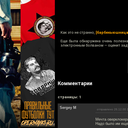
Как это не странно,
[барбекьюшница
Еще была обнаружена очень полезн
электронным болваном — оценит заду
Комментарии
cтраницы: 1
Sergey M
отправлено 26.12.00 
Мечта оверклокера
Надо было им еще 