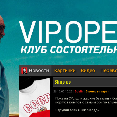
Картинки
Видео
Перев
Новости
Ящики
26.12.00 10:25 |
Goblin
|
3 комментария
Пока на CPL шли жаркие баталии и бо
корпуса компов с самым оригинальн
Зарулил всех ящик с водой.