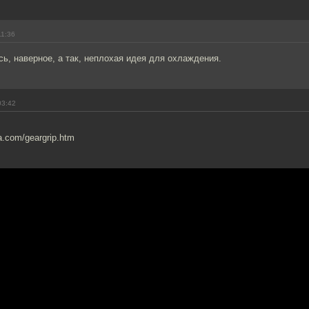
11:36
ь, наверное, а так, неплохая идея для охлаждения.
03:42
a.com/geargrip.htm