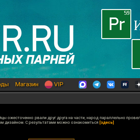
оды
Магазин
VIP
йцы ожесточенно рвали друг друга на части, народ параллельно прове
ым дизайном. С результатами можно ознакомиться
[здесь]