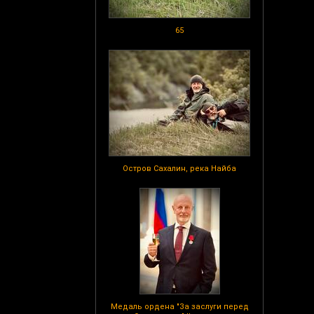
65
Остров Сахалин, река Найба
Медаль ордена "За заслуги перед