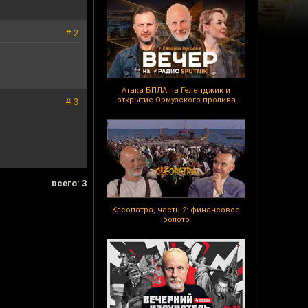
# 2
Атака БПЛА на Геленджик и
открытие Ормузского пролива
# 3
всего: 3
Клеопатра, часть 2: финансовое
болото