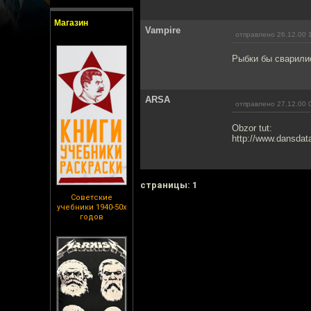
Магазин
Vampire
отправлено 26.12.00 
Рыбки бы сварилис
ARSA
отправлено 27.12.00 
Obzor tut:
http://www.dansdat
cтраницы: 1
Советские
учебники 1940-50х
годов