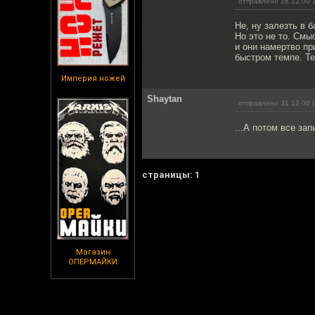
отправлено 28.12.00 
Не, ну залезть в 
Но это не то. Смы
и они намертво пр
быстром темпе. Те
Империя ножей
Shaytan
отправлено 31.12.00 
...А потом все за
cтраницы: 1
Магазин
ОПЕРМАЙКИ