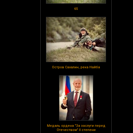
65
Остров Сахалин, река Найба
Медаль ордена "За заслуги перед
Отечеством" II степени