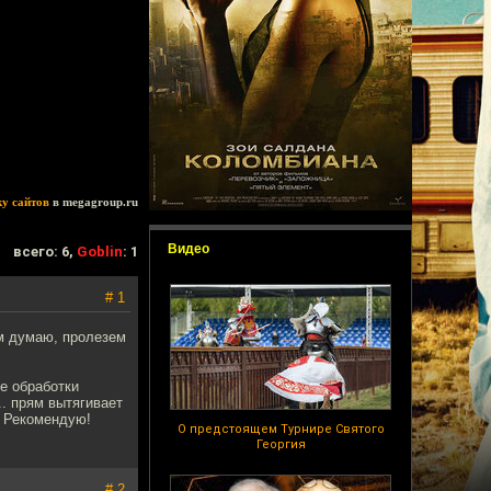
ку сайтов
в megagroup.ru
Видео
всего: 6,
Goblin
: 1
# 1
ом думаю, пролезем
е обработки
.. прям вытягивает
. Рекомендую!
О предстоящем Турнире Святого
Георгия
# 2