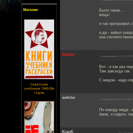
Магазин
Было такое....
вещь!
я так протрезвел с
а да - забыл сказ
она соответственно
Goblin
отправлено 28.12.00 
Вот - я как раз п
Там завсегда так.
С медом - надо оп
Советские
учебники 1940-50х
годов
awhiler
отправлено 28.12.00 
По поводу меда - 
баню, и сидеть та
KranK