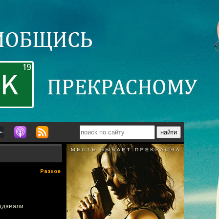
Разное
ддавали.