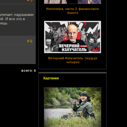
# 5
Клеопатра, часть 2: финансовое
болото
) шлепает ладошками
й. И все это в
вещь.
# 6
Вечерний Излучатель: Сердца
четырех
всего: 6
Картинки