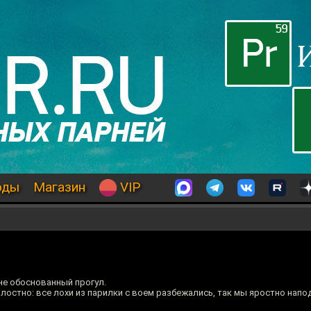
оды
Магазин
VIP
не обоснованный прогул.
злостно: все лохи из парилки с воем разбежались, так мы яростно напо