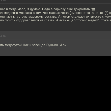
13:30
баню в меде мало, я думаю. Надо в парилку еще дохромать :))).
сл медового массажа в том, что массажистка (именно -стка, а не -cт :)!
илипают к густому медовому составу. А потом отдирает их вместе с коже
ло горит и оздоровляется на глазах. А есть еще "стопы с медом", тоже 
00:49
пить медовухой! Как и завещал Пушкин. И-эх!