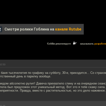
Смотри ролики Гоблина на
канале Rutube
Goblin рекомендует
заказывать
разработ
02:53
 баня тысячелетия по графику на субботу, 30-е, приходится... Со страх
етственный день в парилку вообще.
медом абсолютно рулит! Давеча прихватило спину и на очередном сеанс
тела был предложен этот уникальный метод. Вот это я тебе скажу сила.
неприятности. Правда, вместе с растительностью, но это дело наживное
09:35