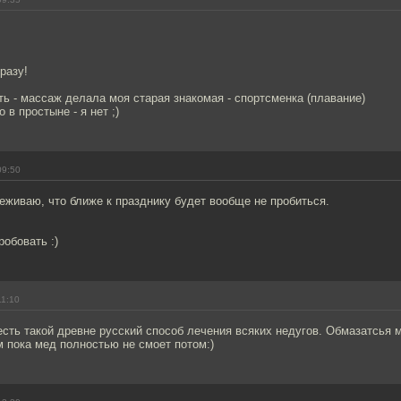
разу!
ать - массаж делала моя старая знакомая - спортсменка (плавание)
 в простыне - я нет ;)
09:50
ереживаю, что ближе к празднику будет вообще не пробиться.
робовать :)
11:10
есть такой древне русский способ лечения всяких недугов. Обмазатсья 
м пока мед полностью не смоет потом:)