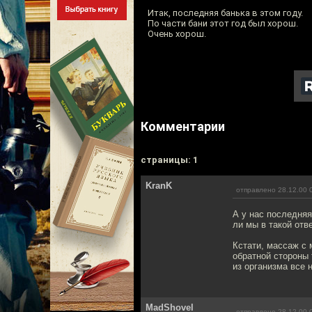
Итак, последняя банька в этом году.
По части бани этот год был хорош.
Очень хорош.
Комментарии
cтраницы: 1
KranK
отправлено 28.12.00 
А у нас последняя
ли мы в такой отв
Кстати, массаж с 
обратной стороны 
из организма все 
MadShovel
отправлено 28.12.00 