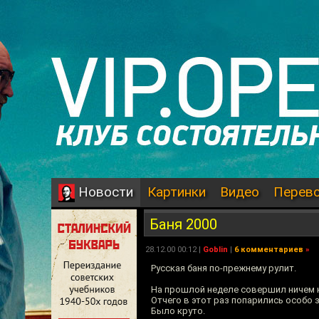
Картинки
Видео
Перев
Новости
Баня 2000
28.12.00 00:12 |
Goblin
|
6 комментариев
»
Русская баня по-прежнему рулит.
На прошлой неделе совершил ничем 
Отчего в этот раз попарились особо 
Было круто.