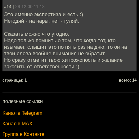
#14 |
29.12.00 11:13
Это именно экспертиза и есть :)
Негодяй - на нары, нет - гуляй.
Сказать можно что угодно.
Надо только помнить о том, что когда тот, кто
изымает, слышит это по пять раз на дню, то он на
твои слова вообще внимания не обратит.
Но сразу отметит твою хитрожопость и желание
закосить от ответственности ;)
cтраницы: 1
всего: 14
полезные ссылки
Канал в Telegram
Канал в MAX
Группа в Контакте