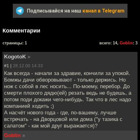
Подписывайся на наш
канал в Telegram
Комментарии
cтраницы: 1
всего: 14,
Goblin
: 3
KogotoK
»
#1 |
28.12.00 14:33
Как всегда - начали за здравие, кончили за упокой.
Бомжы дачи обворовывают - только держись. Но
нож с собой в лес носить... По-моему, перебор. До
смерти плохого дядю(ей) резать ведь не будешь, а
потом поди докажи чего-нибудь. Так что в лес надо
компанией ходить ;)
А насчёт нового года - где, по-вашему, лучше
встречать - на Дворцовой или дома ("у тазика с
салатом" - как мой друг выражается)?
Goblin
»