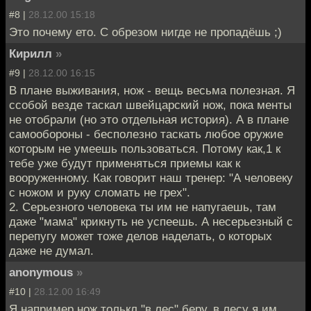
#8 |
28.12.00 15:18
Это почему ето. С обрезом нигде не пропадёшь ;)
Кирилл
»
#9 |
28.12.00 16:15
В плане выживания, нож - вещь весьма полезная. Я
ссобой везде таскал швейцарский нож, пока менты
не отобрали (но это отдельная история). А в плане
самообороны - бесполезно таскать любое оружие
которым не умеешь пользоваться. Потому как,1 к
тебе уже будут применяться приемы как к
вооруженному. Как говорит наш тренер: "А человеку
с ножом и руку сломать не грех".
2. Серьезного человека ты им не напугаешь, там
даже "мама" крикнуть не успеешь. А несерьезный с
перепугу может тоже делов наделать, о которых
даже не думал.
anonymous
»
#10 |
28.12.00 16:49
Я например нож толькл "в лес" беру, в лесу я им