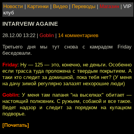
Новости
|
Картинки
|
Видео
|
Переводы
|
Магазин
|
VIP
клуб
INTARVEIW AGAINE
28.12.00 13:22
|
Goblin
|
14 комментариев
Третьего дня мы тут снова с камрадом Friday
беседовали.
Friday
: Ну — 125 — это, конечно, не деньги. Особенно
если трасса туда проложена с твердым покрытием. А
таки кто следит за домишкой, пока тебя нет? (У меня
на дачу зимой регулярно залазят нехорошие люди)
Goblin
: У меня там папаня "на выселках" обитает —
настоящий полковник. С ружьем, собакой и все такое.
Ведет надзор и следит за порядком на кулацком
подворье.
[Почитать]