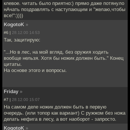
клевое. читать было приятно:) прямо даже потянуло
нАчать поздравлять с наступающим и "желаю,чтобы
все!":))))
KogotoK
»
#6 |
28.12.00 14:53
Так, зацитирую:
"...Но в лес, на мой вгляд, без оружия ходить
вообще нельзя. Хотя бы ножик должен быть." Конец
цитаты.
На основе этого и вопросы.
Friday
»
#7 |
28.12.00 15:07
На самом деле ножик должен быть в первую
очередь. (или топор как вариант) С ружжом без ножа
делать нефига в лесу, а вот наоборот - запросто.
KogotoK
»