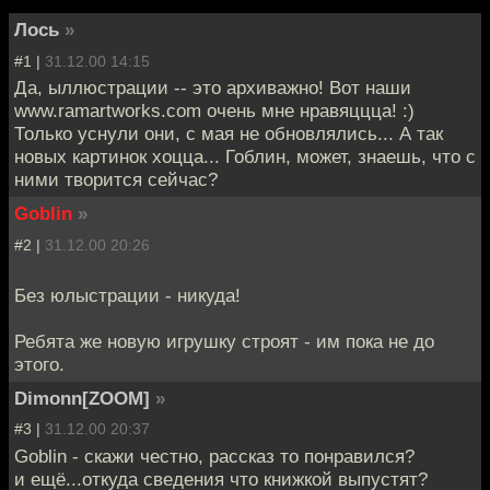
Лось
»
#1 |
31.12.00 14:15
Да, ыллюстрации -- это архиважно! Вот наши
www.ramartworks.com очень мне нравяццца! :)
Только уснули они, с мая не обновлялись... А так
новых картинок хоцца... Гоблин, может, знаешь, что с
ними творится сейчас?
Goblin
»
#2 |
31.12.00 20:26
Без юлыстрации - никуда!
Ребята же новую игрушку строят - им пока не до
этого.
Dimonn[ZOOM]
»
#3 |
31.12.00 20:37
Goblin - скажи честно, рассказ то понравился?
и ещё...откуда сведения что книжкой выпустят?