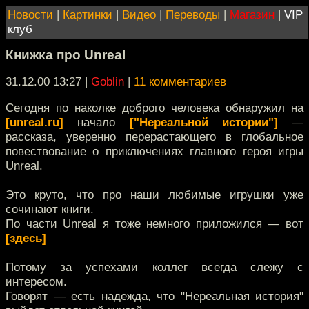
Новости
|
Картинки
|
Видео
|
Переводы
|
Магазин
|
VIP
клуб
Книжка про Unreal
31.12.00 13:27
|
Goblin
|
11 комментариев
Сегодня по наколке доброго человека обнаружил на
[unreal.ru]
начало
["Нереальной истории"]
—
рассказа, уверенно перерастающего в глобальное
повествование о приключениях главного героя игры
Unreal.
Это круто, что про наши любимые игрушки уже
сочинают книги.
По части Unreal я тоже немного приложился — вот
[здесь]
Потому за успехами коллег всегда слежу с
интересом.
Говорят — есть надежда, что "Нереальная история"