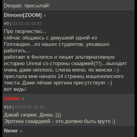
Despair, присылай!
Dimonn[ZOOM]
»
#9 |
03.01.01 03:07
Про творчество...
сейчас общаюсь с девушкой одной из
Голландии...из наших студентов, уехавших
работать...
работает в Филипсе и пишет альтернативную
историю Unreal со стороны скааржей(!!!)...выходит
очень даже неплохо, слегка мягко, по женски :-)
прислала мне начало 14 страниц машинописного
текста. Даже лёгкая эротика присутствует :-)
вот ведь!
Goblin
»
#10 |
03.01.01 22:51
Давай скорее, Дима :)))
Эротика скаарджей - это должно быть круто :)
Never
»