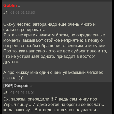
Goblin
»
#4 |
01.01.01 13:53
Скажу честно: автора надо еще очень много и
сильно тренировать.
Я эта - не критик никаким боком, но определенные
моменты вызывают стойкое неприятие: в первую
очередь способы обращения с великим и могучим.
Про то, как написано - это же все субъективно и то,
что не устравиает одного, приводит в восторг
другого.
А про книжку мне один очень уважаемый человек
сказал :)))
[RiP]Despair
»
#5 |
01.01.01 16:01
Эх, заразы, опередили!!! Я ведь сам книгу про
Унрыл пишу... И даже хотел на oper.ru ее послать,
когда закончу... Вот ведь как вечно получается -