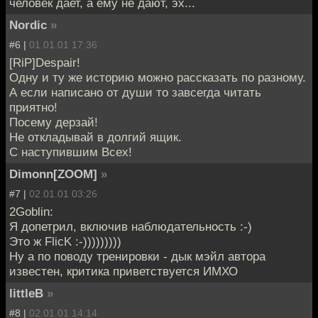
человек дает, а ему не дают, эх...
Nordic
»
#6 |
01.01.01 17:36
[RiP]Despair!
Одну и ту же историю можно рассказать по разному.
А если написано от души то завсегда читать
приятно!
Посему дерзай!
Не откладывай в долгий ящик.
С наступившим Всех!
Dimonn[ZOOM]
»
#7 |
02.01.01 03:26
2Goblin:
Я допетрил, включив наблюдательность :-)
Это ж FlicK :-)))))))))
Ну а по поводу тренировки - дык мэйл автора
известен, критика приветствуется ИМХО
littleB
»
#8 |
02.01.01 14:14