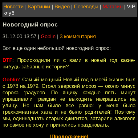
Новости
|
Картинки
|
Видео
|
Переводы
|
Магазин
|
VIP
клуб
Новогодний опрос
31.12.00 13:57
|
Goblin
|
3 комментария
Вот еще один небольшой новогодний опрос:
DTF
: Происходили ли с вами в новый год какие-
нибудь забавные истории?
Goblin
: Самый мощный Новый год в моей жизни был
с 1978 на 1979. Стоял зверский мороз — около минус
сорока градусов. По ящику каждые пять минут
упрашивали граждан не выходить нажравшись на
улицу. Но нам было все равно: у меня была
трехкомнатная хата и не было родителей! Поэтому
мы, одиннадцать старых джигитов, затарили алкоголя
по самое не хочу и принялись праздновать.
[Продолжение]