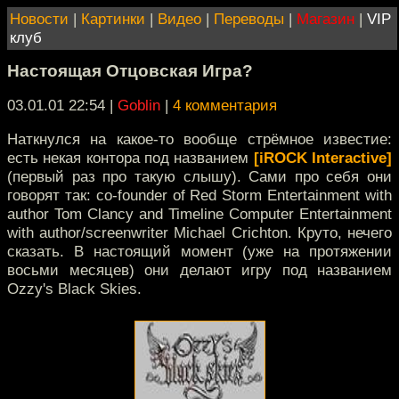
Новости
|
Картинки
|
Видео
|
Переводы
|
Магазин
|
VIP
клуб
Настоящая Отцовская Игра?
03.01.01 22:54
|
Goblin
|
4 комментария
Наткнулся на какое-то вообще стрёмное известие:
есть некая контора под названием
[iROCK Interactive]
(первый раз про такую слышу). Сами про себя они
говорят так: co-founder of Red Storm Entertainment with
author Tom Clancy and Timeline Computer Entertainment
with author/screenwriter Michael Crichton. Круто, нечего
сказать. В настоящий момент (уже на протяжении
восьми месяцев) они делают игру под названием
Ozzy's Black Skies.