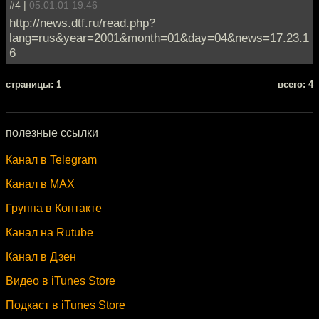
#4 |
05.01.01 19:46
http://news.dtf.ru/read.php?
lang=rus&year=2001&month=01&day=04&news=17.23.1
6
cтраницы: 1
всего: 4
полезные ссылки
Канал в Telegram
Канал в MAX
Группа в Контакте
Канал на Rutube
Канал в Дзен
Видео в iTunes Store
Подкаст в iTunes Store