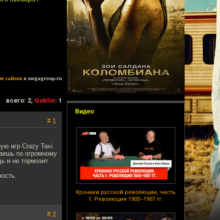
ие сайтов
в megagroup.ru
всего: 2,
Goblin
: 1
Видео
# 1
ю игр Crazy Taxi.
зжаешь по огромному
дь и не тормозит
ность.
Хроники русской революции, часть
1: Революция 1905–1907 гг.
# 2