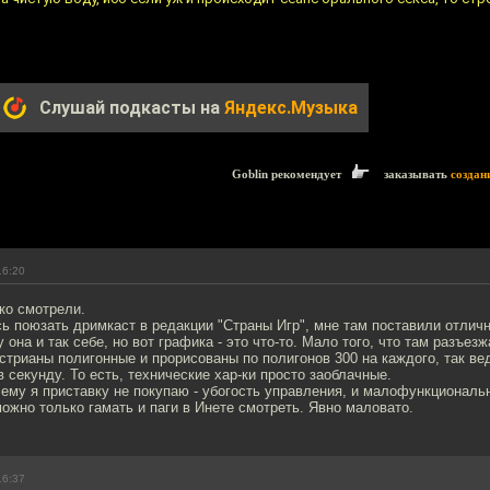
Слушай подкасты на
Яндекс.Музыка
Goblin рекомендует
заказывать
создан
16:20
ко смотрели.
ь поюзать дримкаст в редакции "Страны Игр", мне там поставили отличну
 она и так себе, но вот графика - это что-то. Мало того, что там разъе
естрианы полигонные и прорисованы по полигонов 300 на каждого, так ве
в секунду. То есть, технические хар-ки просто заоблачные.
ему я приставку не покупаю - убогость управления, и малофункциональ
ожно только гамать и паги в Инете смотреть. Явно маловато.
16:37