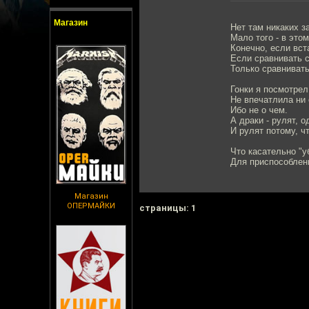
Магазин
Нет там никаких з
Мало того - в это
Конечно, если вст
Если сравнивать с
Только сравнивать
Гонки я посмотрел
Не впечатлила ни 
Ибо не о чем.
А драки - рулят, о
И рулят потому, ч
Что касательно "у
Для приспособлени
Магазин
ОПЕРМАЙКИ
cтраницы: 1