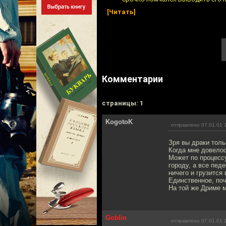
[Читать]
Комментарии
cтраницы: 1
KogotoK
отправлено 07.01.01 
Зря вы драки толь
Когда мне довелос
Может по процессу
городу, а все пед
ничего и грузится 
Единственное, поч
На той же Дриме м
Goblin
отправлено 07.01.01 