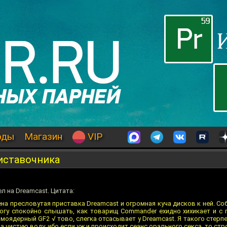
оды
Магазин
VIP
иставочника
л на Dreamcast. Цитата:
 пресловутая приставка Dreamcast и огромная куча дисков к ней. Со
 могу спокойно слышать, как товарищ Commander ехидно хихикает и с
оядерный GF2 √ тово, слегка отсасывает у Dreamcast. Я такого стерпе
 чистую воду, ибо если уж и происходит сеанс орального секса, то стр