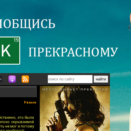
Разное
бственно, это была
 плохо скрываемой
ть не мог и потому
ого наоборот!