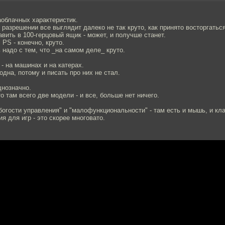
аоблачных характеристик.
м разрешении все выглядит далеко не так круто, как принято восторгаться
авить в 100-герцовый ящик - может, и получше станет.
 PS - конечно, круто.
 надо с тем, что _на самом деле_ круто.
 - на машинах и на катерах.
одна, потому и писать про них не стал.
днозначно.
то там всего две модели - и все, больше нет ничего.
богости управления" и "малофункциональности" - там есть и мышь, и кла
я для игр - это скорее многовато.