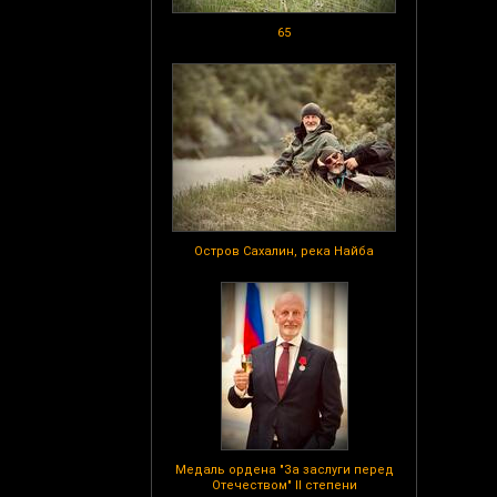
65
Остров Сахалин, река Найба
Медаль ордена "За заслуги перед
Отечеством" II степени