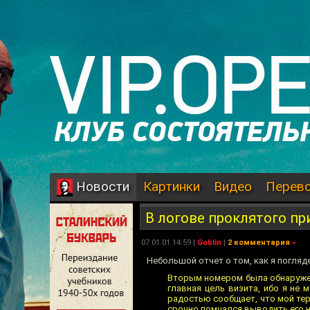
Картинки
Видео
Перев
Новости
В логове проклятого пр
07.01.01 14:59 |
Goblin
|
2 комментария
»
Небольшой отчет о том, как я погляде
Вторым номером была обнаружена
главная цель визита, ибо я не
радостью сообщает, что мой терм
срочно помчался выводить его на