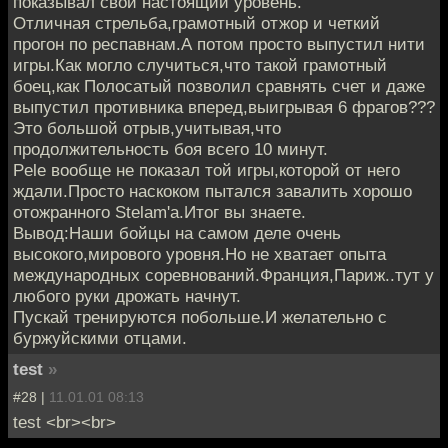
показывал свой настоящий уровень.
Отличная стрельба,грамотный отжор и четкий
прогон по респавнам.А потом просто выпустил нити
игры.Как могло случиться,что такой грамотный
боец,как Полосатый позволил сравнять счет и даже
выпустил противника вперед,выигрывая 6 фрагов???
Это большой отрыв,учитывая,что
продолжительность боя всего 10 минут.
Pele вообще не показал той игры,которой от него
ждали.Просто наскоком пытался завалить хорошо
отожранного Stelam'a.Итог вы знаете.
Вывод:Наши бойцы на самом деле очень
высокого,мирового уровня.Но не хватает опыта
международных соревнований.Франция,Париж..тут у
любого руки дрожать начнут.
Пускай тренируются побольше.И желательно с
буржуйскими отцами.
test
»
#28 |
11.01.01 08:13
test <br><br>