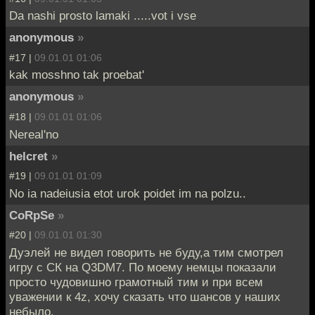
Da nashi prosto lamaki .....vot i vse
anonymous
»
#17 |
09.01.01 01:06
kak mosshno tak proebat'
anonymous
»
#18 |
09.01.01 01:06
Nereal'no
helcret
»
#19 |
09.01.01 01:09
No ia nadeiusia etot urok poidet im na polzu..
CoRpSe
»
#20 |
09.01.01 01:30
Дуэлей не видел говорить не буду,а тим смотрел
игру с СК на Q3DM7. По моему немцы показали
просто чудовишно грамотный тим и при всем
уважении к 4z, хочу сказать что шансов у наших
небыло.