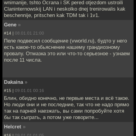
wnimanije, tshto Ocrana i SK pered otjezdom ustroili
Claninternowskij LAN i neskolko dnej trenirowalis kak
beschennije, pritschen kak TDM tak i 1v1.
Gene
»
#14 |
08.01.01 21:00
Пеле подвесил сообщение (vworld.ru), будто у него
есть какое-то обьяснение нашему грандиозному
провалу. Отмазка это или что-то серьезное - узнаем
после 11 числа.
Dakaina
»
#15 |
09.01.01 00:16
Блин, обидно конечно, не первые места и всё такое.
Но люди они и не последние, так что не надо прямо
так на парней наезжать, вы сами попробуйте хотя
бы так сыграть, а потом уже говорите...
Helcret
»
#16 |
09.01.01 01:05