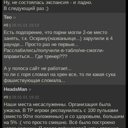
Ну, не состоялась экспансия - и ладно.
В следующий раз ;)
Тео
»
#8 |
08.01.01 19:13
Есть подозрение, что парни могли 2-ое место
занять, т.к. Оскрану(названьице...) зарулили в 4
раунде... Просто раз не первые...
Расслабились/получили-в-табло/не-смогли-
оправиться... Где тренер???
А у полоса сайт не работает...
то ли с горя сломал на хрен все, то ли какая сука
фашиствующая сломала...
HeadsMan
»
#9 |
08.01.01 19:22
Наши места несаслуженны. Организация была
ужасна. В ТР игроки респаунились с 100 пульками
(вместо 50ти положенных) и со здоровьем, большим
на 5% :( что просто смешно. Всё было построено