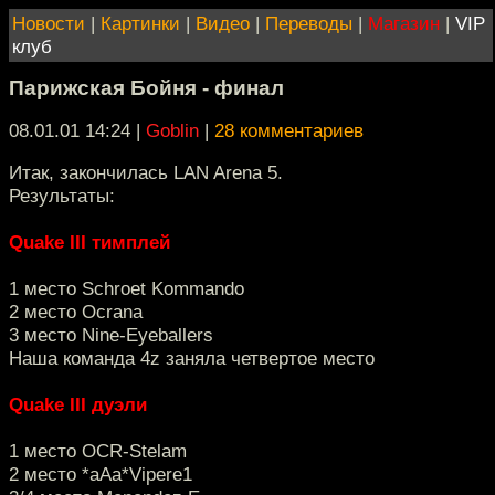
Новости
|
Картинки
|
Видео
|
Переводы
|
Магазин
|
VIP
клуб
Парижская Бойня - финал
08.01.01 14:24
|
Goblin
|
28 комментариев
Итак, закончилась LAN Arena 5.
Результаты:
Quake III тимплей
1 место Schroet Kommando
2 место Ocrana
3 место Nine-Eyeballers
Наша команда 4z заняла четвертое место
Quake III дуэли
1 место OCR-Stelam
2 место *aAa*Vipere1