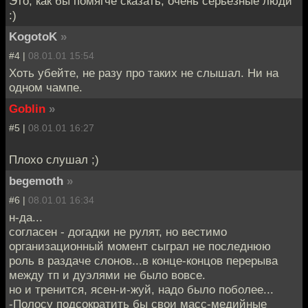
Это, как бы помягче сказать, очень серьезные люди
:)
KogotoK
»
#4 |
08.01.01 15:54
Хоть убейте, не разу про таких не слышал. Ни на
одном чампе.
Goblin
»
#5 |
08.01.01 16:27
Плохо слушал ;)
begemoth
»
#6 |
08.01.01 16:34
н-да...
согласен - догадки не рулят, но вестимо
организационный момент сыграл не последнюю
роль в раздаче слонов...в конце-концов перерыва
между тп и дуэлями не было вовсе.
но и тренится, ясен-и-жуй, надо было поболее...
-Полосу подсократить бы свои масс-медийные