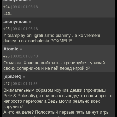
#24 |
09.01.01 03:18
LOL
anonymous
»
#25 |
09.01.01 03:18
Y teamplay oni igrali sil'no pianimy , a ko vremeni
dueley u nix nachalosia POXMEL'E
Atomic
»
#26 |
09.01.01 09:43
Отмазки. Хочешь выйграть - тренируйся, уважай
своих соперников и не пей перед игрой :Р
[spiDeR]
»
#27 |
09.01.01 11:55
Внимательным образом изучив демки (проигрыш
Pele & Polosatiy),я пришел к выводу,что наши просто
напросто перегорели.Ведь могли реально всех
зарулить!
А что на деле? Полосатый первые пять минут игры