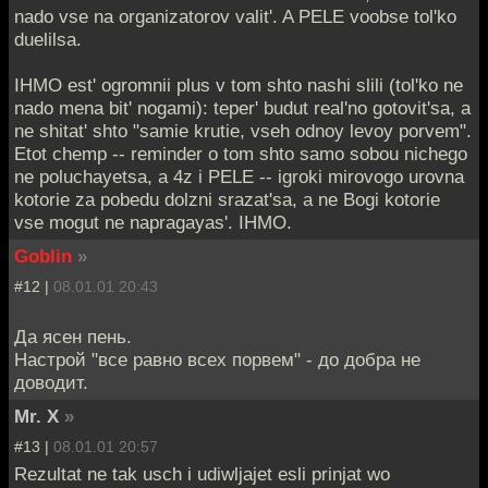
nado vse na organizatorov valit'. A PELE voobse tol'ko
duelilsa.
IHMO est' ogromnii plus v tom shto nashi slili (tol'ko ne
nado mena bit' nogami): teper' budut real'no gotovit'sa, a
ne shitat' shto "samie krutie, vseh odnoy levoy porvem".
Etot chemp -- reminder o tom shto samo sobou nichego
ne poluchayetsa, a 4z i PELE -- igroki mirovogo urovna
kotorie za pobedu dolzni srazat'sa, a ne Bogi kotorie
vse mogut ne napragayas'. IHMO.
Goblin
»
#12 |
08.01.01 20:43
Да ясен пень.
Настрой "все равно всех порвем" - до добра не
доводит.
Mr. X
»
#13 |
08.01.01 20:57
Rezultat ne tak usch i udiwljajet esli prinjat wo