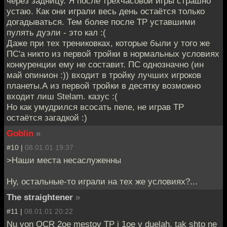
через задницу. Я после трёхчасовой игры страшно
устаю. Как они играли весь день остаётся только
догадываться. Тем более после ТР уставшими
пулять дуэли - это кал :(
Даже при тех трениковках, которые были у того же
ПС'а никто из первой тройки в нормальных условиях
конкуренции ему не составит. ПС однозначно (ин
май опинион :)) входит в тройку лучших игроков
планеты.А из первой тройки в десятку возможно
входит лиш Stelam. казус :(
Но как умудрился всосать пеле, не играв ТР
остаётся загадкой :)
Goblin
»
#10 |
08.01.01 19:37
>Наши места несаслуженны
Ну, остальные-то играли на тех же условиях?...
The straightener
»
#11 |
08.01.01 20:22
Nu von OCR 2oe mestov TP i 1oe v duelah, tak shto ne