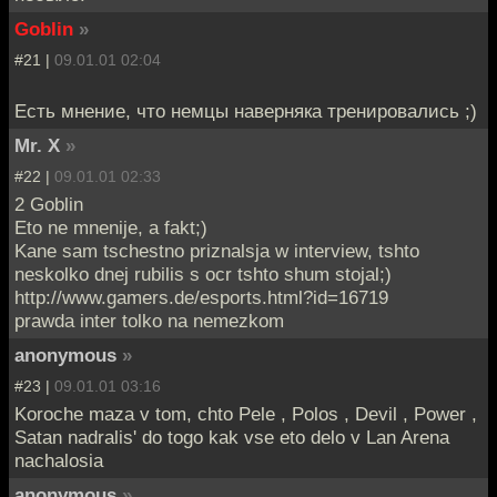
Goblin
»
#21 |
09.01.01 02:04
Есть мнение, что немцы наверняка тренировались ;)
Mr. X
»
#22 |
09.01.01 02:33
2 Goblin
Eto ne mnenije, a fakt;)
Kane sam tschestno priznalsja w interview, tshto
neskolko dnej rubilis s ocr tshto shum stojal;)
http://www.gamers.de/esports.html?id=16719
prawda inter tolko na nemezkom
anonymous
»
#23 |
09.01.01 03:16
Koroche maza v tom, chto Pele , Polos , Devil , Power ,
Satan nadralis' do togo kak vse eto delo v Lan Arena
nachalosia
anonymous
»