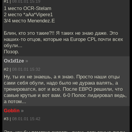
#1 |
08.01.01 15:19
1 место OCR-Stelam
2 место *aAa*Vipere1
3/4 место Menendez.E
Блин, кто это такие?!! Я таких не знаю даже. Это
наших-то отцов, которые на Europe CPL почти всех
обули...
Позор.
Ox1d1ze
»
#2 |
08.01.01 15:32
Ну, ты их не знаешь, а я знаю. Просто наши отцы
сами себя обули, надо было не дурака валять, а
тренироватся, вот и все. После ЕВРО решили, что
самые крутые и вот вам. 6-0 Полос лидировал ведь,
а потом...
Goblin
»
#3 |
08.01.01 15:42