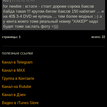
#22 |
21.01.02 02:43
for newbie : кстати - стоит дороже сорока баксов
байда такая !!! кругом-бегом баксов 150 набегает ... и
на 40$ 3-4 DVD не купишь ... тем более модных ;-) а
у кента моего тоже реальный номер "XAKEP" надо
будет тоже заслать фоту =)))
cтраницы: 1
всего: 22
полезные ссылки
Канал в Telegram
Канал в MAX
Группа в Контакте
Канал на Rutube
Канал в Дзен
Видео в iTunes Store