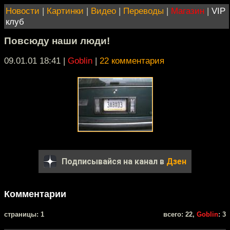
Новости
|
Картинки
|
Видео
|
Переводы
|
Магазин
|
VIP
клуб
Повсюду наши люди!
09.01.01 18:41
|
Goblin
|
22 комментария
Подписывайся на канал в
Дзен
Комментарии
cтраницы: 1
всего: 22,
Goblin
: 3