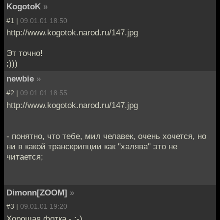
KogotoK
»
#1 |
09.01.01 18:50
http://www.kogotok.narod.ru/147.jpg
Эт точно!
;)))
newbie
»
#2 |
09.01.01 18:55
http://www.kogotok.narod.ru/147.jpg
- понятно, что тебе, мил челавек, очень хочется, но
ни в какой транскрипции как "халява" это не
читается;
Dimonn[ZOOM]
»
#3 |
09.01.01 19:20
Хорошая фотка - :-)