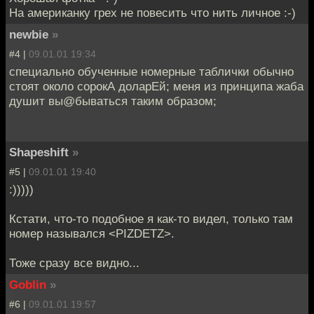
На американку грех не повесить что нить личное :-)
newbie
»
#4 |
09.01.01 19:34
специально обученные номерные таблички обычно
стоят около сорокА доларЕй; меня из принципа жаба
душит вы@бываться таким образом;
Shapeshift
»
#5 |
09.01.01 19:40
:)))))
Кстати, что-то подобное я как-то видел, только там
номер назывался <PIZDETZ>.
Тоже сразу все видно...
Goblin
»
#6 |
09.01.01 19:57