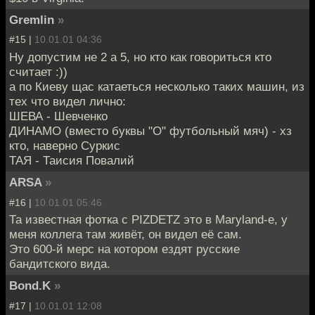
Gremlin
»
#15 |
10.01.01 04:36
Ну допустим не 2 а 5, но кто как говориться кто
считает :))
а по Киеву щас катаеться несколько таких машин, из
тех что видел лично:
ШЕВА - Шевченко
ДИНАМО (вместо буквы "О" футбольный мяч) - хз
кто, наверно Суркис
ТАЯ - Таисия Повалий
ARSA
»
#16 |
10.01.01 05:46
Та известная фотка с PIZDETZ это в Maryland-e, у
меня коллега там живёт, он видел её сам.
Это 600-й мерс на котором ездят русские
бандитского вида.
Bond.K
»
#17 |
10.01.01 12:08