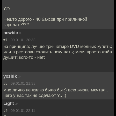
???
Нешто дорого - 40 баксов при приличной
зарплате???
newbie
»
#7 |
09.01.01 20:35
из принципа; лучше три-четыре DVD модных купить;
или в ресторан сходить покушать; меня просто жаба
душит; кого-то - нет;
yozhik
»
#8 |
09.01.01 21:33
мне лично не жалко было бы :) всю жизнь мечтал..
чего у нас так не сделают ?.. :)
Light
»
#9 |
09.01.01 22:11