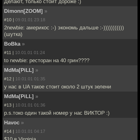
Делают, только стоит дороже :)
Dimonn[ZOOM]
»
#10 |
09.01.01 23:18
2newbie: америкос :-) экономь дальше :-)))))))))))
(шутка)
BoBka
»
#11 |
10.01.01 01:24
to newbie: ресторан на 40 грин????
MdMa[PiLL]
»
#12 |
10.01.01 01:35
у нас в UA такое стоит около 2 штук зелени
MdMa[PiLL]
»
#13 |
10.01.01 01:36
p.s.токо один такой номер у нас ВИКТОР :)
Havoc
»
#14 |
10.01.01 04:17
$10 в Virginia.