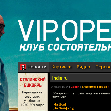
Картинки
Видео
Перев
Новости
Indie.ru
24.01.01 15:24 |
Goblin
|
37 комментариев
»
Обнаружил тут сайт под название
титанов:
[На Цоя]
[На Земфиру]