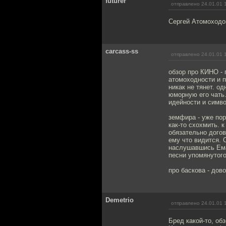
futurer
отправлено 24.01.01 
Сергей Атомоходо
carcass-ss
отправлено 24.01.01 
обзор про КИНО - 
атомоходности и п
никак не тянет. 
юморную его чать.
идейности и симво
земфира - уже пор
как-то схохмить. к
обязательно догов
ему что видится. 
наслушавшись Емай
песни упомянутого 
про баскова - дов
Demetrio
отправлено 24.01.01 
Бред какой-то, об