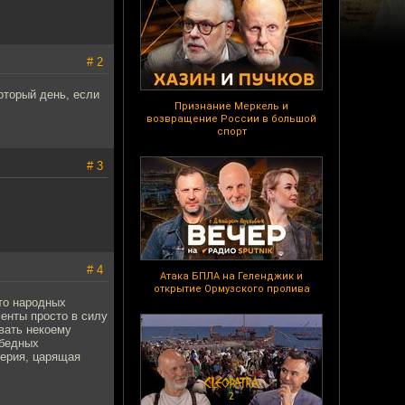
# 2
который день, если
Признание Меркель и
возвращение России в большой
спорт
# 3
# 4
Атака БПЛА на Геленджик и
открытие Ормузского пролива
-то народных
енты просто в силу
вать некоему
 бедных
терия, царящая