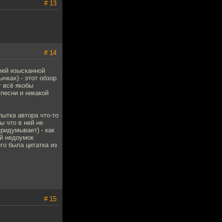
# 13
# 14
оей изысканной
чках) - этот обзор
 всё якобы
 песни и никакой
ытка автора что-то
ы что в ней не
ридумывает) - как
ой недоумок
го была цитатка из
# 15