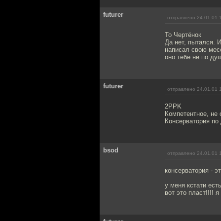
futurer
отправлено 24.01.01 
To Чертёнок
Да нет, пытался. 
написал свою месс
оно тебе не по ду
futurer
отправлено 24.01.01 
2PPK
Компетентное, не 
Консерватория по
bsod
отправлено 24.01.01 
консерватория - это
у меня кстати ест
вот это пласт!!!! я