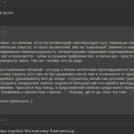
17:17
в рулит.
17:56
гавно. это мнение. если бы атомоходов наатомоходил чуть поменьше св
обольше смысла, то было бы веселей. ибо на "серьёзный" (именно в кавы
одновременно перенасыщенность литературными терминами перечёркивает
 вот и получается - тупое и скушное графоманство. а песни цоя - просто
личности, имхо, там нет. потому что не надо.
асслабленнее обзорчик - отсюда и более оотчётливо проглядывается поп
 слову сказать (это уже не про рецензию) песня тем и отличатеся от проз
аривать (дожёвывать) всё до конца - слушатель нехай сам догоняет (доп
Сегодня в лондонских газетах поднялся большой хай что какойто молод
нема - бросился под поезд. в предсмертной записке среди всего проче
Емайнема и прелестная строчка : ".. Anyway, got to go, miss my train ..."
ольно прикольно ;)
18:22
зоры подобны Московскому Комсомольцу...