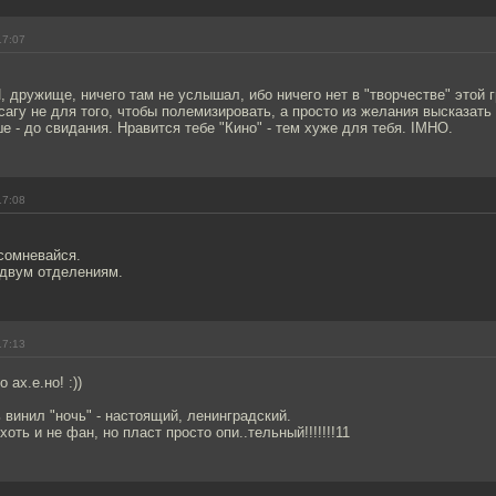
17:07
И, дружище, ничего там не услышал, ибо ничего нет в "творчестве" этой г
агу не для того, чтобы полемизировать, а просто из желания высказать
ше - до свидания. Нравится тебе "Кино" - тем хуже для тебя. IMHO.
17:08
сомневайся.
 двум отделениям.
17:13
 ах.е.но! :))
ь винил "ночь" - настоящий, ленинградский.
 хоть и не фан, но пласт просто опи..тельный!!!!!!!11