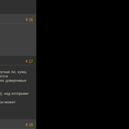
# 16
# 17
лучше ли, кума,
аются
иях доверчивых
и), над которыми
 он может
# 18