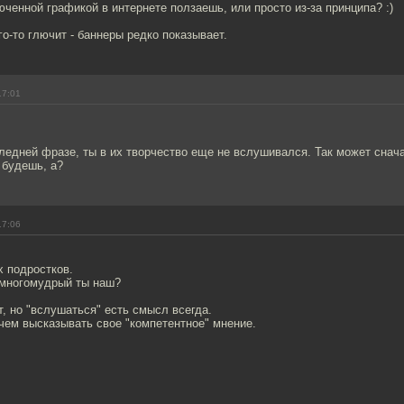
ченной графикой в интернете ползаешь, или просто из-за принципа? :)
го-то глючит - баннеры редко показывает.
17:01
следней фразе, ты в их творчество еще не вслушивался. Так может сна
 будешь, а?
17:06
х подростков.
 многомудрый ты наш?
т, но "вслушаться" есть смысл всегда.
чем высказывать свое "компетентное" мнение.