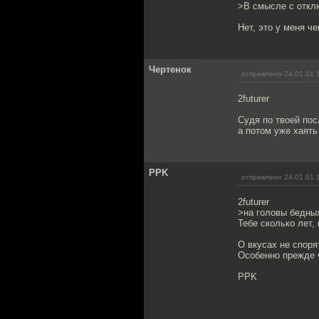
>В смысле с отклю
Нет, это у меня че
Чертенок
отправлено 24.01.01 
2futurer
Судя по твоей по
а потом уже хаять
PPK
отправлено 24.01.01 
2futurer
>на головы бедны
Тебе сколько лет,
О вкусах не споря
Особенно прежде 
PPK