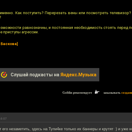
о именно. Как поступить? Перерезать вены или посмотреть телевизор
?
возможности равнозначны, и постоянная необходимость стоять перед
е приступы агрессии.
 Баскова]
Слушай подкасты на
Яндекс.Музыка
Goblin рекомендует
заказывать
создан
16:07
ут его незаметить, здесь на Тупи4ке только их баннеры и крутят :) и уже 