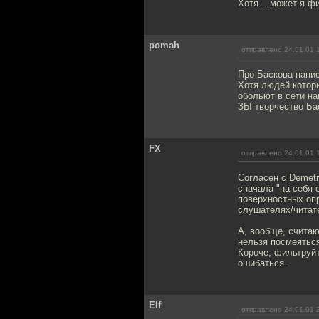
Хотя... может я фи
pomah
отправлено 24.01.01 
Про Баскова напи
Хотя людей которы
обольют в сети н
ЗЫ творчество Ба
FX
отправлено 24.01.01 
Согласен с Demetr
сначала "на себя 
поверхностных опр
слушателях/читате
А, вообще, считаю
нельзя посмеятьс
Короче, фильтруйт
ошибаться.
Elf
отправлено 24.01.01 