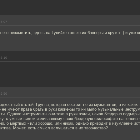
16:07
ут его незаметить, здесь на Тупи4ке только их баннеры и крутят :) и уже 
16:10
16:50
редкостный отстой. Группа, которая состоит не из музыкантов, а из каких
 не имеют права брать в руки какие-бы то ни было музыкальные инструм
ти. Однако инструменты они-таки в руки взяли, начав бездарно подыгры
у, с умным видом изливавшему свою бредовую философию на головы
но, о мёртвых - или хорошо, или никак, однако приводит в изумление ис
ектива. Может, есть смысл вслушаться в их творчество?