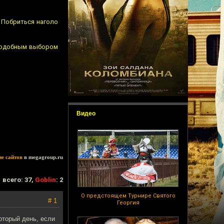
? Побриться наголо
 подобным выбором
Видео
ие сайтов
в megagroup.ru
всего: 37,
Goblin
: 2
О предстоящем Турнире Святого
# 1
Георгия
который день, если