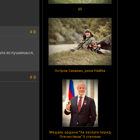
65
# 8
чала вслушаешься,
Остров Сахалин, река Найба
# 9
Медаль ордена "За заслуги перед
Отечеством" II степени