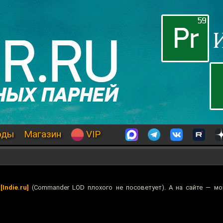
оды
Магазин
VIP
м
[Indie.ru]
(Commander LOD плохого не посоветует). А на сайте — м