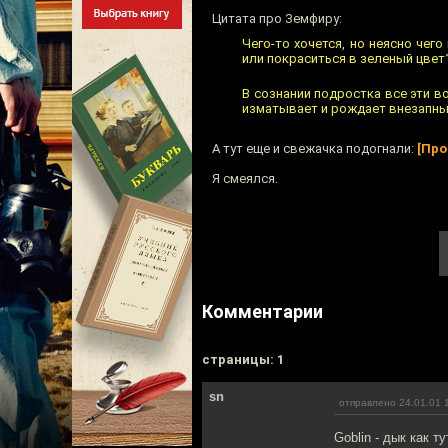
Цитата про Земфиру:
Чего-то хочется, но неясно чег
или покраситься в зеленый цвет
В сознании подростка все эти 
изматывает и рождает внезапны
А тут еще и свежачка подогнали:
[Про
Я смеялся.
Комментарии
cтраницы: 1
sn
отправлено 24.01.01 
Goblin - дык как т