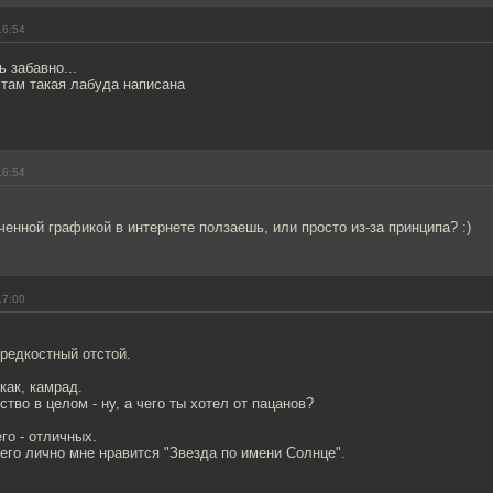
16:54
ь забавно...
r. там такая лабуда написана
16:54
енной графикой в интернете ползаешь, или просто из-за принципа? :)
17:00
 редкостный отстой.
как, камрад.
тво в целом - ну, а чего ты хотел от пацанов?
го - отличных.
го лично мне нравится "Звезда по имени Солнце".