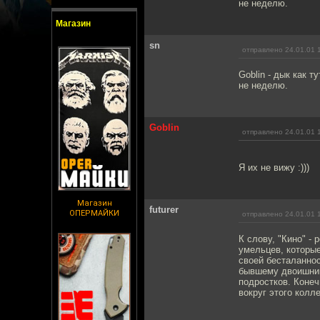
не неделю.
Магазин
sn
отправлено 24.01.01 
Goblin - дык как т
не неделю.
Goblin
отправлено 24.01.01 
Я их не вижу :)))
Магазин
futurer
ОПЕРМАЙКИ
отправлено 24.01.01 
К слову, "Кино" - 
умельцев, которые
своей бесталаннос
бывшему двоишник
подростков. Конеч
вокруг этого колл