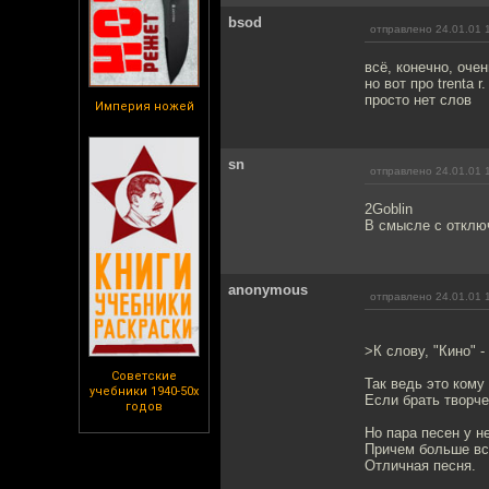
bsod
отправлено 24.01.01 
всё, конечно, очен
но вот про trenta 
просто нет слов
Империя ножей
sn
отправлено 24.01.01 
2Goblin
В смысле с отключ
anonymous
отправлено 24.01.01 
>К слову, "Кино" -
Советские
Так ведь это кому 
учебники 1940-50х
Если брать творчес
годов
Но пара песен у не
Причем больше все
Отличная песня.