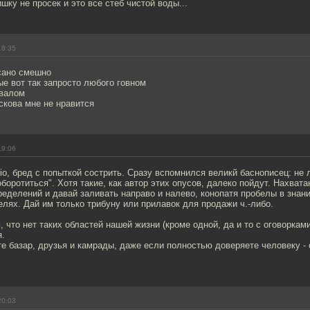
шку не просек и это все стеб чистой воды...
18:35
сано смешно
е вот так запросто любого говном
авалом
скова мне не нравится
19:06
io, бред с попыткой сострить. Сразу вспомнился великй баснописец: не 
оборотиться". Хотя такие, как автор этих опусов, далеко пойдут. Нахват
еделений и давай заливать направо и налево, конопатя пробелы в знан
лях. Дай им только трибуну или прилавок для продажи ч.-либо.
, что нет таких областей нашей жизни (кроме одной, да и то с оговоркам
я.
е базар, друзья и камрады, даже если полностью доверяете человеку -
20:03