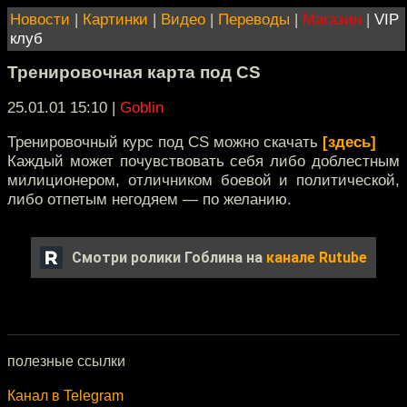
Новости
|
Картинки
|
Видео
|
Переводы
|
Магазин
|
VIP
клуб
Тренировочная карта под CS
25.01.01 15:10
|
Goblin
Тренировочный курс под CS можно скачать
[здесь]
Каждый может почувствовать себя либо доблестным
милиционером, отличником боевой и политической,
либо отпетым негодяем — по желанию.
Смотри ролики Гоблина на
канале Rutube
полезные ссылки
Канал в Telegram