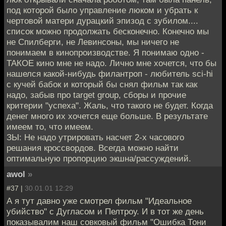
под которой было управление люком и убрать к
чертовой матери дурацкий эпизод с зубилом....
список можно продолжать бесконечно. Конечно мы
не Спилберги, не Левинсоны, мы ничего не
понимаем в кинопроизводстве. Я понимаю одно -
ТАКОЕ кино мне не надо. Лично мне хочется, что бы
нашелся какой-нибудь филантроп - любитель sci-hi
с кучей бабок и который бы снял фильм так как
надо, забыв про target group, сборы и прочие
критерии "успеха". Жаль, что такого не будет. Когда
денег много их хочется еще больше. В результате
имеем то, что имеем.
ЗЫ: Не надо утрировать насчет 2-х часового
решания кроссвордов. Всегда можно найти
оптимальную пропорцию экшна/рассуждений.
awol
»
#37 |
30.01.01 12:29
А я тут давно уже смотрел фильм "Идеальное
убийство" с Дугласом и Пелтроу. И в тот же день
показывалим наш совковый фильм "Ошибка Тони