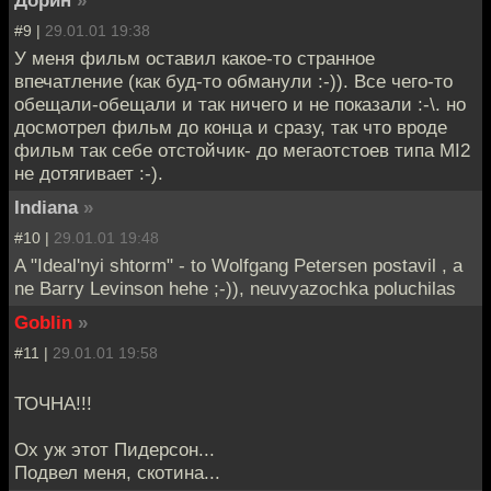
#9 |
29.01.01 19:38
У меня фильм оставил какое-то странное
впечатление (как буд-то обманули :-)). Все чего-то
обещали-обещали и так ничего и не показали :-\. но
досмотрел фильм до конца и сразу, так что вроде
фильм так себе отстойчик- до мегаотстоев типа MI2
не дотягивает :-).
Indiana
»
#10 |
29.01.01 19:48
A "Ideal'nyi shtorm" - to Wolfgang Petersen postavil , a
ne Barry Levinson hehe ;-)), neuvyazochka poluchilas
Goblin
»
#11 |
29.01.01 19:58
ТОЧНА!!!
Ох уж этот Пидерсон...
Подвел меня, скотина...