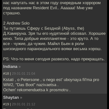
нас напугать нас в этом году очередным хоррором
под названием Resident Evil.. Аааааа! Мне уже
страшно.
2 Andrew Solo
Ты путаешь Сферу с Бездной (Abyss, the)
Д.Камеруна. Зря ты его нудятиной обозвал. Хорошее
кино. Типа добрые инопланетяне - это круто. А то
все - чужие, да чужие. Майкл Бьен в роли
шизоидного параноидального вояки весьма хорош.
PS: Что-то меня сегодня развезло, надо прекращать.
Indiana
»
#18 |
29.01.01 21:04
Kstati , o Petersone , u nego est' uboynaya fil'ma pro
WW2, "Das Boot" nazivaetsa .
Ochen' rekomenduetsa k prosmotru .
Shaytan
»
#19 |
29.01.01 21:12