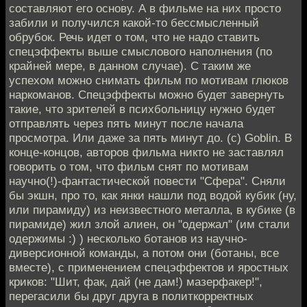
составляют его основу. А в фильме на них просто
забили и получился какой-то бессмысленный
обрубок. Речь идет о том, что не надо ставить
спецэффекты выше смыслового наполнения (по
крайней мере, в данном случае). С таким же
успехом можно снимать фильм по мотивам глюков
наркоманов. Спецэффекты можно будет завернуть
такие, что зрителей в психбольницу нужно будет
отправлять через пять минут после начала
просмотра. Или даже за пять минут до. (с) Goblin. В
конце-концов, авторов фильма никто не заставлял
говорить о том, что фильм снят по мотивам
научно(!)-фантастической повести "Сфера". Сняли
бы экшн, про то, как янки нашли под водой кубик (ну,
или пирамиду) из неизвестного металла, в кубике (в
пирамиде) жил злой алиен, он "одержал" (им стали
одержимы :) ) несколько ботанов из научно-
диверсионной команды, а потом они (ботаны, все
вместе), с применением спецэффектов и яростных
криков: "Шит, фак, дай (не дам!) мазерфакер!",
перегасили бы друг друга в политкорректных