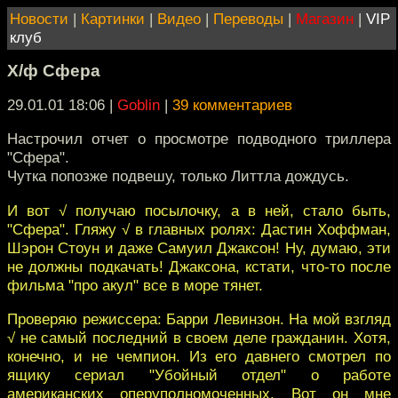
Новости
|
Картинки
|
Видео
|
Переводы
|
Магазин
|
VIP
клуб
Х/ф Сфера
29.01.01 18:06
|
Goblin
|
39 комментариев
Настрочил отчет о просмотре подводного триллера
"Сфера".
Чутка попозже подвешу, только Литтла дождусь.
И вот √ получаю посылочку, а в ней, стало быть,
"Сфера". Гляжу √ в главных ролях: Дастин Хоффман,
Шэрон Стоун и даже Самуил Джаксон! Ну, думаю, эти
не должны подкачать! Джаксона, кстати, что-то после
фильма "про акул" все в море тянет.
Проверяю режиссера: Барри Левинзон. На мой взгляд
√ не самый последний в своем деле гражданин. Хотя,
конечно, и не чемпион. Из его давнего смотрел по
ящику сериал "Убойный отдел" о работе
американских оперуполномоченных. Вот он мне