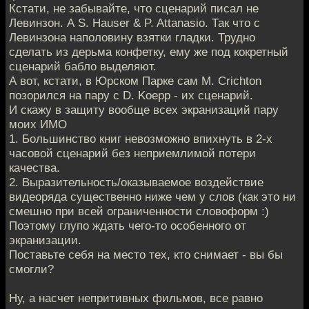
Кстати, не забывайте, что сценарий писал не
Левинзон. А S. Hauser & P. Attanasio. Так что с
Левинзона наполовину взятки гладки. Трудно
сделать из дерьма конфетку, ему же под кокретный
сценарий бабло выделяют.
А вот, кстати, в Юрском Парке сам M. Crichton
позорился на пару с D. Koepp - их сценарий.
И скажу в защиту вообще всех экранизаций пару
моих ИМО
1. Большинство книг невозможно впихнуть в 2-х
часовой сценарий без неприемлимой потери
качества.
2. Выразительность/оказываемое воздействие
видеоряда существенно ниже чем у слов (как это ни
смешно при всей ограниченности словоформ :)
Поэтому глупо ждать чего-то особенного от
экранизации.
Поставьте себя на место тех, кто снимает - вы бы
смогли?
Ну, а насчет непритивных фильмов, все равно