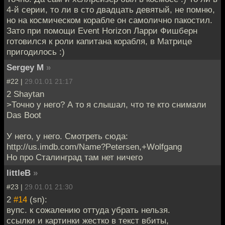
4-й серии, то ли в сто двадцать девятый, не помню,
но на космическом корабле он самолично пакостил.
Зато при помощи Event Horizon Ларри Фишберн
готовился к роли капитана корабля, в Матрице
пригодилось :)
Sergey M
»
#22 |
29.01.01 21:17
2 Shaytan
>Точно у него? А то я слышал, что те кто снимали
Das Boot
У него, у него. Смотреть сюда:
http://us.imdb.com/Name?Petersen,+Wolfgang
Но про Сталинград там нет ничего
littleB
»
#23 |
29.01.01 21:30
2
#14
(sn):
вупс. к сожалению оттуда убрать нельзя.
ссылки и картинки жестко в текст вбиты,