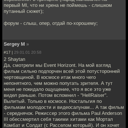
первый MI, что ни хрена не поймешь - слишком
путанный сюжет);
форум - слыш, опер, отдай по-хорошему;
Sergey M
»
#17 |
29.01.01 20:58
2 Shaytan
Да, смотрели мы Event Horizont. На мой взгляд
фильм сильно подпорчен всей этой потусторонней
чертовщиной. В космосе итак много чего
непонятного, чем можно попугать зрителя. А тут
меня не покидало ощущение, что я все это уже
видел раньше. Потом вспомнил - "HellRaiser".
Вылитый. Только в космосе. Ностальгия по
фильмам молодости и видеосалунам... А так фильм
- середнячок. Режиссер этого фильма Paul Anderson
III обессмертил себя такими хитами как Мортал
Комбат и Солдат (с Расселом который). И он хочет