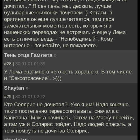
дочитал..." Я сен пень, мы, дескать, лучше
бульварные книжонки почитаем :) Кстати, в
оригинале он еще лучше читается, там пара
замечательных моментов есть, которых я в
нашенских переводах не встречал. А еще у Лема
есть отличная вещь - "Непобедимый". Кому
интересно - почитайте, не пожалеете.
Тень отца Гамлета
»
#28 |
30.01.01 01:35
У Лема еще много чего есть хорошего. В том числе
и "Сексотрясение". :-)))
Shaytan
»
#29 |
30.01.01 02:22
Кто Солярис не дочитал?! Ужо я им! Надо конечно
таких постепенно перевоспитывать, сначала с
Капитана Пиркса начинать, затем на Маску перейти,
а там уж и Солярис пойдет. Надо людей спасать, а
то ж помруть не дочитав Солярис.