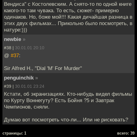
Вендиса" с Костолевским. А снято-то по одной книге
какого-то там чувака. То есть, сюжет- примерно
одинаков. Но, боже мой!!! Какая дичайшая разница в
этих двух фильмах... Прикольно было посмотреть, в
натуре:)))
newbie
»
#38 |
30.01.01 20:10
@
#37
:
Sir Alfred H., "Dial 'M' For Murder"
penguinchik
»
#39 |
30.01.01 23:24
Кстати, об экранизациях. Кто-нибудь видел фильмы
по Курту Воннегуту? Есть Бойня ?5 и Завтрак
Чемпионов, сняли.
Думаю вот посмотреть что-ли... Или не рисковать?
cтраницы: 1
всего: 39