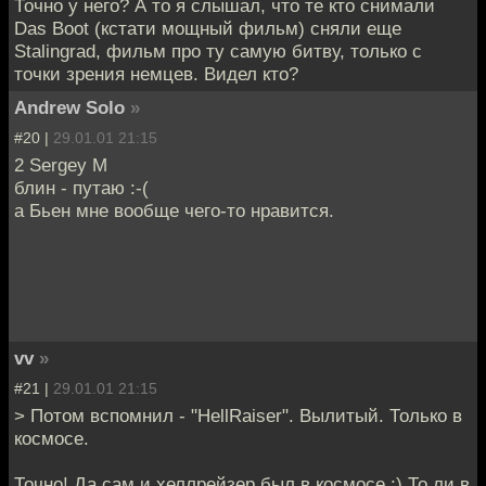
Точно у него? А то я слышал, что те кто снимали
Das Boot (кстати мощный фильм) сняли еще
Stalingrad, фильм про ту самую битву, только с
точки зрения немцев. Видел кто?
Andrew Solo
»
#20 |
29.01.01 21:15
2 Sergey M
блин - путаю :-(
а Бьен мне вообще чего-то нравится.
vv
»
#21 |
29.01.01 21:15
> Потом вспомнил - "HellRaiser". Вылитый. Только в
космосе.
Точно! Да сам и хеллрейзер был в космосе :) То ли в