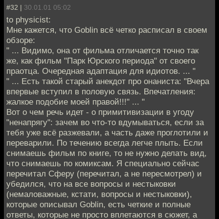
#32 |
30.01.01 05:02
to physicist:
Мне кажется, что Goblin всё четко расписал в своем
обзоре:
" ... Видимо, она от фильма отличается точно так
же, как фильм "Парк Юрского периода" от своего
праотца. Очередная адаптация для идиотов. ... "
" ... Есть такой старый анекдот про онаниста: "Вчера
впервые вступил в половую связь. Впечатления:
жалкое подобие моей правой!!!" ... "
Вот о чем речь идет - о примитивизации в угоду
"ненапрягу": зачем во что-то вдумываться, если за
тебя уже всё разжевали, а часть даже проглотили и
переварили. По течению всегда легче плыть. Если
снимаешь фильм по книге, то не нужно делать вид,
что снимаешь по комиксам. Я специально сейчас
перечитал Сферу (перечитал, а не пересмотрел) и
убедился, что на все вопросы и нестыковки
(немаловажные, кстати, вопросы и нестыковки),
которые описывал Goblin, есть четкие и полные
ответы, которые не просто вплетаются в сюжет, а