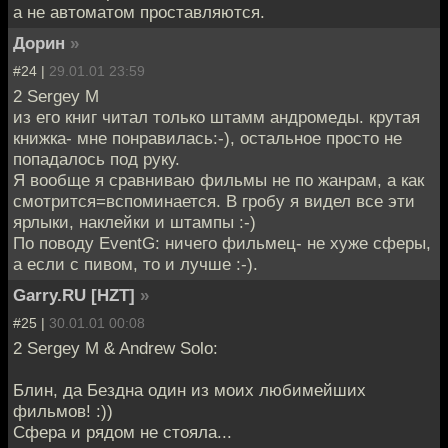
а не автоматом проставляются.
Дорин
»
#24 |
29.01.01 23:59
2 Sergey M
из его книг читал только штамм андромеды. крутая
книжка- мне понравилась:-), остальное просто не
попадалось под руку.
Я вообще я сравниваю фильмы не по жанрам, а как
смотрится=вспоминается. В гробу я видел все эти
ярлыки, наклейки и штампы :-)
По поводу EventG: ничего фильмец- не хуже сферы,
а если с пивом, то и лучше :-).
Garry.RU [HZT]
»
#25 |
30.01.01 00:08
2 Sergey M & Andrew Solo:
Блин, да Бездна один из моих любимейших
фильмов! :))
Сфера и рядом не стояла...