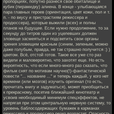
пропорциях, попутно разнеся свое обиталище и
кубик (пирамидку) алиена. В конце - улыбающаяся
пара главных героев (ориентация, цвет кожи, пол и т.
п. - по вкусу и пристрастиям режиссера и
продюссера), которые выжили (всех) и полны
планов на будущее. Если нужно продолжение, то за
секунду до титров один из уцелевших должен
зловеще засмеяться и подсветить свои органы
зрения зловещим красным (синим, зеленым, можно
даже голубым, правда, не так страшно получится :) )
цветом. Всё, отстой готов. Такое все уже сто раз
видели и маловероятно, что захотят еще. Но есть
вероятность, что если много-много раз сказать, что
фильм снят по мотивам научно(!)-фантастической
повести "... название ..." и теперь каждый, у кого нет
времени (или мозгов) изучить оригинал (то есть,
прочитать книгу и задуматься), может приобщиться
к прекрасному, посетив ближайший кинотеатр и
усвоив необходимый минимум спецэффектов, не
напрягая при этом центральную нервную систему, то
уровень баблосодержащих бумажек в карманах
режиссера и продюссера резко возрастет. Опасность