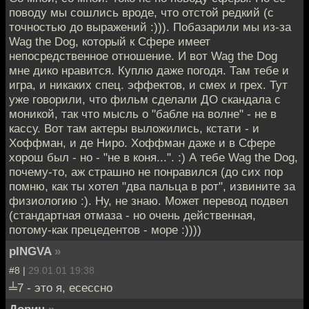
поводу мы сошлись вроде, что отстой редкий (с
точностью до выражений :))). Побазарили мы из-за
Wag the Dog, который к Сфере имеет
непосредственное отношение. И вот Wag the Dog
мне дико нравится. Куплю даже погодя. Там тебе и
игра, и никаких спец. эффектов, и смех и грех. Тут
уже говорили, что фильм сделали ДО скандала с
моникой, так что мысль о "бабле на волне" - не в
кассу. Вот там актеры выложились, кстати - и
Хоффман, и де Ниро. Хоффман даже и в Сфере
хорош был - но - "не в коня...". :) А тебе Wag the Dog,
почему-то, аж страшно не понравился (до сих пор
помню, как ты хотел "два пальца в рот", извините за
физиологию :). Ну, не знаю. Может перевод подвел
(стандартная отмаза - но очень действенная,
потому-как прецедентов - море :))))
pINGVA
»
#8 |
29.01.01 19:38
╧7 - это я, есессно
Дорин
»