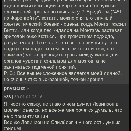
идей примитивизации и упразднения "ненужных"
сложностей прекрасно описана у Р. Бредбэри ("451
по Фаренгейту", кстати, можно снять отличный
фантастический боевик - сцены, когда Монтэг жарил
Битти, или когда пес кидался на Монтэга, заставят
зрителей обкончаться. При грамотном подходе,
разумеется.). То есть, я это все к тому пишу, что
надо (всем надо - и тем, кто смотрит и тем, кто
снимает) четко проводить грань между кином для
органов чувств и фильмом для мозгов, а не
заниматься подменой понятий.
P. S.: Все вышеизложенное является моей личной,
не очень четко высказанной, точкой зрения.
physicist
»
#33 |
30.01.01 08:16
Я, честно скажу, не знаю о чем думал Левинзон в
момент съемок, но все же мне хочется думать, что
не о примитизации.
Все же Левинзон не Спилберг и у него есть умные
фильмы.