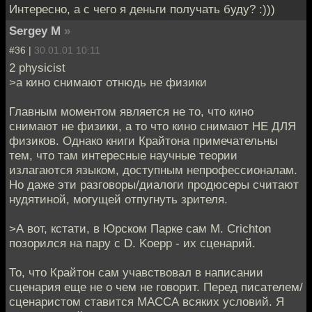
Интересно, а с чего я деньги получать буду? :)))
Sergey M
»
#36 |
30.01.01 10:11
2 physicist
>а кино снимают отнюдь не физики
Главным моментом является не то, что кино
снимают не физики, а то что кино снимают НЕ ДЛЯ
физиков. Однако книги Крайтона примечательны
тем, что там интересные научные теории
излагаются языком, доступным непрофессионалам.
Но даже эти разговоры/диалоги продюсеры считают
нудятиной, могущей отпугнуть зрителя.
>А вот, кстати, в Юрском Парке сам M. Crichton
позорился на пару с D. Koepp - их сценарий.
То, что Крайтон сам учавствовал в написании
сценария еще не о чем не говорит. Перед писателем/
сценаристом ставится МАССА всяких условий. Я