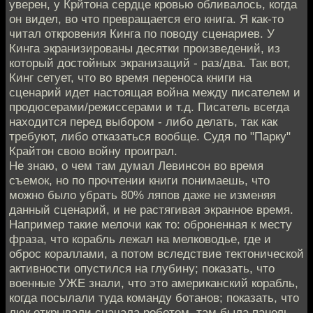
уверен, у Крйтона сердце кровью обливалось, когда
он видел, во что превращается его книга. Я как-то
читал откровения Кинга по поводу сценариев. У
Кинга экранизированы десятки произведений, из
который достойных экранизаций - раз/два. Так вот,
Кинг сетует, что во время переноса книги на
сценарий идет настоящая война между писателем и
продюсерами/режиссерами и т.д. Писатель всегда
находится перед выбором - либо делать, так как
требуют, либо отказаться вообще. Судя по "Парку"
Крайтон свою войну проиграл.
Не знаю, о чем там думал Левинсон во время
съемок, но по прочтении книги понимаешь, что
можно было убрать 80% ляпов даже не изменяя
данный сценарий, и не растягивая экранное время.
Например такие мелочи как то: оброненная к месту
фраза, что корабль лежал на мелководье, где и
оброс кораллами, а потом вследствие тектонической
активности опустился на глубину; показать, что
военные УЖЕ знали, что это американский корабль,
когда посылали туда команду ботанов; показать, что
люк открывали сначала роботом, там была панель,