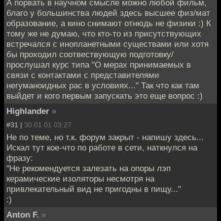
А порвать в научном смысле можно любой фильм,
благо у большинства людей здесь высшее физ/мат
образование, а кино снимают отнюдь не физики :) К
тому же не думаю, что кто-то из присутствующих
встречался с инопланетными существами или хотя
бы проходил соотвествующую подготовку/
прослушал курс типа "О мерах принимаемых в
связи с контактами с представителями
негуманоидных рас в условиях..." Так что как там
выйдет и кого первым запускать это еще вопрос :)
Highlander
»
#31 |
30.01.01 03:27
Не по теме, но т.к. форум закрыт - напишу здесь...
Искал тут кое-что по работе в сети, наткнулся на
фразу:
"Не рекомендуется залезать на опоры лэп
керамические изоляторы несмотря на
привлекательный вид не пригодны в пищу..."
:)
Anton F.
»