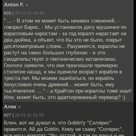
Anton F.
»
#26 |
30.01.01 00:49
" ... - В этом не может быть никаких сомнений, -
говорил Барнс. - Мы установили дату крушения по
коралловым наростам - за год коралл нарастает на
два дюйма, а объект, что бы это не было, покрыт
десятиметровым слоем... Разумеется, кораллы не
растут на таких больших глубинах - и это
свидетельствует о тектонических катаклизмах.
Геологи заявили, что они произошли примерно
столетие назад, и мы оценили возраст корабля в
триста лет. Мы можем ошибаться, но корабль
безусловно очень древний... может быть, ему
тысячелетия. ... " - а Крайтон про кораллы тоже знал!
Или, может быть, это адаптированный перевод? :)
Алек
»
#27 |
30.01.01 01:05
Блин, вот не думал я, что Goblin'у "Солярис"
нравится. Ай да Goblin. Кому не скажу "Солярис",
все носы воротят: "Фу, отстой, я так до конца и не