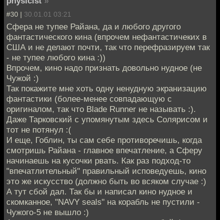
physicist
»
#30 |
30.01.01 03:21
Сфера не тупее Райана, да и любого другого
фантастического кина (впрочем нефантастичеких в
США и не делают почти, так что перефразируем так
- не тупее любого кина :))
Впрочем, кино надо признать довольно нудное (не
Чужой :)
Так покажите мне хоть одну ненудную экранизацию
фантастики (более-менее совпадающую с
оригиналом, так что Blade Runner не называть :).
Даже Тарковский с упомянутым здесь Солярисом и
тот не потянул :(
И еще, Гоблин, ты сам себе противоречишь, когда
смотришь Райана - главное впечатление, а Сферу
начинаешь на кусочки рвать. Как раз подход-то
"впечатлительный" правильный исповедуешь, кино
это же искусство (должно быть во всяком случае :)
А тут сбой дал. Так бы и написал кино нудное и
скомканное, "NAVY seals" на корабль не пустили -
Чужого-5 не вышло :)