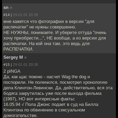
sn
»
#14 |
29.01.01 20:35
мне кажется что фотографии в версии "для
распечатки" не нужны совершенно.
НЕ НУЖНЫ, понимаете. И уберите оттуда "очень
хочу приобрести...", НЕ вообще, а из версии для
распечатки. На кой она там, это ведь для
РАСПЕЧАТКИ.
Sergey M
»
#15 |
29.01.01 20:35
2 pINGA
Да, как щас помню - насчет Wag the dog и
поспорили. Не поленился, посмотрел хронологию
дела Клинтон-Левински. Да, действительно, вся эта
бодяга закрутилась уже после выхода фильма
(1997), НО вот интересные факты:
16.05.94 √ Пола Джонс подает в суд на Билла
Клинтона по обвинению в сексуальном
домогательстве.