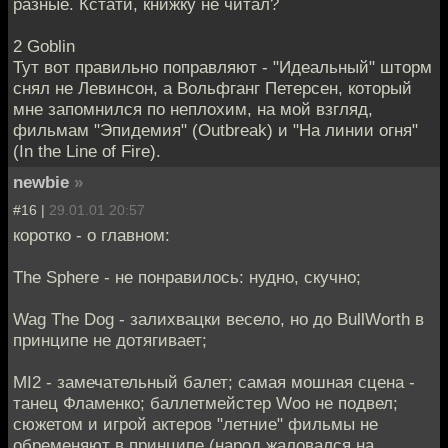
разные. Кстати, книжку не читал?
2 Goblin
Тут вот правильно поправляют - "Идеальный" шторм
снял не Левинсон, а Вольфганг Петерсен, который
мне запомнился по неплохим, на мой взгляд,
фильмам "Эпидемия" (Outbreak) и "На линии огня"
(In the Line of Fire).
newbie
»
#16 |
29.01.01 20:57
коротко - о главном:
The Sphere - не понравилось: нудно, скучно;
Wag The Dog - залихвацки весело, но до BullWorth в
принципе не дотягивает;
MI2 - замечательный балет; самая мошная сцена -
танец Фламенко; баллетмейстер Woo не подвел;
сюжетом и игрой актеров "летние" фильмы не
обременяют в принципе (народ жаловался на