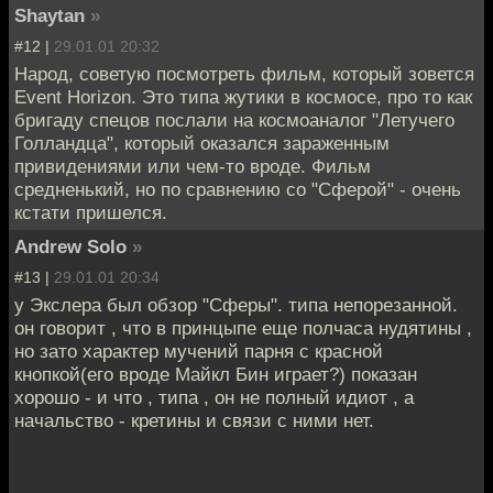
Shaytan
»
#12 |
29.01.01 20:32
Народ, советую посмотреть фильм, который зовется
Event Horizon. Это типа жутики в космосе, про то как
бригаду спецов послали на космоаналог "Летучего
Голландца", который оказался зараженным
привидениями или чем-то вроде. Фильм
средненький, но по сравнению со "Сферой" - очень
кстати пришелся.
Andrew Solo
»
#13 |
29.01.01 20:34
у Экслера был обзор "Сферы". типа непорезанной.
он говорит , что в принцыпе еще полчаса нудятины ,
но зато характер мучений парня с красной
кнопкой(его вроде Майкл Бин играет?) показан
хорошо - и что , типа , он не полный идиот , а
начальство - кретины и связи с ними нет.