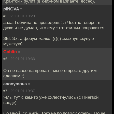
Крайтон - рулит (в книжном варианте, ессно).
pINGVA
»
#5 |
29.01.01 19:29
аааа, Гоблина не проведешь! :) Честно говоря, я
даже и не думал, что ему этот фильм понравится.
ЗЫ: Эх, а форум жалко :(((( (смахнув скупую
мужскую)
Goblin
»
#6 |
29.01.01 19:33
Он не навсегда пропал - мы его просто другим
сделаем :)
anonymous
»
#7 |
29.01.01 19:37
>Мы тут с кем-то уже схлестнулись (с Пингвой
вроде)
Со мной, со мной. Токо не по поводу сферы. По ее