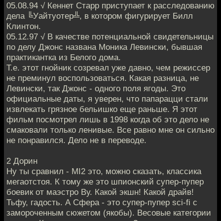
05.08.94 √ Кеннет Старр приступает к расследованию
дела ╚Уайтуотер╩, в котором фигурирует Билл
Клинтон.
05.12.97 √ В качестве потенциальной свидетельницы
по делу Джонс названа Моника Левински, бывшая
практикантка из Белого дома.
Т.е. этот гнойник созревал уже давно, чем режиссер
не преминул воспользоваться. Какая разница, не
Левински, так Джонс - одного поля ягоды. Это
официальные даты, я уверен, что папарацци стали
извлекать грязное бельишко еще раньше. Я этот
фильм посмотрел лишь в 1998 когда об это дело не
смаковали только ленивые. Все равно мне он сильно
не понравился. Дело не в переводе.
2 Дорин
Ну ты сравнил - MI2 это, можно сказать, классика
мегаотстоя. К тому же это шпионский супер-пупер
боевик от маэстро Ву. Какой экшн! Какой драйв!
Тьфу, гадость. А Сфера - это супер-пупер sci-fi с
замороченным сюжетом (якобы). Весовые категории