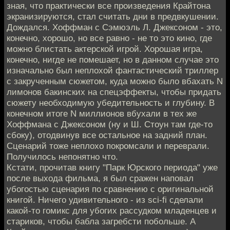
зная, что практически все произведения Крайтона
экранизируются, стал считать дни в предвкушении.
Дождался. Хоффман с Сэмюэль Л. Джексоном - это,
конечно, хорошо, но все равно - не то это кино, где
можно блистать актерской игрой. Хорошая игра,
конечно, нигде не помешает, но в данном случае это
изначально был неплохой фантастический триллер
с закрученным сюжетом, куда можно было вбахать N
лимонов бакинских на спецэффекты, чтобы придать
сюжету необходимую убедительность и глубину. В
конечном итоге N миллионов вбухали в тех же
Хоффмана с Джексоном (ну и Ш. Стоун там где-то
сбоку), отодвинув все остальное на задний план.
Сценарий тоже неплохо покромсали и переврали.
Получилось непонятно что.
Кстати, прочитав книгу "Парк Юрского периода" уже
после выхода фильма, я был сражен наповал
убогостью сценария по сравнению с оригинальной
книгой. Ничего удивительного - из sci-fi сделали
какой-то гомикс для убогих рассудком младенцев и
стариков, чтобы бабла загребсти побольше. А