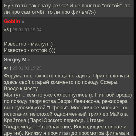
Ну что ты так сразу резко? И не понятно "отстой"- то
ли про сам отчёт, то ли про фильм?:-)
Goblin
»
#3 |
29.01.01 19:04
Известно - макнул :)
Известно - отстой :)))
Sergey M
»
#4 |
29.01.01 19:29
Форума нет, так хоть сюда погадить. Прилеплю-ка я
здесь свой старый комментс по поводу Сферы.
Вроде к месту.
Мы тут с кем-то уже схлестнулись (с Пингвой вроде)
по поводу творчества Барри Левинсона, режиссера
вышеупомянутой "Сферы". Мое личное мнение - он
испоганил неплохой одноименный триллер Майкла
Крайтона (Парк Юрского периода, Штамм
"Андромеда", Разоблачение, Восходящее солнце и
другие). Книжку я прочитал до просмотра фильма и,