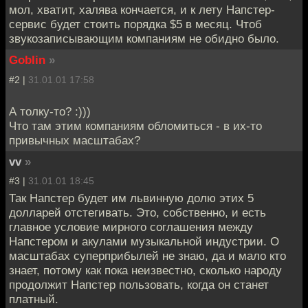
мол, хватит, халява кончается, и к лету Напстер-
сервис будет стоить порядка $5 в месяц. Чтоб
звукозаписывающим компаниям не обидно было.
Goblin
»
#2 |
31.01.01 17:58
А толку-то? :)))
Что там этим компаниям обломиться - в их-то
привычных масштабах?
vv
»
#3 |
31.01.01 18:45
Так Напстер будет им львинную долю этих 5
долларей отстегивать. Это, собственно, и есть
главное условие мирного соглашения между
Напстером и акулами музыкальной индустрии. О
масштабах суперприбылей не знаю, да и мало кто
знает, потому как пока неизвестно, сколько народу
продолжит Напстер пользовать, когда он станет
платный.