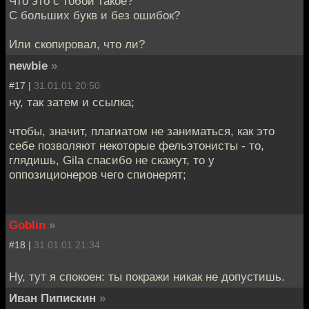
Что это с тобой такое?
С больших букв и без ошибок?
Или скопировал, что ли?
newbie
»
#17 |
31.01.01 20:50
ну, так затем и ссылка;
чтобы, значит, плагиатом не заниматься, как это
себе позволяют некоторые фельэтонисты - то,
глядишь, Gila спасибо не скажут, то у
оппозиционеров чего спионерят;
Goblin
»
#18 |
31.01.01 21:34
Ну, тут я спокоен: ты покражи никак не допустишь.
Иван Пипискин
»