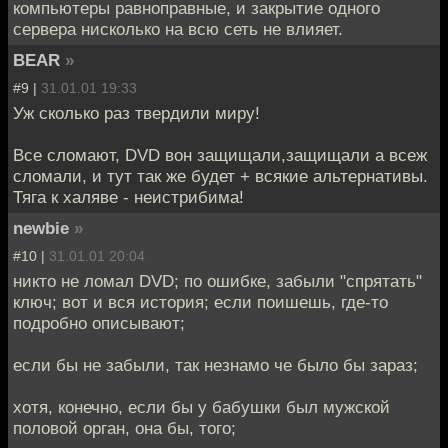
компьютеры равноправные, и закрытие одного
сервера нисколько на всю сеть не влияет.
BEAR
»
#9 |
31.01.01 19:33
Уж сколько раз твердили миру!
Все сломают, DVD вон защищали,защищали а всеж
сломали, и тут так же будет + всякие альтернативы.
Тяга к халяве - неистрибима!
newbie
»
#10 |
31.01.01 20:04
никто не ломал DVD; по ошибке, забыли "спрятать"
ключ; вот и вся история; если поишешь, где-то
подробно описывают;
если бы не забыли, так незнамо че было бы зараз;
хотя, конечно, если бы у бабушки был мужской
половой орган, она бы, того;