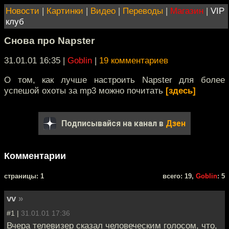
Новости
|
Картинки
|
Видео
|
Переводы
|
Магазин
|
VIP
клуб
Снова про Napster
31.01.01 16:35
|
Goblin
|
19 комментариев
О том, как лучше настроить Napster для более
успешой охоты за mp3 можно почитать
[здесь]
Подписывайся на канал в
Дзен
Комментарии
cтраницы: 1
всего: 19,
Goblin
: 5
vv
»
#1 |
31.01.01 17:36
Вчера телевизер сказал человеческим голосом, что,