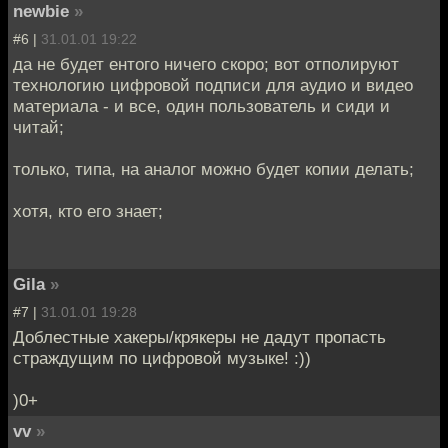
newbie
»
#6 |
31.01.01 19:22
да не будет ентого ничего скоро; вот отполируют
технологию цифровой подписи для аудио и видео
материала - и все, один пользователь и сиди и
читай;
только, типа, на аналог можно будет копии делать;
хотя, кто его знает;
Gila
»
#7 |
31.01.01 19:28
Доблестные хакеры/крякеры не дадут пропасть
страждущим по цифровой музыке! :))
)0+
vv
»