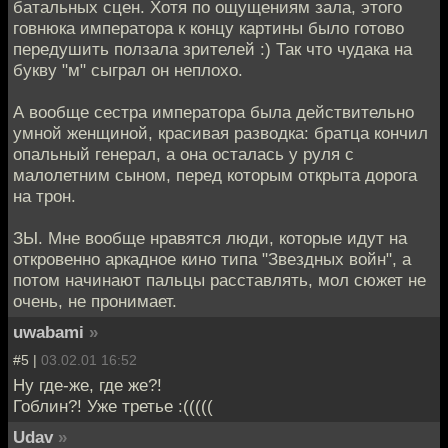
батальных сцен. Хотя по ощущениям зала, этого
говнюка императора к концу картины было готово
передушить ползала зрителей :) Так что чудака на
букву "м" сыграл он неплохо.
А вообще сестра императора была действительно
умной женщиной, красивая разводка: братца кончил
опальный генерал, а она осталась у руля с
малолетним сыном, перед которым открыта дорога
на трон.
ЗЫ. Мне вообще нравятся люди, которые идут на
откровенно аркадное кино типа "Звездных войн", а
потом начинают пальцы расставлять, мол сюжет не
очень, не пронимает.
uwabami
»
#5 |
03.02.01 16:52
Ну где-же, где же?!
Гоблин?! Уже третье :(((((
Udav
»