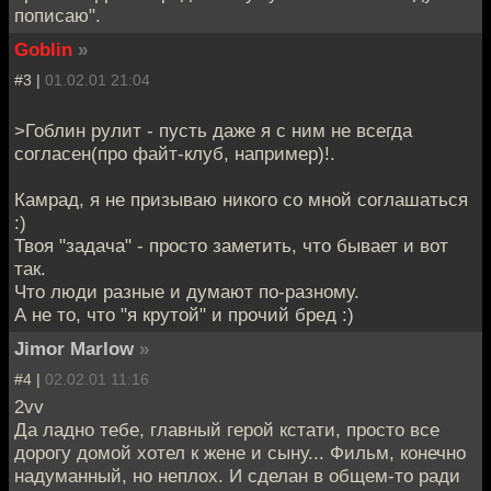
пописаю".
Goblin
»
#3 |
01.02.01 21:04
>Гоблин рулит - пусть даже я с ним не всегда
согласен(про файт-клуб, например)!.
Камрад, я не призываю никого со мной соглашаться
:)
Твоя "задача" - просто заметить, что бывает и вот
так.
Что люди разные и думают по-разному.
А не то, что "я крутой" и прочий бред :)
Jimor Marlow
»
#4 |
02.02.01 11:16
2vv
Да ладно тебе, главный герой кстати, просто все
дорогу домой хотел к жене и сыну... Фильм, конечно
надуманный, но неплох. И сделан в общем-то ради