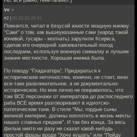
Но, все равно, гениТально!:)
vv
»
#2 |
01.02.01 20:21
Помнится, читал в безусой юности мощную книжку
"Саки" о том, как вышеуказанные саки (народ такой
кочевой, гусары - молчать) зарулили Ксеркса,
сделав его очередной завоевательный поход
последним, используя военную смекалку и лучшее
знание местности. Хорошая книжка была.
По поводу "Гладиатора". Придираться к
историческим неточностям, конечно, не стоит, кино
все-таки развлекательное, а не документально-
историческое. Но мне лично не понравилось, что
там ВСЕ персонажи от императора до распоследнего
раба ВСЕ время разговоривают в идиотско-
патетическом тоне. В стиле "Мы, гордые сыны
великой империи, должны воплотить в жизнь мечты
наших славных предков". И так без конца. За весь
фильм никто ни разу не сказал какой-нибудь
простой фразы вроде "Хочу кушать" или "Пойду