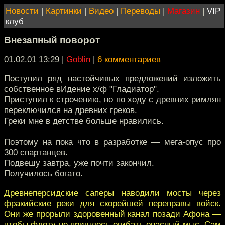
Новости
|
Картинки
|
Видео
|
Переводы
|
Магазин
|
VIP
клуб
Внезапный поворот
01.02.01 13:29
|
Goblin
|
6 комментариев
Поступил ряд настойчивых предложений изложить
собственное вИдение х/ф "Гладиатор".
Приступил к строчению, но по ходу с древних римлян
переключился на древних греков.
Греки мне в детстве больше нравились.
Поэтому на пока что в разработке — мега-опус про
300 спартанцев.
Подвешу завтра, уже почти закончил.
Получилось богато.
Древнеперсидские саперы наводили мосты через
фракийские реки для скорейшей переправы войск.
Они же прорыли здоровенный канал позади Афона —
чтобы флоту не пришлось огибать опасный мыс. Сам