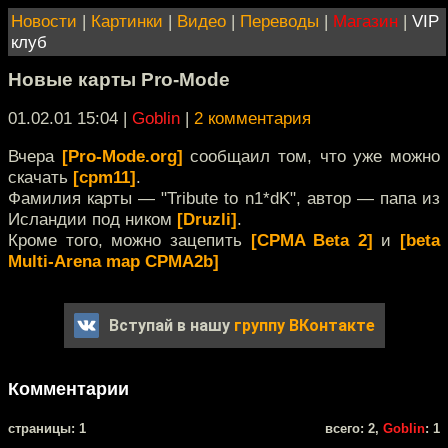
Новости
|
Картинки
|
Видео
|
Переводы
|
Магазин
|
VIP
клуб
Новые карты Pro-Mode
01.02.01 15:04
|
Goblin
|
2 комментария
Вчера
[Pro-Mode.org]
сообщаил том, что уже можно
скачать
[cpm11]
.
Фамилия карты — "Tribute to n1*dK", автор — папа из
Исландии под ником
[Druzli]
.
Кроме того, можно зацепить
[CPMA Beta 2]
и
[beta
Multi-Arena map CPMA2b]
Вступай в нашу
группу ВКонтакте
Комментарии
cтраницы: 1
всего: 2,
Goblin
: 1