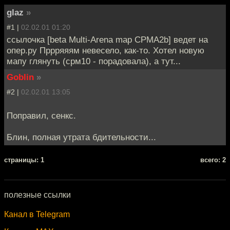
glaz
»
#1 |
02.02.01 01:20
cсылочка [beta Multi-Arena map CPMA2b] ведет на
опер.ру Пррряяям невесело, как-то. Хотел новую
мапу глянуть (срм10 - порадовала), а тут...
Goblin
»
#2 |
02.02.01 13:05
Поправил, сенкс.
Блин, полная утрата бдительности...
cтраницы: 1
всего: 2
полезные ссылки
Канал в Telegram