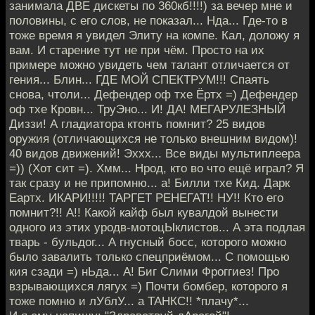
занимала ДВЕ дискеты по 360кб!!!!) за вечер мне и
половины, с его слов, не показал... Нда... Где-то в
тоже время я увидел Элиту на компе. Кал, доложу я
вам. И старение тут не при чём. Просто на их
примере можно увидеть чем талант отличается от
гения... Блин... ГДЕ МОЙ СПЕКТРУМ!!! Спаять
снова, чтоли... Дефендер оф тхе Ёртх =) Дефендер
оф тхе Кровн... ТруЭно... И! ДА! МЕГАРУЛЕЗНЫЙ
Диззи! А гладиатора ктонть помнит? 25 видов
оружия (отличающихся не только внешним видом)!
40 видов движений! Эххх... Все виды мультиплеера
=)) (Хот сит =). Хмм... Нрод, кто во что ещё играл? Я
так сразу и не припомню... а! Билли тхе Кид. Дарк
Еартх. ИКАРИ!!!!! ТАРГЕТ РЕНЕГАТ!! НУ!! Кто его
помнит?!! А!! Какой кайф был кувалдой вынести
одного из этих уродв-мотоцЫклистов... А эта подлая
тварь - бульдог... А гнусный босс, которого можно
было завалить только спецприёмом... С помощью
кия сзади =) нЬда... А! Биг Слими Фроггиез! Про
взрывающихся лягух =) Почти бомбер, которого я
тоже помню и лУблУ... а ТАНКС!! *плачу*...