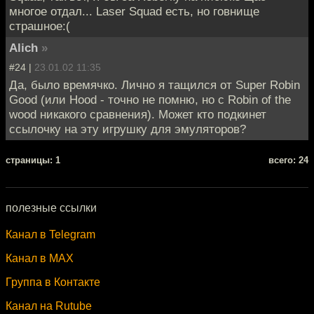
многое отдал... Laser Squad есть, но говнище
страшное:(
Alich
»
#24 |
23.01.02 11:35
Да, было времячко. Лично я тащился от Super Robin
Good (или Hood - точно не помню, но с Robin of the
wood никакого сравнения). Может кто подкинет
ссылочку на эту игрушку для эмуляторов?
cтраницы: 1
всего: 24
полезные ссылки
Канал в Telegram
Канал в MAX
Группа в Контакте
Канал на Rutube