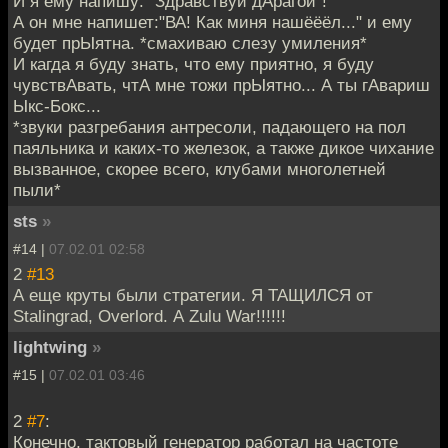
И я ему напишу: "Здравствуй дАрагой"!
А он мне напишет:"ВА! Как миня нашёёёл..." и ему
будет прЫятна. *смахиваю слезу умиления*
И кагда я буду знать, что ему приятно, я буду
чувствАвать, чтА мне тожи прЫятно... А ты гАвариш
Ыкс-Бокс...
*звуки разгребания антресоли, падающего на пол
паяльника и каких-то железок, а также дикое чихание
вызванное, скорее всего, клубами многолетней
пыли*
sts
»
#14 |
07.02.01 02:58
2
#13
А еще круты были стратегии. Я ТАЩИЛСЯ от
Stalingrad, Overlord. А Zulu War!!!!!!
lightwing
»
#15 |
07.02.01 03:46
2
#7
:
Конечно, тактовый генератор работал на частоте