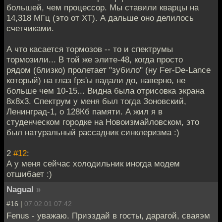
большей, чем процессор. Мы ставили кварцы на
14,318 МГц (это от XT). А дальше оно делилось
счетчиками.
А что касается тормозов -- то и спектрумы
тормозили... В той же элите-48, когда просто
рядом (близко) пролетает "зубило" (ну Fer-De-Lance
который) на глаз fps'ы падали до, наверно, не
больше чем 10-15... Видна была отрисовка экрана
8х8х3. Спектрум у меня был тогда Зоновский,
Ленинград-1, о 128Кб памяти. А жил я в
студенческом городке на Новоизмайловском, это
был натуральный рассадник синклеризма :)
2
#12
:
А у меня сейчас холодильник иногда модем
отшибает :)
Nagual
»
#16 |
07.02.01 07:42
Fenus - уважаю. Приэздай в госты, дарагой, сваяэм