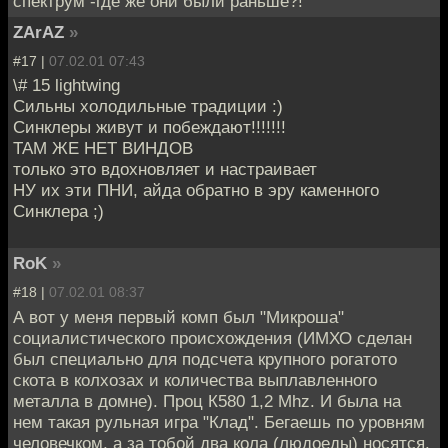
спектрум -где же они были раньше?!
ZArAZ
»
#17 |
07.02.01 07:43
\# 15 lightwing
Сильны холодильные традиции :)
Синклеры живут и побеждают!!!!!!!
ТАМ ЖЕ НЕТ ВИНДОВ
только это вдохновляет и настраивает
НУ их эти ПНИ, айда обратно в эру каменного
Синклера ;)
RoK
»
#18 |
07.02.01 08:37
А вот у меня первый комп был "Микроша"
социалистического происхождения (ИМХО сделан
был специально для подсчета крупного рогатото
скота в колхозах и количества выплавленного
металла в домне). Проц К580 1,2 Mhz. И была на
нем такая рульная игра "Клад". Бегаешь по уровням
человечком, а за тобой два кола (людоеды) носятся.