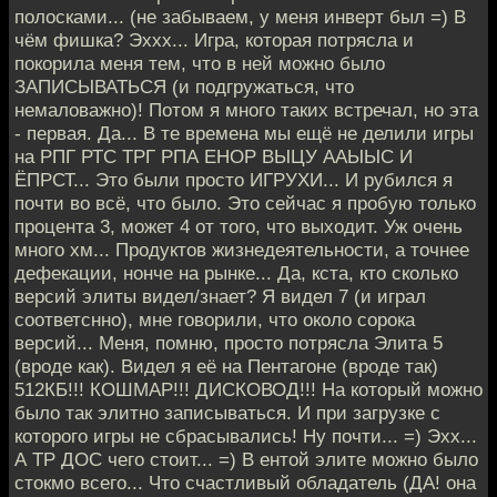
полосками... (не забываем, у меня инверт был =) В
чём фишка? Эххх... Игра, которая потрясла и
покорила меня тем, что в ней можно было
ЗАПИСЫВАТЬСЯ (и подгружаться, что
немаловажно)! Потом я много таких встречал, но эта
- первая. Да... В те времена мы ещё не делили игры
на РПГ РТС ТРГ РПА ЕНОР ВЫЦУ ААЫЫС И
ЁПРСТ... Это были просто ИГРУХИ... И рубился я
почти во всё, что было. Это сейчас я пробую только
процента 3, может 4 от того, что выходит. Уж очень
много хм... Продуктов жизнедеятельности, а точнее
дефекации, нонче на рынке... Да, кста, кто сколько
версий элиты видел/знает? Я видел 7 (и играл
соответснно), мне говорили, что около сорока
версий... Меня, помню, просто потрясла Элита 5
(вроде как). Видел я её на Пентагоне (вроде так)
512КБ!!! КОШМАР!!! ДИСКОВОД!!! На который можно
было так элитно записываться. И при загрузке с
которого игры не сбрасывались! Ну почти... =) Эхх...
А ТР ДОС чего стоит... =) В ентой элите можно было
стокмо всего... Что счастливый обладатель (ДА! она