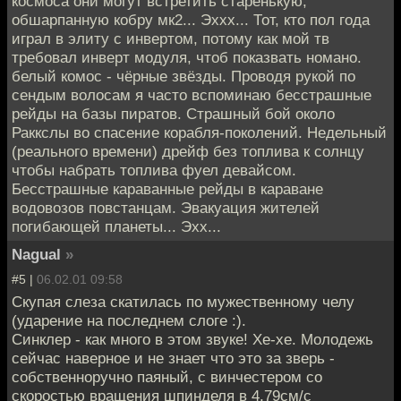
космоса они могут встретить старенькую,
обшарпанную кобру мк2... Эххх... Тот, кто пол года
играл в элиту с инвертом, потому как мой тв
требовал инверт модуля, чтоб показвать номано.
белый комос - чёрные звёзды. Проводя рукой по
сендым волосам я часто вспоминаю бесстрашные
рейды на базы пиратов. Страшный бой около
Раккслы во спасение корабля-поколений. Недельный
(реального времени) дрейф без топлива к солнцу
чтобы набрать топлива фуел девайсом.
Бесстрашные караванные рейды в караване
водовозов повстанцам. Эвакуация жителей
погибающей планеты... Эхх...
Nagual
»
#5 |
06.02.01 09:58
Скупая слеза скатилась по мужественному челу
(ударение на последнем слоге :).
Синклер - как много в этом звуке! Хе-хе. Молодежь
сейчас наверное и не знает что это за зверь -
собственноручно паяный, с винчестером со
скоростью вращения шпинделя в 4,79см/с