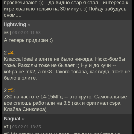
просвечивают :)) - да видно стар я стал - интереса к
игре хватило только на 30 минут. :( Пойду забудусь
сном....
lightwing
»
#6 |
06.02.01 11:53
А теперь придирки :)
2
#4
:
Класса Ideal в элите не было никогда. Нюко-бомбы
тоже. Раккслы тоже не бывает :) Ну и до кучи --
кобра не mk2, а mk3. Такого товара, как вода, тоже не
было в элите.
2
#5
:
Z80 на частоте 14-15МГц -- это круто. Самопальные
все сплошь работали на 3,5 (как и оригинал сэра
Клайва Синклера)
Nagual
»
#7 |
06.02.01 13:35