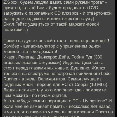
ZX-box, будем людям дават, сами руками трогат -
приятно, слыш! Гамы будем продават на DVD -
загружать с пэрэпаяных СD плээров - и отвэрточкой
лазэр дле надэжности вжик-вжик (по слуху).
Билл Гейтс удавиться от такой маркетинговой
политики. :)
Прямо на душе светлей стало - ведь еще помнят!!!
Бомбер - авиасимулятор с управлением одной
кнопкой - вот где дезматч!
Икари, Ренегад, Данжерос Дейв, Робин Гуд (330
игровых экранов с музыкой),Индиана Джонсон ... -
стоят перед глазами как живые. Душевно. Жалко
только я на спектруме не встречал приличного Lode
Runner - а жаль. Великая игра. Самая лучша из
виденых мной - версия для РС от Сиеры (10 МГб).
Люди - если есть у кого или знает где - поможите
чем можите - по ночам снится.
А кто-нибудь помнит портацию с РС - Livingstone? И
если мне не изменяет память - несколько лет назад
я читал, что какие-то умельцы портировали Doom на