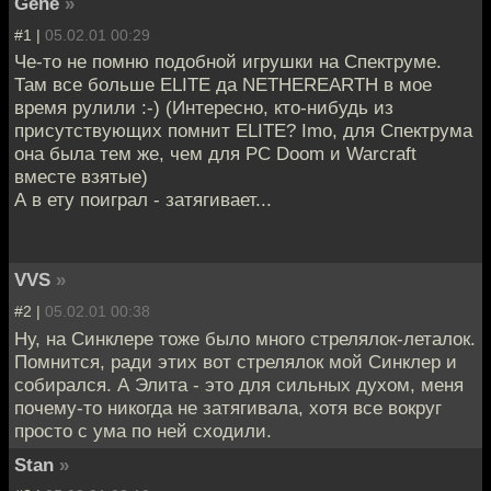
Gene
»
#1 |
05.02.01 00:29
Че-то не помню подобной игрушки на Спектруме.
Там все больше ELITE да NETHEREARTH в мое
время рулили :-) (Интересно, кто-нибудь из
присутствующих помнит ELITE? Imo, для Спектрума
она была тем же, чем для PC Doom и Warcraft
вместе взятые)
А в ету поиграл - затягивает...
VVS
»
#2 |
05.02.01 00:38
Ну, на Синклере тоже было много стрелялок-леталок.
Помнится, ради этих вот стрелялок мой Синклер и
собирался. А Элита - это для сильных духом, меня
почему-то никогда не затягивала, хотя все вокруг
просто с ума по ней сходили.
Stan
»