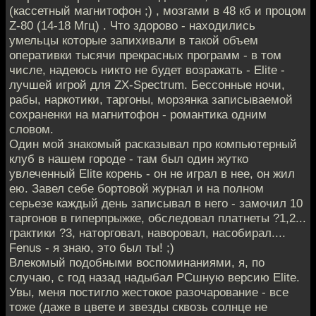
(кассетный магнитофон ;) , мозгами в 48 кб и процом
Z-80 (14-18 Мгц) . Что здорово - находились
умельцы которые запихивали в такой объем
оперативки тысячи прекрасных программ - в том
числе, надеюсь никто не будет возражать - Elite -
лучшей игрой для ZX-Spectrum. Бессонные ночи,
рабы, наркотики, таргоны, морзянка записываемой
сохраненки на магнитофон - романтика одним
словом.
Один мой знакомый расказывал про компьютерный
клуб в нашем городе - там был один жутко
увлеченный Elite корень - он не играл в нее, он жил
ею. Завел себе бортовой журнал и на полном
серьезе каждый день записывал в него - замочил 10
таргонов в гиперпрыжке, обследовал платнеты ?1,2...
грактики ?3, наторговал, наворовал, насобирал....
Fenus - я знаю, это был ты! ;)
Влекомый подобными воспоминаниями, я, по
случаю, с год назад надыбал РСшную версию Elite.
Увы, меня постигло жестокое разочарование - все
тоже (даже в цвете и звезды сквозь солнце не