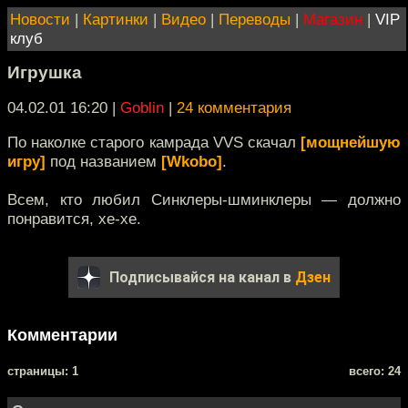
Новости
|
Картинки
|
Видео
|
Переводы
|
Магазин
|
VIP
клуб
Игрушка
04.02.01 16:20
|
Goblin
|
24 комментария
По наколке старого камрада VVS скачал
[мощнейшую
игру]
под названием
[Wkobo]
.
Всем, кто любил Синклеры-шминклеры — должно
понравится, хе-хе.
Подписывайся на канал в
Дзен
Комментарии
cтраницы: 1
всего: 24