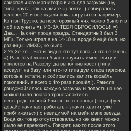
самопального магнитофончика для загрузки (ну,
типа, крута, как на амиге =) почти..) собиралось
человек 20 и все ждали пока загрузится например,
Кэптэн Труэно, за неосторожный чих можно было и в
лоб получить =). ИЗ-ЗА ТЕБЯ СБРОСИЛОСЬ!! =)
Даа... На счёт проца правда. Стандартный был 3
МГц. Только играл я на 14-18 и, вроде 9 ещё был, но
разницы, ИМХО, не было.
2 ?6 Хе-хе... Вот и видно кто тут папа, а кто не очень
=) Ранг Ideal можно было получить имея элиту и
прилетев на Раккслу, да выполнив квест (типа
ассаулт на базу или что-то типа дум стара таргонов,
которые, кстати, и собирались валить корабль
поколений. я всего с 4го раза прошёл!). Ракксла
рандомайзилась каждую загрузку и попасть на неё
можно было поюзав трансгалактик в
непосредственной близости от солнца (когда фуел
девайс начинает работать - значит хватит уже
приближаться) с невидимой на мейн мапе звезды.
Вода как товар отсутствовала, но как квест можно
было её перевозить. Говорят, как-то после этого