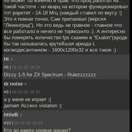
#6 Может ты конечно и прав, что проц работал на
такой частоте - но кварц на котором функционировал
тот раритет - 14-18 Мгц (каждый ставил по вкусу :)
Это я помню точно. Сам припаивал (версия
"Ленинград"). Но это ведь не гравное - главное что
все работало и ничего не тормозило :). А интересно
бы померять количество fps скажем в "Exalon"(вроде
бы так называлась крутейшая аркада с
космодесантником - 1600х1200х32 и все такое :)
Hi
»
#8 |
06.02.01 16:22
Dizzy 1-5 for ZX Spectrum - Rulezzzzzzz
dr.noise
»
#9 |
06.02.01 18:37
а у меня не играет :(
делает Access violation :(
littleB
»
#10 |
06.02.01 19:14
Кто до какого уровня дошел?