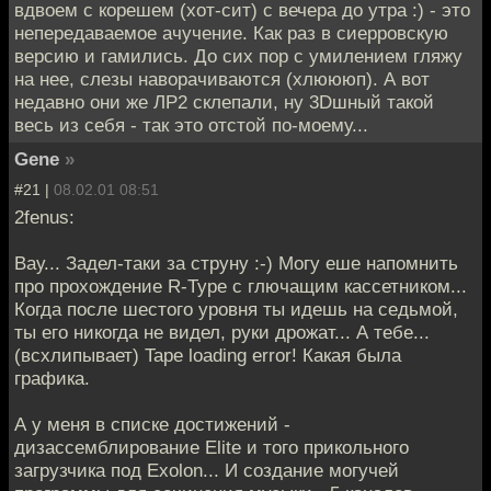
вдвоем с корешем (хот-сит) с вечера до утра :) - это
непередаваемое ачучение. Как раз в сиерровскую
версию и гамились. До сих пор с умилением гляжу
на нее, слезы наворачиваются (хлюююп). А вот
недавно они же ЛР2 склепали, ну 3Dшный такой
весь из себя - так это отстой по-моему...
Gene
»
#21 |
08.02.01 08:51
2fenus:
Вау... Задел-таки за струну :-) Могу еше напомнить
про прохождение R-Type с глючащим кассетником...
Когда после шестого уровня ты идешь на седьмой,
ты его никогда не видел, руки дрожат... А тебе...
(всхлипывает) Tape loading error! Какая была
графика.
А у меня в списке достижений -
дизассемблирование Elite и того прикольного
загрузчика под Exolon... И создание могучей