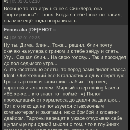
#3 |
05.02.01 02:10
Вообще то эта игрушка не с Синклера, она
"портирована" с Linux. Когда я себе Linux поставил,
она мне ещё тогда понравилась.
Fenus aka [DF]EHOT
»
#4 |
06.02.01 02:35
Ну ты, Дима, блин... Тоже... решил, блин почту
скачаю на кулера с грином и к тебе зайду и спать.
Угу... Скачал блин... На свою голову... Так и просидел
до пол седьмого утра...
А что касательно элиты, то перед вами пилот класса
Ideal. Облетевший все 8 галлактик и одну секретную.
Гроза таргонов и защитник слабых. Торговец
наркотой и алкоголем. Мирный юзер mining laser'a
>8E хе-хе... кто знает тот поймёт =) Пилот
проходивший от хармлесса до дедли за два дня...
Тот кто никогда не пользуется стыковочным
компьютером и ракетами, нюко бомбой и клоакинг
двайсом. Таргоны верещат в ужасе откусывая себе
щупальце при одной мысли о том, что в глубинах