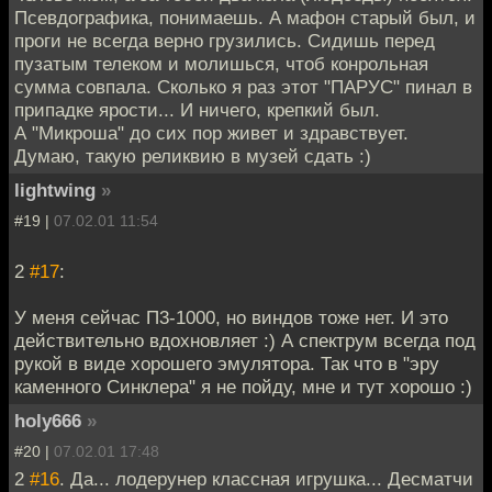
Псевдографика, понимаешь. А мафон старый был, и
проги не всегда верно грузились. Сидишь перед
пузатым телеком и молишься, чтоб конрольная
сумма совпала. Сколько я раз этот "ПАРУС" пинал в
припадке ярости... И ничего, крепкий был.
А "Микроша" до сих пор живет и здравствует.
Думаю, такую реликвию в музей сдать :)
lightwing
»
#19 |
07.02.01 11:54
2
#17
:
У меня сейчас П3-1000, но виндов тоже нет. И это
действительно вдохновляет :) А спектрум всегда под
рукой в виде хорошего эмулятора. Так что в "эру
каменного Синклера" я не пойду, мне и тут хорошо :)
holy666
»
#20 |
07.02.01 17:48
2
#16
. Да... лодерунер классная игрушка... Десматчи