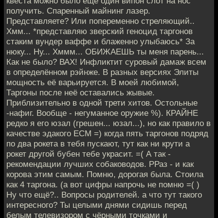
квеста можно было ещё один випон слот на нос
получить. Спаренный майнинг лазер.
Представляете? Или попеременно стреляющий..
Хмм... *представляю зверский геноцид таргонов
стаким вундер ваффе и блаженно улыбаюсь* За
нюку... Ну... Хммм... ОБИЖАЕШЬ ты меня парень...
Как не было? ВАХ! Инфликтит суровый дамаж всем
в определённом рэйнже. В разных версиях Элиты
мощность её варьируется. В моей любимой,
Таргоны после неё оставались жывые.
Приблизительно в одной трети хитов. Остольные
-нафиг. Вообще - негуманное оружие %). КРАЙНЕ
редко я его юзал (грешен... юзал...), но как правило в
качестве эдакого ЕСМ =) когда пять таргонов подряд
по два рокета в тебя пускают, тут как ни крути а
рокет другой бубен тебе украсит. =( А так -
рекомендации лучших собаководов. РРаз - и как
корова этим самым. Помню, дорогая была. Стоила
как 4 таргона. (а вот цифры напрочь не помню =( )
Ну что ещё?.. Вопросы родителей. а что тут такого
интересного? Ты целыми днями сидишь перед
белым телевизором с чёрными точками и