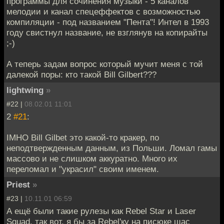
программы для сочинения музыки - 5 каналов
мелодии и канал спецеффектов с возможностью
компиляции - под названием "Пента"! Интел в 1993
году свистнул название, не взглянув на копирайты
;-)
А теперь задам вопрос который мучит меня с той
далекой поры: кто такой Bill Gilbert???
lightwing
»
#22 |
08.02.01 11:01
2
#21
:
IMHO Bill Gilbet это какой-то кракер, по
неподтвержденным данным, из Польши. Ломал гамы
массово и не слишком аккуратно. Много их
переломал и "украсил" своим именем.
Priest
»
#23 |
10.11.01 06:59
А ещё были такие рулезы как Rebel Star и Laser
Squad, так вот, я бы за Rebel'ку на писюке щас