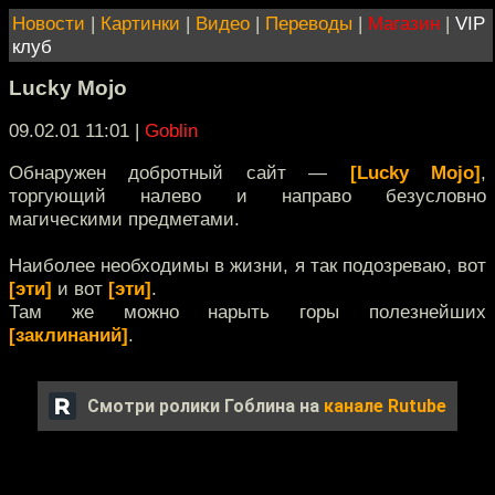
Новости
|
Картинки
|
Видео
|
Переводы
|
Магазин
|
VIP
клуб
Lucky Mojo
09.02.01 11:01
|
Goblin
Обнаружен добротный сайт —
[Lucky Mojo]
,
торгующий налево и направо безусловно
магическими предметами.
Наиболее необходимы в жизни, я так подозреваю, вот
[эти]
и вот
[эти]
.
Там же можно нарыть горы полезнейших
[заклинаний]
.
Смотри ролики Гоблина на
канале Rutube