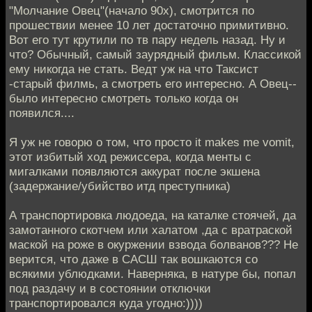
"Молчание Овец"(начало 90х), смотрится по
прошествии менее 10 лет достаточно примитивно.
Вот его тут крутили по тв пару недель назад. Ну и
что? Обычный, самый заурядный фильм. Классикой
ему никогда не стать. Ведт уж на что Таксист
-старый филмь, а смотреть его интересно. А Овец--
было интересно смотреть только когда он
появился....
Я уж не говорю о том, что просто it makes me vomit,
этот избитый ход режиссера, когда менты с
мигалками появляются аккурат после экшена
(задержание/убийство итд преступника)
А транспортировка людоеда, на каталке стоячей, да
замотанного скотчем или халатом ,да с вратраской
маской на роже в окуржении взвода болванов??? Не
верится, что даже в САСШ так вошкаются со
всякими ублюдками. Наверняка, в натуре бы, попал
под раздачу и в состоянии отключки
транспортировался куда угодно:))))