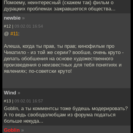
Помоему, неинтересный (скажем так) фильм о
дурацких проблемах зажравшегося общества...
newbie
»
#12 |
09.02.01 16:54
@
#11
:
Алеша, когда ты прав, ты прав; кинофильм про
Чикатило - из той же серии? вообше, очень круто -
делать обобшения на основе художественного
произведения о неизвестных для тебя понятиях и
явлениях; по-советски круто!
Wind
»
#13 |
09.02.01 16:57
Goblin, а ты комментсы тоже будешь модерировать?
А то ведь свободолюбцам из форума податься
больше некуда...
Goblin
»