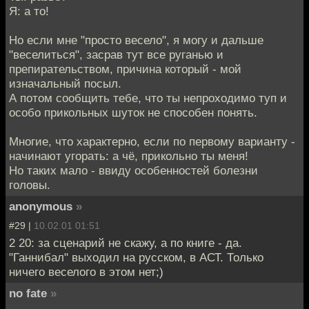
Я: а то!
Но если мне "просто весело", я могу и дальше
"веселиться", засрав тут все руганью и
препирательством, причина который - мой
изначальный посыл.
А потом сообщить тебе, что ты непроходимо туп и
особо прикольных шуток не способен понять.
Многие, что характерно, если по первому варианту -
начинают угорать: а чё, прикольно ты меня!
Но таких мало - ввиду особенностей болезни
головы.
anonymous
»
#29 |
10.02.01 01:51
2 20: за сценарий не скажу, а по книге - да.
"Ганнибал" выходил на русском, в АСТ. Только
ничего веселого в этом нет;)
no fate
»