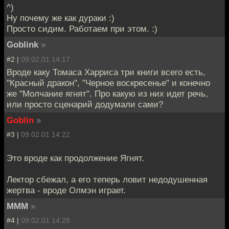
^)
Ну почему же как дураки :)
Просто сидим. Работаем при этом. :)
Goblink
»
#2 |
09.02.01 14:17
Вроде каку Томаса Харриса три книги всего есть,
"Красный дракон", "Черное воскресенье" и конечно
же "Молчание ягнят". Про какую из них идет речь,
или просто сценарий додумали сами?
Goblin
»
#3 |
09.02.01 14:22
Это вроде как продолжение Ягнят.
Лектор сбежал, а его теперь ловит недодушенная
жертва - вроде Олмэн играет.
MMM
»
#4 |
09.02.01 14:28