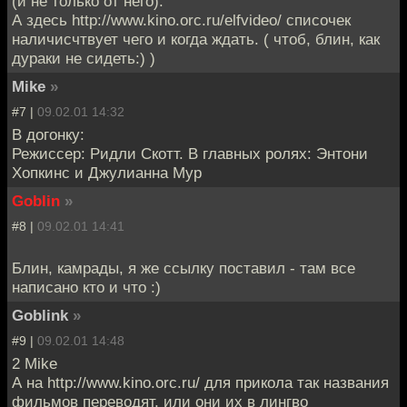
(и не только от него).
А здесь http://www.kino.orc.ru/elfvideo/ списочек
наличисчтвует чего и когда ждать. ( чтоб, блин, как
дураки не сидеть:) )
Mike
»
#7 |
09.02.01 14:32
В догонку:
Режиссер: Ридли Скотт. В главных ролях: Энтони
Хопкинс и Джулианна Мур
Goblin
»
#8 |
09.02.01 14:41
Блин, камрады, я же ссылку поставил - там все
написано кто и что :)
Goblink
»
#9 |
09.02.01 14:48
2 Mike
А на http://www.kino.orc.ru/ для прикола так названия
фильмов переводят, или они их в лингво