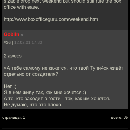
sizable drop next weekend but should still rule the box
office with ease.
http://www.boxofficeguru.com/weekend.htm
Goblin
»
#36 |
12.02.01 17:30
2 awecs
>А тебе самому не кажется, что твой Тупи4ок живёт
отдельно от создателя?
Нет :)
Я в нем живу так, как мне хочется :)
А те, кто заходит в гости - так, как им хочется.
Не думаю, что это плохо.
cтраницы: 1
всего: 36