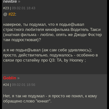
newbie
»
#23 |
09.02.01 18:43
@
#22
:
наверное, ты подумал, что я подье@ывал
страстного любителя кинофильма Водитель Такси
(знатная фильма - люблю, опять же Джоди Фостер
там подростковая)?
а я не подье@ывал (аж сам себе удивляюсь);
просто, действительно, подумалось - особенно в
связи про статейку про Q3: TA, by Hooney ;
Goblin
»
#24 |
09.02.01 18:56
Нет, я так не подумал - я просто не понял, к кому
обращено слово "юннат".