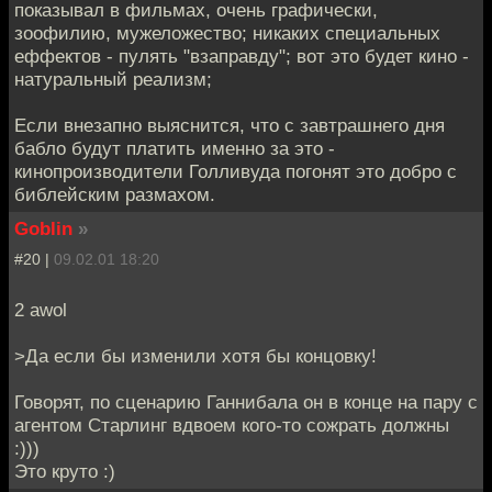
показывал в фильмах, очень графически,
зоофилию, мужеложество; никаких специальных
еффектов - пулять "взаправду"; вот это будет кино -
натуральный реализм;
Если внезапно выяснится, что с завтрашнего дня
бабло будут платить именно за это -
кинопроизводители Голливуда погонят это добро с
библейским размахом.
Goblin
»
#20 |
09.02.01 18:20
2 awol
>Да если бы изменили хотя бы концовку!
Говорят, по сценарию Ганнибала он в конце на пару с
агентом Старлинг вдвоем кого-то сожрать должны
:)))
Это круто :)