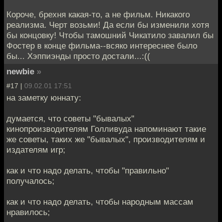
Короче, брехня какая-то, а не фильм. Никакого
реализма. Черт возьми! Да если бы изменили хотя
бы концовку! Чтобы тамошний Чикатило завалил бы
Фостер в конце фильма--всяко интереснее было
бы... Хэппиэнды просто достали...:((
newbie
»
#17 |
09.02.01 17:51
на заметку юннату:
думается, что советы "бывалых"
кинопроизводителям Голливуда напоминают такие
же советы, таких же "бывалых", производителям и
издателям игр;
как и что надо делать, чтобы "правильно"
получалось;
как и что надо делать, чтобы народным массам
нравилось;