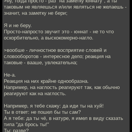
>ну, тогда просто - раз "на заметку юннату", а ты
таковым не являешься и/или являться не желаешь -
значит, на заметку не бери;
Я и не беру.
Просто-напросто звучит это - юннат - не то что
оскорбительно, а выскокомерно-нагло.
>вообше - личностное восприятие словей и
словооборотов - интересное дело; реакция на
таковые - вааше, увлекательна;
Не-а.
Реакция на них крайне однообразна.
Например, на наглость реагируют так, как обычно
реагируют как на наглость.
Например, я тебе скажу: да иди ты на хуй!
Ты в ответ: не пошел бы ты сам?
А я тебе: да ты чё, в натуре, я имел в виду сказать
типа "да брось ты!"
Ты: разве?