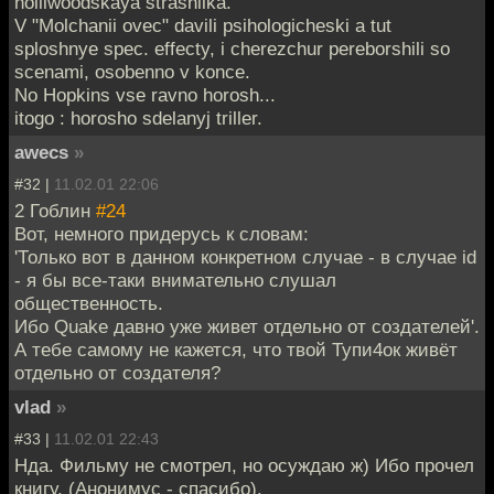
holliwoodskaya strashilka.
V "Molchanii ovec" davili psihologicheski a tut
sploshnye spec. effecty, i cherezchur pereborshili so
scenami, osobenno v konce.
No Hopkins vse ravno horosh...
itogo : horosho sdelanyj triller.
awecs
»
#32 |
11.02.01 22:06
2 Гоблин
#24
Вот, немного придерусь к словам:
'Только вот в данном конкретном случае - в случае id
- я бы все-таки внимательно слушал
общественность.
Ибо Quake давно уже живет отдельно от создателей'.
А тебе самому не кажется, что твой Тупи4ок живёт
отдельно от создателя?
vlad
»
#33 |
11.02.01 22:43
Нда. Фильму не смотрел, но осуждаю ж) Ибо прочел
книгу. (Анонимус - спасибо).