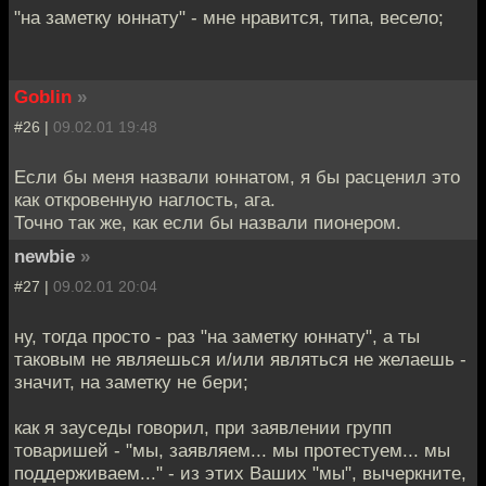
"на заметку юннату" - мне нравится, типа, весело;
Goblin
»
#26 |
09.02.01 19:48
Если бы меня назвали юннатом, я бы расценил это
как откровенную наглость, ага.
Точно так же, как если бы назвали пионером.
newbie
»
#27 |
09.02.01 20:04
ну, тогда просто - раз "на заметку юннату", а ты
таковым не являешься и/или являться не желаешь -
значит, на заметку не бери;
как я зауседы говорил, при заявлении групп
товаришей - "мы, заявляем... мы протестуем... мы
поддерживаем..." - из этих Ваших "мы", вычеркните,