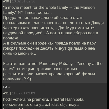
#30 |
10.02.01 02:36
"a movie meant for the whole family -- the Manson
family." NY Times, хе-хе...
Продолжение изначально обесчало стать
провальным в плане качества, после того как Джоди
Фостер отказалась играть, - Дж. Мур смотрится
неудачной пародией...А вот в плане сборов все в
порядке...
А в фильме они вроде как правда поели на пару,
говорят последние десять минут фильма очень
сильно мясные...
Кстати, наш ответ Рядовому Райану, - "enemy at the
gates", немецкие критики очень сильно
раскритиковали, может правда хороший фильм
получился? :))
ra
»
#31 |
11.02.01 03:03
hodil vchera na prem'eru, smotrel Hannibala.
ne sovsem to, chto ya ozhidal, objchnaya