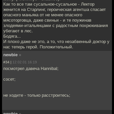
Как то все там сусальное-сусальное - Лектор
женится на Старлинг, героическая агентша спасает
опасного маньяка от не менее опасного
мясоторговца, даже свиньи - и те поужинав
злодеями-итальянцами с радостным похрюкивания
убегают в лес.
Бодяга...
И плохо даже не это, а то, что незабвенный доктор у
нас теперь герой. Положительный.
newbie
»
#34 |
12.02.01 16:19
посмотрел давеча Hannibal;
сосет;
не ходите - только расстроитесь;
newbie
»