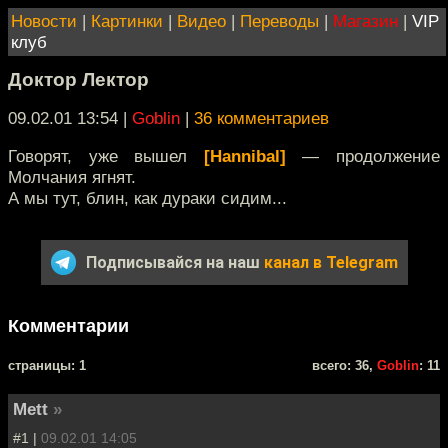
Новости
|
Картинки
|
Видео
|
Переводы
|
Магазин
|
VIP
клуб
Доктор Лектор
09.02.01 13:54
|
Goblin
|
36 комментариев
Говорят, уже вышел
[Hannibal]
— продолжение
Молчания ягнят.
А мы тут, блин, как дураки сидим...
Подписывайся на наш
канал в Telegram
Комментарии
cтраницы: 1
всего: 36,
Goblin
: 11
Mett
»
#1 |
09.02.01 14:05