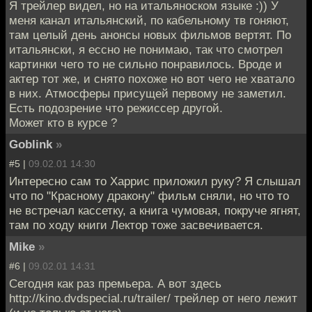
Я трейлер видел, но на итальяноском языке :)) У
меня канал итальянский, по кабельному тв гоняют,
там целый день анонсы новых фильмов вертят. По
итальянски, я ессно не понимаю, так что смотрел
картинки чего то не сильно понравилось. Вроде и
актер тот же, и снято похоже но вот чего не хватало
в них. Атмосферы присущей первому не заметил.
Есть подозрение что режиссер другой.
Может кто в курсе ?
Goblink
»
#5 |
09.02.01 14:30
Интересно сам то Харрис приложил руку? Я слышал
что по "Красному дракону" фильм сняли, но что то
не встречал кассетку, а книга чумовая, покруче ягнят,
там по ходу книги Лектор тоже засвечивается.
Mike
»
#6 |
09.02.01 14:31
Сегодня как раз премьера. А вот здесь
http://kino.dvdspecial.ru/trailer/ трейлер от него лежит