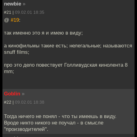
newbie
»
#21 |
09.02.01 18:35
@
#19
:
так именно это я и имею в виду;
а кинофильмы такие есть; нелегальные; называются
snuff films;
про это дело повествует Голливудская кинолента 8
mm;
Goblin
»
#22 |
09.02.01 18:38
Тогда ничего не понял - что ты имеешь в виду.
Вроде никто никого не поучал - в смысле
"производителей".