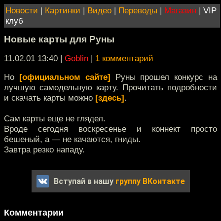
Новости
|
Картинки
|
Видео
|
Переводы
|
Магазин
|
VIP
клуб
Новые карты для Руны
11.02.01 13:40
|
Goblin
|
1 комментарий
Но
[официальном сайте]
Руны прошел конкурс на
лучшую самодельную карту. Прочитать подробности
и скачать карты можно
[здесь]
.
Сам карты еще не глядел.
Вроде сегодня воскресенье и коннект просто
бешеный, а — не качаются, гниды.
Завтра резко нападу.
Вступай в нашу
группу ВКонтакте
Комментарии