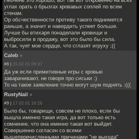
Неочень это хорошо, вот так вот откровенно на всех
углах орать о брызгах кровавых соплей по всем
стенам.
Ор обсчественности противу такого поднимется
раньше, а значит и навердить успеет больше.
Лучше бы втихаря понаделали кровищи и
выбросили в продажу, вот это было бы сила.
А так, чует мое сердце, что сглазят игруху ;((
Caleb
»
#8 |
15.02.01 09:37
Да уж если примитивные игры с кровью
заварачивают, не говоря про сиськи :)
То на такое заявление точно могут шум поднять :(((
RustyNail
»
#9 |
17.02.01 16:26
Было бы, товарищи, совсем не плохо, если бы
выщла именно такая игра, да вот только есть
сомнение, что она именно такая вот выйдет.
Совершенно согласен со всеми
вышеперечисленными причинами "не выхода"