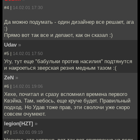
#4 |
14.02.01 17:30
Да можно подумать - один дизайнер все решает, ага
:)
Прямо вот так все и делают, как он сказал :)
Udav
»
#5 |
14.02.01 17:50
Угу, тут еще "бабульки против насилия" подтянутся
и накроеться зверская резня медным тазом :(
ZeN
»
#6 |
14.02.01 19:06
Хехе, почитал и сразу вспомнил времена первого
Квэйка. Там, небось, еще круче будет. Правильный
подход. Но Удав тоже прав, эти сволочи уже скоро
совсем очумеют.
legion[HZT]
»
#7 |
15.02.01 09:19