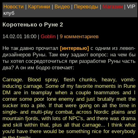
Новости
|
Картинки
|
Видео
|
Переводы
|
Магазин
|
VIP
клуб
Коротенько о Руне 2
14.02.01 16:00
|
Goblin
|
9 комментариев
Не так давно прочитал
[интервью]
с одним из левел-
дизайнеров Руны. Там ему задают вопрос: на чем бы
ты хотел сосредоточиться при разработке Руны часть
два? А он им бодро отвечает:
Carnage. Blood spray, flesh chunks, heavy, vomit-
inducing carnage. Some of my favorite moments in Rune
DM are in teamplay when a couple teammates and I
corner some poor lone enemy and just brutally melt the
sucker into a pile. If that were going on all the time in
single- and multi-play combat, across Nordic plains and
mountain fjords, with lots of NPC's, and there was drama
and skill within that, plus all that carnage... I think what
you'd have there would be something nice for everybody
in the family.