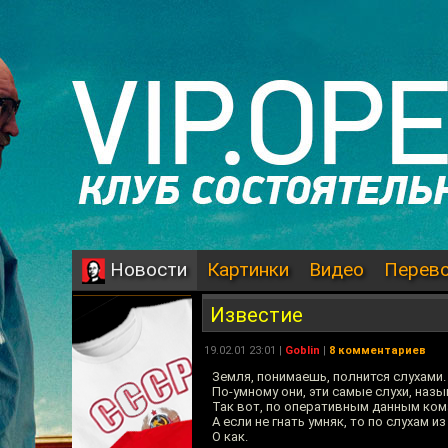
Картинки
Видео
Перев
Новости
Известие
19.02.01 23:01 |
Goblin
|
8 комментариев
Земля, понимаешь, полнится слухами.
По-умному они, эти самые слухи, на
Так вот, по оперативным данным ком
А если не гнать умняк, то по слухам из 
О как.