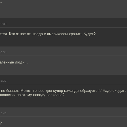
..
00:33
тся. Кто ж нас от шведа с америкосом хранить будет?
00:34
вленные люди...
02:39
 не бывает. Может теперь две супер команды образуется? Надо сходить
в новостях по этому поводу написано?
05:40
?