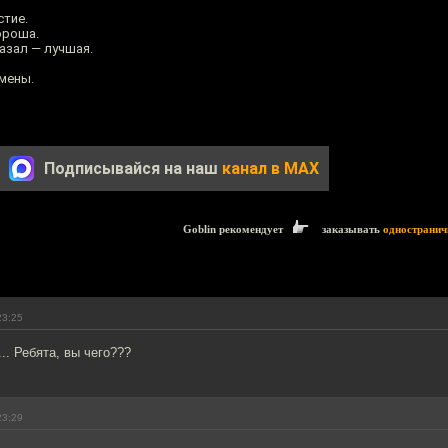
стие.
ороша.
азал — лучшая.
емены.
Подписывайся на наш
канал в MAX
Goblin рекомендует
заказывать
одностранич
23:25
.. Ребята, вы чего???
23:29