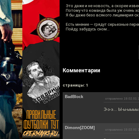
Это даже и не новость, а скорее изве
Потому что команда была уж очень х
Я бы даже безо всякого лицемерия ск
Есть мнение — грядут серьезные пер
Пойду, забудусь сном...
Комментарии
cтраницы: 1
BadBlock
отправлено 19.02.01 
Э-э-э... Ы-ы-ыыыы.
Dimonn[ZOOM]
отправлено 19.02.01 