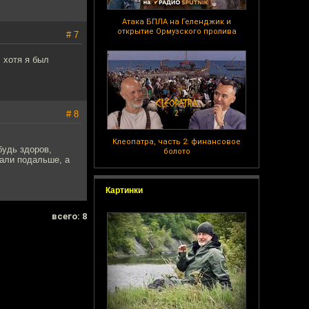
Атака БПЛА на Геленджик и
открытие Ормузского пролива
# 7
 хотя я был
# 8
Клеопатра, часть 2: финансовое
будь здоров,
болото
лали подальше, а
Картинки
всего: 8