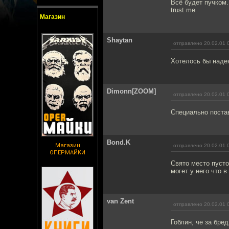
Всё будет пучком.
trust me
Магазин
Shaytan
отправлено 20.02.01 
Хотелось бы надея
Dimonn[ZOOM]
отправлено 20.02.01 
Специально поста
Bond.K
Магазин
отправлено 20.02.01 
ОПЕРМАЙКИ
Свято место пусто
могет у него что 
van Zent
отправлено 20.02.01 
Гоблин, че за бред