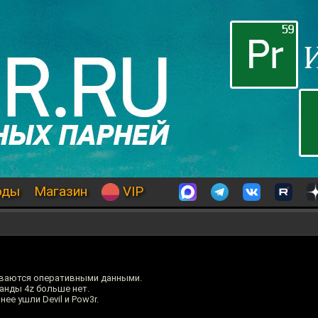
оды
Магазин
VIP
зываются оперативными данными.
анды 4z больше нет.
нее ушли Devil и Pow3r.