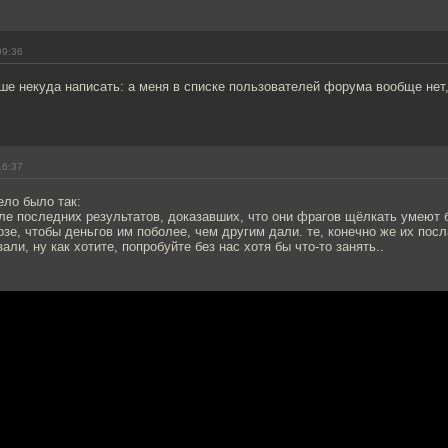
09:36
ьше некуда написать: а меня в списке пользователей форума вообще нет,
16:37
ело было так:
ле последних результатов, доказавших, что они фрагов щёлкать умеют 
зе, чтобы деньгов им поболее, чем другим дали. те, конечно же их пос
али, ну как хотите, попробуйте без нас хотя бы что-то занять..