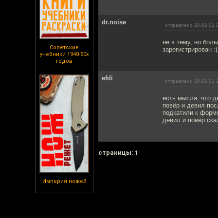
dr.noise
отправлено 20.02.01 
не в тему, но бол
Советские
зарегистрирован :(
учебники 1940-50х
годов
efdi
отправлено 20.02.01 
есть мысля, что д
повёр и девил пос
подкатили к формо
девил и повёр сказ
cтраницы: 1
Империя ножей