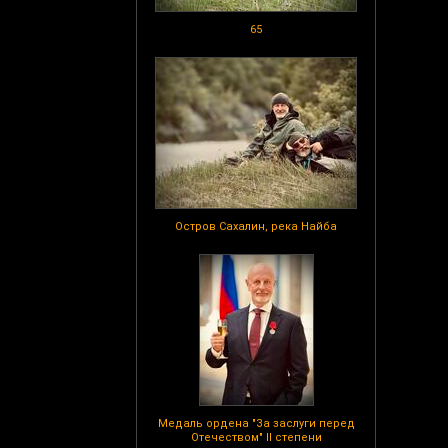
65
Остров Сахалин, река Найба
Медаль ордена "За заслуги перед
Отечеством" II степени